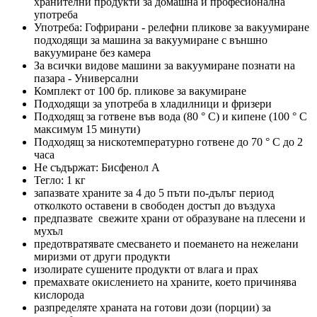
хранителни продукти за домашна и професионална
употреба
Употреба: Гофрирани - релефни пликове за вакуумиране
подходящи за машина за вакуумиране с външно
вакуумиране без камера
За всички видове машини за вакуумиране познати на
пазара - Универсални
Комплект от 100 бр. пликове за вакумиране
Подходящи за употреба в хладилници и фризери
Подходящ за готвене във вода (80 ° C) и кипене (100 ° C
максимум 15 минути)
Подходящ за нискотемпературно готвене до 70 ° C до 2
часа
Не съдържат: Бисфенол А
Тегло: 1 кг
запазвате храните за 4 до 5 пъти по-дълъг период
отколкото оставени в свободен достъп до въздуха
предпазвате свежите храни от образуване на плесени и
мухъл
предотвратявате смесването и поемането на нежелани
миризми от други продукти
изолирате сушените продукти от влага и прах
премахвате окислението на храните, което причинява
кислорода
разпределяте храната на готови дози (порции) за