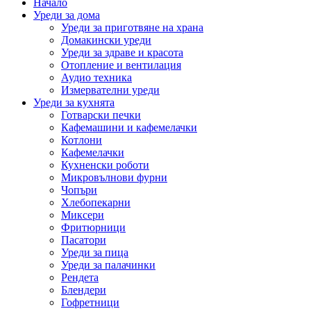
Начало
Уреди за дома
Уреди за приготвяне на храна
Домакински уреди
Уреди за здраве и красота
Отопление и вентилация
Аудио техника
Измервателни уреди
Уреди за кухнята
Готварски печки
Кафемашини и кафемелачки
Котлони
Кафемелачки
Кухненски роботи
Микровълнови фурни
Чопъри
Хлебопекарни
Миксери
Фритюрници
Пасатори
Уреди за пица
Уреди за палачинки
Рендета
Блендери
Гофретници