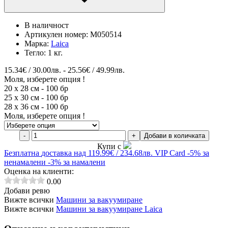
В наличност
Артикулен номер:
M050514
Марка:
Laica
Тегло:
1 кг.
15.34€ / 30.00лв. - 25.56€ / 49.99лв.
Моля, изберете опция !
20 x 28 см - 100 бр
25 х 30 см - 100 бр
28 х 36 см - 100 бр
Моля, изберете опция !
-
+
Добави в количката
Купи с
Безплатна
доставка над 119.99€ / 234.68лв.
VIP Card
-5% за
ненамалени
-3% за намалени
Оценка на клиенти:
0.00
Добави ревю
Вижте всички
Машини за вакуумиране
Вижте всички
Машини за вакуумиране Laica