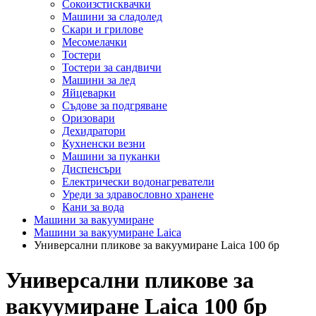
Сокоизстисквачки
Машини за сладолед
Скари и грилове
Месомелачки
Тостери
Тостери за сандвичи
Машини за лед
Яйцеварки
Съдове за подгряване
Оризовари
Дехидратори
Кухненски везни
Машини за пуканки
Диспенсъри
Електрически водонагреватели
Уреди за здравословно хранене
Кани за вода
Машини за вакуумиране
Машини за вакуумиране Laica
Универсални пликове за вакуумиране Laica 100 бр
Универсални пликове за
вакуумиране Laica 100 бр