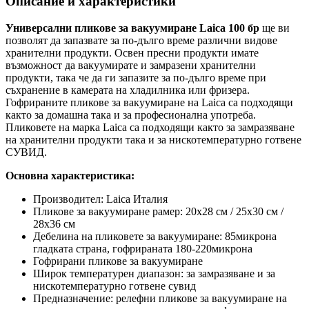
Описание и характеристики
Универсални пликове за вакуумиране Laica 100 бр
ще ви
позволят да запазвате за по-дълго време различни видове
хранителни продукти. Освен пресни продукти имате
възможност да вакуумирате и замразени хранителни
продукти, така че да ги запазите за по-дълго време при
съхранение в камерата на хладилника или фризера.
Гофрираните пликове за вакуумиране на Laica са подходящи
както за домашна така и за професионална употреба.
Пликовете на марка Laica са подходящи както за замразяване
на хранителни продукти така и за нискотемпературно готвене
СУВИД.
Основна характеристика:
Производител: Laica Италия
Пликове за вакуумиране
рамер: 20x28 см / 25х30 см /
28х36 см
Дебелина на пликовете за вакуумиране: 85микрона
гладката страна, гофрираната 180-220микрона
Гофрирани
пликове за вакуумиране
Широк температурен диапазон: за замразяване и за
нискотемпературно готвене сувид
Предназначение: релефни пликове за вакуумиране на