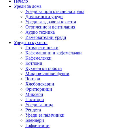
Начало
Уреди за дома
Уреди за приготвяне на храна
Домакински уреди
Уреди за здраве и красота
Отопление и вентилация
Аудио техника
Измервателни уреди
Уреди за кухнята
Готварски печки
Кафемашини и кафемелачки
Кафемелачки
Котлони
Кухненски роботи
Микровълнови фурни
Чопъри
Хлебопекарни
Фритюрници
Миксери
Пасатори
Уреди за пица
Рендета
Уреди за палачинки
Блендери
Гофретници