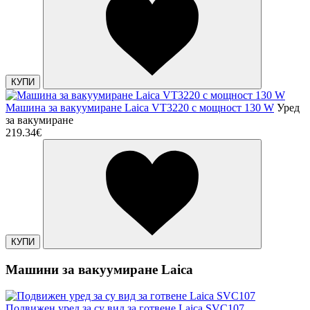
КУПИ
Машина за вакуумиране Laica VT3220 с мощност 130 W
Уред
за вакумиране
219.34€
КУПИ
Машини за вакуумиране Laica
Подвижен уред за су вид за готвене Laica SVC107