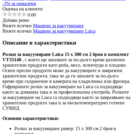
-3% за намалени
Оценка на клиенти:
0.00
Добави ревю
Вижте всички
Машини за вакуумиране
Вижте всички
Машини за вакуумиране Laica
Описание и характеристики
Ролки за вакуумиране Laica 15 x 300 см 2 броя в комплект
VT35140
, с които
ще запазвате за по-дълго време различни
хранителни продукти като риба, месо, зеленчуци и плодове.
Освен пресни продукти може да вакуумирате и замразени
хранителни продукти, така че да ги запазите за по-дълго
време при съхранение в камерата на хладилника или фризера.
Гофрираните ролки за вакуумиране на Laica са подходящи
както за домашна така и за професионална употреба. Ролките
за вакуумиране на Liaca са подходящи както за замразяване на
хранителни продукти така и за нискотемпературно готвене
СУВИД.
Основни характеристики:
Ролки за вакуумиране рамер: 15 x 300 см 2 броя в
комплект