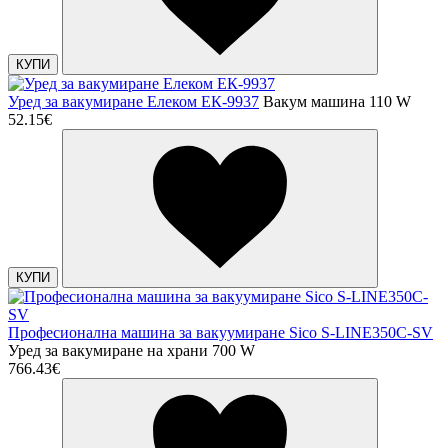
КУПИ
Уред за вакумиране Елеком ЕК-9937
Вакум машина 110 W
52.15€
КУПИ
Професионална машина за вакуумиране Sico S-LINE350C-SV
Уред за вакумиране на храни 700 W
766.43€