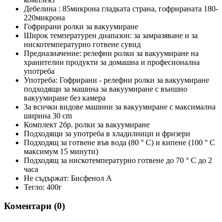
Дебелина : 85микрона гладката страна, гофрираната 180-
220микрона
Гофрирани ролки за вакуумиране
Широк температурен диапазон: за замразяване и за
нискотемпературно готвене сувид
Предназначение: релефни ролки за вакуумиране на
хранителни продукти за домашна и професионална
употреба
Употреба: Гофрирани - релефни ролки за вакуумиране
подходящи за машина за вакуумиране с външно
вакуумиране без камера
За всички видове машини за вакуумиране с максимална
ширина 30 cm
Комплект 2бр. ролки за вакуумиране
Подходящи за употреба в хладилници и фризери
Подходящ за готвене във вода (80 ° C) и кипене (100 ° C
максимум 15 минути)
Подходящ за нискотемпературно готвене до 70 ° C до 2
часа
Не съдържат: Бисфенол А
Тегло: 400г
Коментари (
0
)