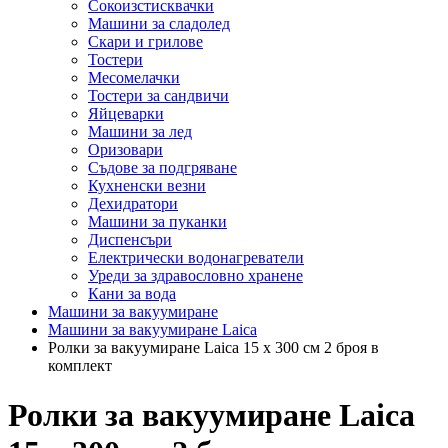
Сокоизстисквачки
Машини за сладолед
Скари и грилове
Тостери
Месомелачки
Тостери за сандвичи
Яйцеварки
Машини за лед
Оризовари
Съдове за подгряване
Кухненски везни
Дехидратори
Машини за пуканки
Диспенсъри
Електрически водонагреватели
Уреди за здравословно хранене
Кани за вода
Машини за вакуумиране
Машини за вакуумиране Laica
Ролки за вакуумиране Laica 15 x 300 см 2 броя в
комплект
Ролки за вакуумиране Laica