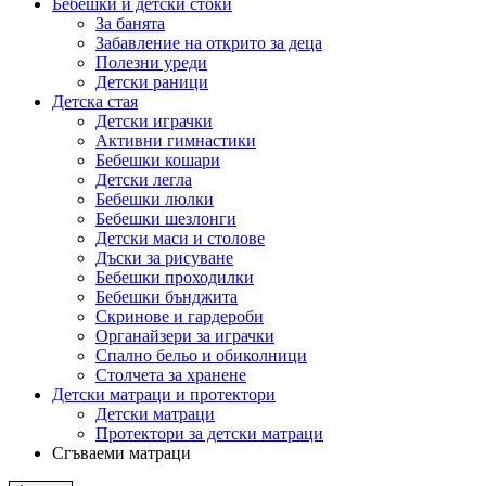
Бебешки и детски стоки
За банята
Забавление на открито за деца
Полезни уреди
Детски раници
Детска стая
Детски играчки
Активни гимнастики
Бебешки кошари
Детски легла
Бебешки люлки
Бебешки шезлонги
Детски маси и столове
Дъски за рисуване
Бебешки проходилки
Бебешки бънджита
Скринове и гардероби
Органайзери за играчки
Спално бельо и обиколници
Столчета за хранене
Детски матраци и протектори
Детски матраци
Протектори за детски матраци
Сгъваеми матраци