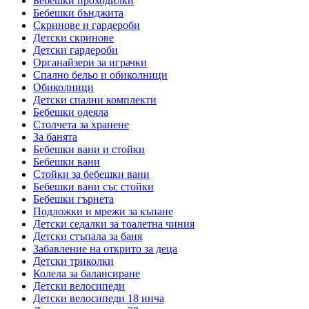
Бебешки проходилки
Бебешки бънджита
Скринове и гардероби
Детски скринове
Детски гардероби
Органайзери за играчки
Спално бельо и обиколници
Обиколници
Детски спални комплекти
Бебешки одеяла
Столчета за хранене
За банята
Бебешки вани и стойки
Бебешки вани
Стойки за бебешки вани
Бебешки вани със стойки
Бебешки гърнета
Подложки и мрежи за къпане
Детски седалки за тоалетна чиния
Детски стъпала за баня
Забавление на открито за деца
Детски триколки
Колела за балансиране
Детски велосипеди
Детски велосипеди 18 инча