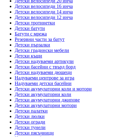
Детски велосипеди 20 инча
Детски велосипеди 16 инча
Детски велосипеди 14 инча
Детски велосипеди 12 инча
Детски тротинетки
Детски батути
Батути с мрежа
Резервни части за батут
Детски пързалки
Детски градински мебели
Детски къщи
Детски надуваеми артикули
Детски басейни с твърд борд
Детски надуваеми дюшеци
Надуваеми центрове за игра
Надуваеми детски басейни
Детски акумулаторни коли и мотори
Детски акумулаторни коли
Детски акумулаторни джипове
Детски акумулаторни мотори
Детски палатки
Детски люлки
Детски огради
Детски тунели
Детски пясъчници