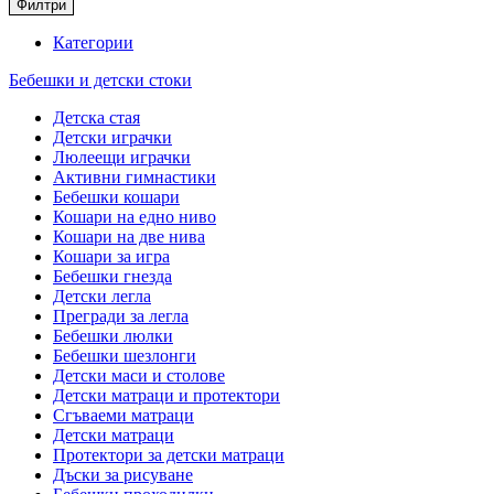
Филтри
Категории
Бебешки и детски стоки
Детска стая
Детски играчки
Люлеещи играчки
Активни гимнастики
Бебешки кошари
Кошари на едно ниво
Кошари на две нива
Кошари за игра
Бебешки гнезда
Детски легла
Прегради за легла
Бебешки люлки
Бебешки шезлонги
Детски маси и столове
Детски матраци и протектори
Сгъваеми матраци
Детски матраци
Протектори за детски матраци
Дъски за рисуване