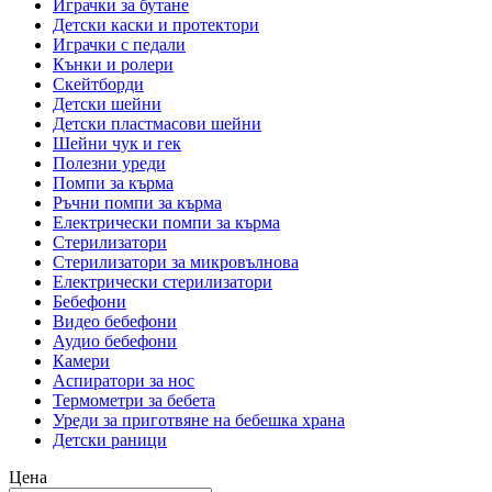
Играчки за бутане
Детски каски и протектори
Играчки с педали
Кънки и ролери
Скейтборди
Детски шейни
Детски пластмасови шейни
Шейни чук и гек
Полезни уреди
Помпи за кърма
Ръчни помпи за кърма
Електрически помпи за кърма
Стерилизатори
Стерилизатори за микровълнова
Електрически стерилизатори
Бебефони
Видео бебефони
Аудио бебефони
Камери
Аспиратори за нос
Термометри за бебета
Уреди за приготвяне на бебешка храна
Детски раници
Цена