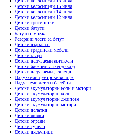
Детски велосипеди 18 инча
Детски велосипеди 16 инча
Детски велосипеди 14 инча
Детски велосипеди 12 инча
Детски тротинетки
Детски батути
Батути с мрежа
Резервни части за батут
Детски пързалки
Детски градински мебели
Детски къщи
Детски надуваеми артикули
Детски басейни с твърд борд
Детски надуваеми дюшеци
Надуваеми центрове за игра
Надуваеми детски басейни
Детски акумулаторни коли и мотори
Детски акумулаторни коли
Детски акумулаторни джипове
Детски акумулаторни мотори
Детски палатки
Детски люлки
Детски огради
Детски тунели
Детски пясъчници