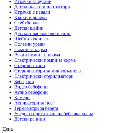
Играчки за бутане
Детски каски и протектори
Играчки с педали
Кънки и ролери
Скейтборди
Детски шейни
Детски пластмасови шейни
Шейни чук и гек
Полезни уреди
Помпи за кърма
Ръчни помпи за кърма
Електрически помпи за кърма
Стерилизатори
Стерилизатори за микровълнова
Електрически стерилизатори
Бебефони
Видео бебефони
Аудио бебефони
Камери
Аспиратори за нос
Термометри за бебета
Уреди за приготвяне на бебешка храна
Детски раници
Цена