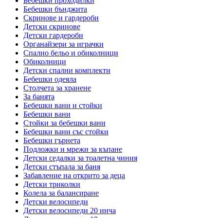
Бебешки проходилки
Бебешки бънджита
Скринове и гардероби
Детски скринове
Детски гардероби
Органайзери за играчки
Спално бельо и обиколници
Обиколници
Детски спални комплекти
Бебешки одеяла
Столчета за хранене
За банята
Бебешки вани и стойки
Бебешки вани
Стойки за бебешки вани
Бебешки вани със стойки
Бебешки гърнета
Подложки и мрежи за къпане
Детски седалки за тоалетна чиния
Детски стъпала за баня
Забавление на открито за деца
Детски триколки
Колела за балансиране
Детски велосипеди
Детски велосипеди 20 инча