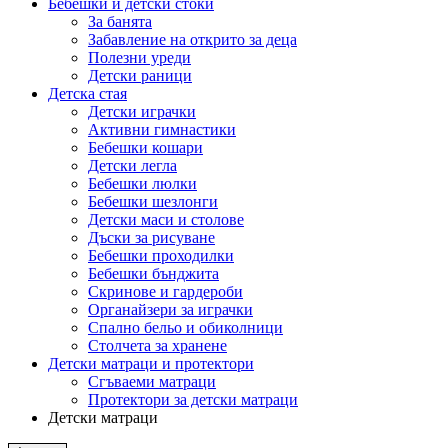
Бебешки и детски стоки
За банята
Забавление на открито за деца
Полезни уреди
Детски раници
Детска стая
Детски играчки
Активни гимнастики
Бебешки кошари
Детски легла
Бебешки люлки
Бебешки шезлонги
Детски маси и столове
Дъски за рисуване
Бебешки проходилки
Бебешки бънджита
Скринове и гардероби
Органайзери за играчки
Спално бельо и обиколници
Столчета за хранене
Детски матраци и протектори
Сгъваеми матраци
Протектори за детски матраци
Детски матраци