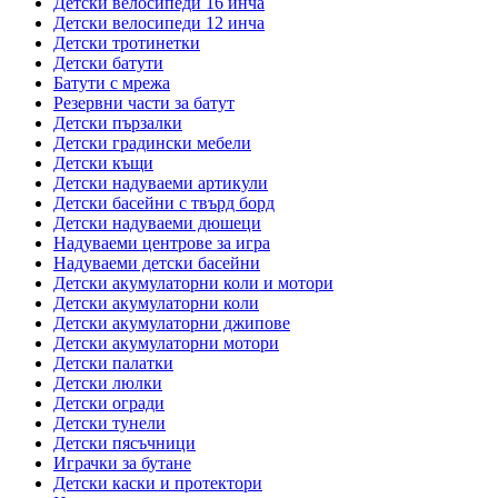
Детски велосипеди 16 инча
Детски велосипеди 12 инча
Детски тротинетки
Детски батути
Батути с мрежа
Резервни части за батут
Детски пързалки
Детски градински мебели
Детски къщи
Детски надуваеми артикули
Детски басейни с твърд борд
Детски надуваеми дюшеци
Надуваеми центрове за игра
Надуваеми детски басейни
Детски акумулаторни коли и мотори
Детски акумулаторни коли
Детски акумулаторни джипове
Детски акумулаторни мотори
Детски палатки
Детски люлки
Детски огради
Детски тунели
Детски пясъчници
Играчки за бутане
Детски каски и протектори