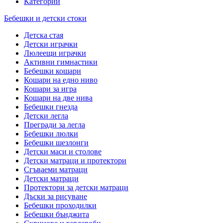
Категории
Бебешки и детски стоки
Детска стая
Детски играчки
Люлеещи играчки
Активни гимнастики
Бебешки кошари
Кошари на едно ниво
Кошари за игра
Кошари на две нива
Бебешки гнезда
Детски легла
Прегради за легла
Бебешки люлки
Бебешки шезлонги
Детски маси и столове
Детски матраци и протектори
Сгъваеми матраци
Детски матраци
Протектори за детски матраци
Дъски за рисуване
Бебешки проходилки
Бебешки бънджита