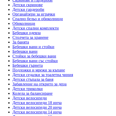
Скринове и гардероби
Детски скринове
Детски гардероби
Органайзери за играчки
Спално бельо и обиколници
Обиколници
Детски спални комплекти
Бебешки одеяла
Столчета за хранене
За банята
Бебешки вани и стойки
Бебешки вани
Стойки за бебешки вани
Бебешки вани със стойки
Бебешки гърнета
Подложки и мрежи за къпане
Детски седалки за тоалетна чиния
Детски стъпала за баня
Забавление на открито за деца
Детски триколки
Колела за балансиране
Детски велосипеди
Детски велосипеди 18 инча
Детски велосипеди 20 инча
Детски велосипеди 14 инча