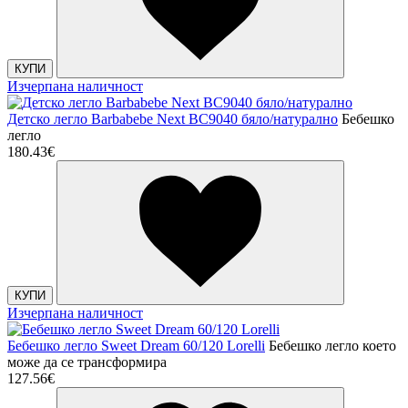
КУПИ
Изчерпана наличност
Детско легло Barbabebe Next BC9040 бяло/натурално
Бебешко
легло
180.43€
КУПИ
Изчерпана наличност
Бебешко легло Sweet Dream 60/120 Lorelli
Бебешко легло което
може да се трансформира
127.56€