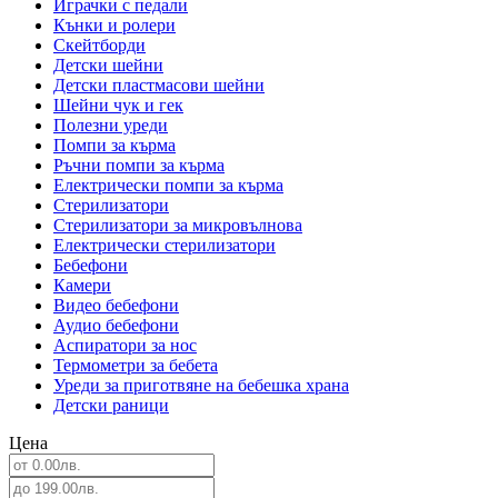
Играчки с педали
Кънки и ролери
Скейтборди
Детски шейни
Детски пластмасови шейни
Шейни чук и гек
Полезни уреди
Помпи за кърма
Ръчни помпи за кърма
Електрически помпи за кърма
Стерилизатори
Стерилизатори за микровълнова
Електрически стерилизатори
Бебефони
Камери
Видео бебефони
Аудио бебефони
Аспиратори за нос
Термометри за бебета
Уреди за приготвяне на бебешка храна
Детски раници
Цена