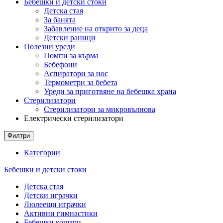
Бебешки и детски стоки
Детска стая
За банята
Забавление на открито за деца
Детски раници
Полезни уреди
Помпи за кърма
Бебефони
Аспиратори за нос
Термометри за бебета
Уреди за приготвяне на бебешка храна
Стерилизатори
Стерилизатори за микровълнова
Електрически стерилизатори
Филтри
Категории
Бебешки и детски стоки
Детска стая
Детски играчки
Люлеещи играчки
Активни гимнастики
Бебешки кошари