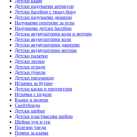
Детски къщи
Детски надуваеми артикули
Детски басейни с твърд борд
Детски надуваеми дюшеци
Надуваеми центрове за игра
Надуваеми детски басейни
Детски акумулаторни коли и мотори
Детски акумулаторни коли
Детски акумулаторни джипове
Детски акумулаторни мотори
Детски палатки
Детски люлки
Детски огради
Детски тунели
Детски пясъчници
Играчки за бутане
Детски каски и протектори
Играчки с педали
Кънки и ролери
Скейтборди
Детски шейни
Детски пластмасови шейни
Шейни чук и гек
Полезни уреди
Помпи за кърма