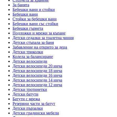
Столчета за хранене
За банята
Бебешки вани и стойки
Бебешки вани
Стойки за бебешки вани
Бебешки вани със стойки
Бебешки гърнета
Подложки и мрежи за къпане
Детски седалки за тоалетна чиния
Детски стъпала за баня
Забавление на открито за деца
Детски триколки
Колела за балансиране
Детски велосипеди
Детски велосипеди 20 инча
Детски велосипеди 18 инча
Детски велосипеди 16 инча
Детски велосипеди 14 инча
Детски велосипеди 12 инча
Детски тротинетки
Детски батути
Батути с мрежа
Резервни части за батут
Детски пързалки
Детски градински мебели