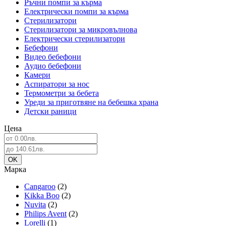
Ръчни помпи за кърма
Електрически помпи за кърма
Стерилизатори
Стерилизатори за микровълнова
Електрически стерилизатори
Бебефони
Видео бебефони
Аудио бебефони
Камери
Аспиратори за нос
Термометри за бебета
Уреди за приготвяне на бебешка храна
Детски раници
Цена
Марка
Cangaroo
(2)
Kikka Boo
(2)
Nuvita
(2)
Philips Avent
(2)
Lorelli
(1)