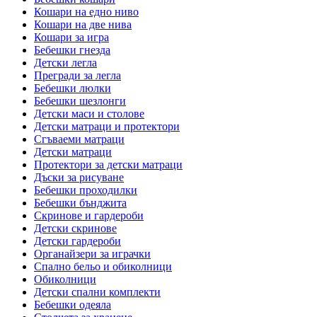
Кошари на едно ниво
Кошари на две нива
Кошари за игра
Бебешки гнезда
Детски легла
Прегради за легла
Бебешки люлки
Бебешки шезлонги
Детски маси и столове
Детски матраци и протектори
Сгъваеми матраци
Детски матраци
Протектори за детски матраци
Дъски за рисуване
Бебешки проходилки
Бебешки бънджита
Скринове и гардероби
Детски скринове
Детски гардероби
Органайзери за играчки
Спално бельо и обиколници
Обиколници
Детски спални комплекти
Бебешки одеяла