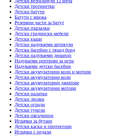
Детски велосипеди 12 инча
Детски тротинетки
Детски батути
Батути с мрежа
Резервни части за батут
Детски пързалки
Детски градински мебели
Детски къщи
Детски надуваеми артикули
Детски басейни с твърд борд
Детски надуваеми дюшеци
Надуваеми центрове за игра
Надуваеми детски басейни
Детски акумулаторни коли и мотори
Детски акумулаторни коли
Детски акумулаторни джипове
Детски акумулаторни мотори
Детски палатки
Детски люлки
Детски огради
Детски тунели
Детски пясъчници
Играчки за бутане
Детски каски и протектори
Играчки с педали