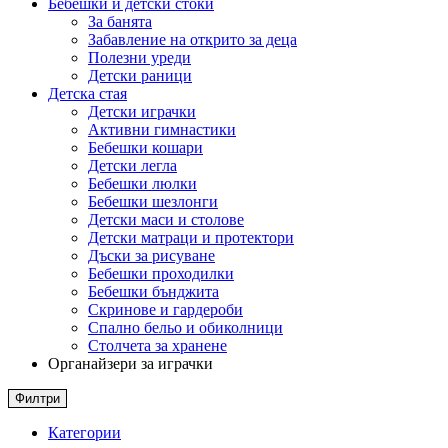
Бебешки и детски стоки
За банята
Забавление на открито за деца
Полезни уреди
Детски раници
Детска стая
Детски играчки
Активни гимнастики
Бебешки кошари
Детски легла
Бебешки люлки
Бебешки шезлонги
Детски маси и столове
Детски матраци и протектори
Дъски за рисуване
Бебешки проходилки
Бебешки бънджита
Скринове и гардероби
Спално бельо и обиколници
Столчета за хранене
Органайзери за играчки
Филтри
Категории