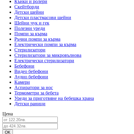
Кънки и ролери
Скейтборди
Детски шейни
Детски пластмасови шейни
Шейни чук и гек
Полезни уреди
Помпи за кърма
Ръчни помпи за кърма
Електрически помпи за кърма
Стерилизатори
Стерилизатори за микровълнова
Електрически стерилизатори
Бебефони
Видео бебефони
Аудио бебефони
Камери
Аспиратори за нос
Термометри за бебета
Уреди за приготвяне на бебешка храна
Детски раници
Цена