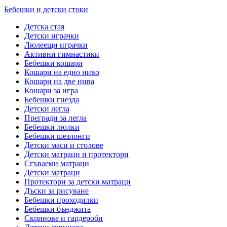
Бебешки и детски стоки
Детска стая
Детски играчки
Люлеещи играчки
Активни гимнастики
Бебешки кошари
Кошари на едно ниво
Кошари на две нива
Кошари за игра
Бебешки гнезда
Детски легла
Прегради за легла
Бебешки люлки
Бебешки шезлонги
Детски маси и столове
Детски матраци и протектори
Сгъваеми матраци
Детски матраци
Протектори за детски матраци
Дъски за рисуване
Бебешки проходилки
Бебешки бънджита
Скринове и гардероби