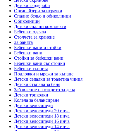
Детски скринове
Детски гардероби
Органайзери за играчки
Спално бельо и обиколници
Обиколници
Детски спални комплекти
Бебешки одеяла
Столчета за хранене
За банята
Бебешки вани и стойки
Бебешки вани
Стойки за бебешки вани
Бебешки вани със стойки
Бебешки гърнета
Подложки и мрежи за къпане
Детски седалки за тоалетна чиния
Детски стъпала за баня
Забавление на открито за деца
Детски триколки
Колела за балансиране
Детски велосипеди
Детски велосипеди 20 инча
Детски велосипеди 18 инча
Детски велосипеди 16 инча
Детски велосипеди 14 инча