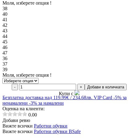
Моля, изберете опция !
38
40
41
42
43
44
45
46
47
36
37
39
Моля, изберете опция !
-
+
Добави в количката
Купи с
Безплатна
доставка над 119.99€ / 234.68лв.
VIP Card
-5% за
ненамалени
-3% за намалени
Оценка на клиенти:
0.00
Добави ревю
Вижте всички
Работни обувки
Вижте всички
Работни обувки BSafe