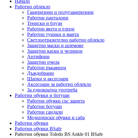
Начало
Работно облекло
Гащеризони и полугащеризони
Работни панталони
Тениски и блузи
Работни якета и елеци
Работни туники и манта
Светлоотразително работно облекло
Защитни маски и шлемове
Защитни каски и челници
Антифони
Защитни очила
Работни ръкавици
Дъждобрани
Шапки и аксесоари
Аксесоари за работно облекло
За еднократна употреба
Работни обувки и ботуши
Работни обувки със защита
Работни ботуши
Работни сандали
Медицински обувки и саба
Работни обувки
Работни обувки BSafe
Работни обувки Toledo BS Ankle 01 BSafe