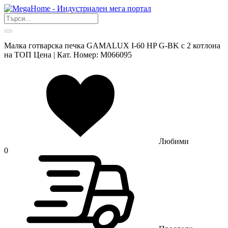
Малка готварска печка GAMALUX I-60 HP G-BK с 2 котлона
на ТОП Цена | Кат. Номер: M066095
Любими
0