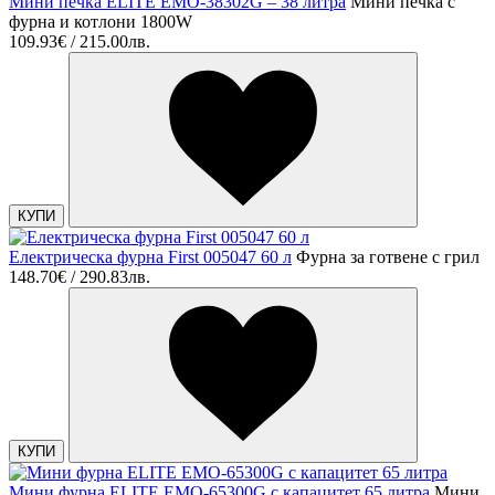
Мини печка ELITE EMO-38302G – 38 литра
Мини печка с
фурна и котлони 1800W
109.93€ / 215.00лв.
КУПИ
Електрическа фурна First 005047 60 л
Фурна за готвене с грил
148.70€ / 290.83лв.
КУПИ
Мини фурна ELITE EMO-65300G с капацитет 65 литра
Мини