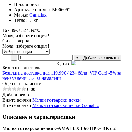
В наличност
Артикулен номер:
M066095
Марка:
Gamalux
Тегло:
13 кг.
167.39€ / 327.39лв.
Моля, изберете опция !
Сива + черна
Моля, изберете опция !
-
+
Добави в количката
Купи с
Безплатна доставка
Безплатна
доставка над 119.99€ / 234.68лв.
VIP Card
-5% за
ненамалени
-3% за намалени
Оценка на клиенти:
0.00
Добави ревю
Вижте всички
Малки готварски печки
Вижте всички
Малки готварски печки Gamalux
Описание и характеристики
Малка готварска печка GAMALUX I-60 HP G-BK с 2