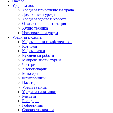
Начало
Уреди за дома
Уреди за приготвяне на храна
Домакински уреди
Уреди за здраве и красота
Отопление и вентилация
Аудио техника
Измервателни уреди
Уреди за кухнята
Кафемашини и кафемелачки
Котлони
Кафемелачки
Кухненски роботи
Микровълнови фурни
Чопъри
Хлебопекарни
Миксери
Фритюрници
Пасатори
Уреди за пица
Уреди за палачинки
Рендета
Блендери
Гофретници
Сокоизстисквачки