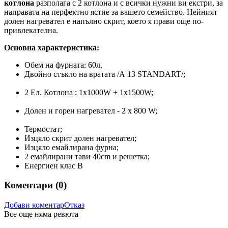
котлона
разполага с 2 котлона и с всички нужни ви екстри, за
направата на перфектно ястие за вашето семейство. Нейният
долен нагревател е напълно скрит, което я прави още по-
привлекателна.
Основна характеристика:
Обем на фурната: 60л.
Двойно стъкло на вратата /А 13 STANDART/;
2 Ел. Котлона : 1x1000W + 1x1500W;
Долен и горен нагревател - 2 х 800 W;
Термостат;
Изцяло скрит долен нагревател;
Изцяло емайлирана фурна;
2 емайлирани тави 40cm и решетка;
Енергиен клас B
Коментари (
0
)
Добави коментар
Отказ
Все още няма ревюта