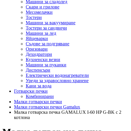
Машини за сладолед
Скари и грилове
Месомелачки
Тостери
Машини за вакуумиране
Тостери за сандвичи
Машини за лед
Яйцеварки
Съдове за подгряване
Оризовари
Дехидратори
Кухненски везни
Машини за пуканки
Диспенсъри
Електрически водонагреватели
Уреди за здравословно хранене
Кани за вода
Готварски печки
Комбинирани
Малки готварски печки
Малки готварски печки Gamalux
Малка готварска печка GAMALUX I-60 HP G-BK с 2
котлона