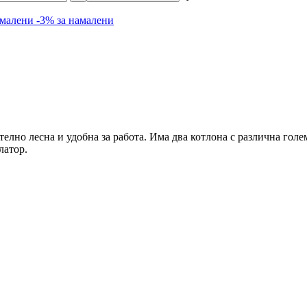
амалени
-3% за намалени
телно лесна и удобна за работа. Има два котлона с различна гол
латор.