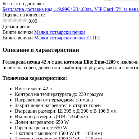
Безплатна доставка
Безплатна
доставка над 119.99€ / 234.68лв.
VIP Card
-5% за нен
Оценка на клиенти:
0.00
Добави ревю
Вижте всички
Малки готварски печки
Вижте всички
Малки готварски печки ELITE
Описание и характеристики
Готварска печка 42 л с два котлона Elite Emo-1209
е изключи
печете на горен, долен или комбиниран реутан, както и с венти
Техническа характеристика:
Вместимост: 42 л.
Контрол на температурата до 230 градуса
Нагреватели от неръждаема стомана
Закрит долен нагревател и открит горен
Вътрешни размери:
Ш 395 х Д 390 х В 196.5 мм
Външни размери: ДШВ- 53х45х35
Долен нагреватен: 650 W
Горен нагревател: 650 W
1 котлон с мощност 1500 W (Ф – 180 мм)
1 котлон с мощност 1000 W (Ф – 145 мм)