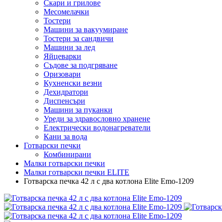
Скари и грилове
Месомелачки
Тостери
Машини за вакуумиране
Тостери за сандвичи
Машини за лед
Яйцеварки
Съдове за подгряване
Оризовари
Кухненски везни
Дехидратори
Диспенсъри
Машини за пуканки
Уреди за здравословно хранене
Електрически водонагреватели
Кани за вода
Готварски печки
Комбинирани
Малки готварски печки
Малки готварски печки ELITE
Готварска печка 42 л с два котлона Elite Emo-1209