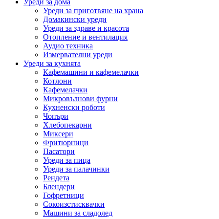
Уреди за дома
Уреди за приготвяне на храна
Домакински уреди
Уреди за здраве и красота
Отопление и вентилация
Аудио техника
Измервателни уреди
Уреди за кухнята
Кафемашини и кафемелачки
Котлони
Кафемелачки
Микровълнови фурни
Кухненски роботи
Чопъри
Хлебопекарни
Миксери
Фритюрници
Пасатори
Уреди за пица
Уреди за палачинки
Рендета
Блендери
Гофретници
Сокоизстисквачки
Машини за сладолед