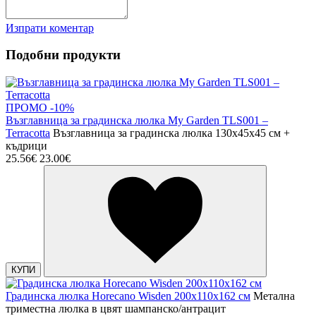
Изпрати коментар
Подобни продукти
ПРОМО -10%
Възглавница за градинска люлка My Garden TLS001 –
Terracotta
Възглавница за градинска люлка 130x45x45 см +
къдрици
25.56€
23.00€
КУПИ
Градинска люлка Horecano Wisden 200х110х162 см
Метална
триместна люлка в цвят шампанско/антрацит