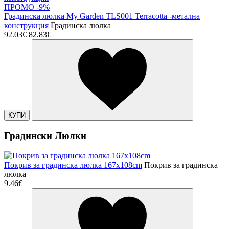
ПРОМО -9%
Градинска люлка My Garden TLS001 Terracotta -метална
конструкция
Градинска люлка
92.03€
82.83€
КУПИ
Градински Люлки
Покрив за градинска люлка 167x108cm
Покрив за градинска
люлка
9.46€