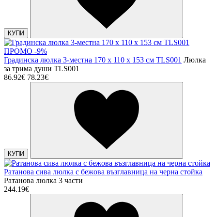
КУПИ
ПРОМО -9%
Градинска люлка 3-местна 170 x 110 x 153 см TLS001
Люлка
за трима души TLS001
86.92€
78.23€
КУПИ
Ратанова сива люлка с бежова възглавница на черна стойка
Ратанова люлка 3 части
244.19€