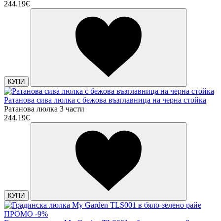
244.19€
КУПИ
Ратанова сива люлка с бежова възглавница на черна стойка
Ратанова люлка 3 части
244.19€
КУПИ
ПРОМО -9%