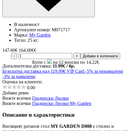
В наличност
Артикулен номер:
M071717
Марка:
My Garden
Тегло:
25 кг.
147.60
€
164.00€€
-
+
Добави в количката
Купи с
на 12 вноски по 14.22€
Допълнителна доставка:
11.99€ / бр.
Безплатна
доставка над 119.99€
VIP Card
-5% за ненамалени
-3% за намалени
Оценка на клиенти:
0.00
Добави ревю
Вижте всички
Градински Люлки
Вижте всички
Градински Люлки My Garden
Описание и характеристики
Висящият ратанов стол
MY GARDEN D088
е стилно и