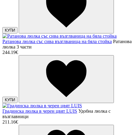
КУПИ
Ратанова люлка със сива възглваница на бяла стойка
Ратанова
люлка 3 части
244.19€
КУПИ
Градинска люлка в черен цвят LUIS
Удобна люлка с
възглавници
211.16€