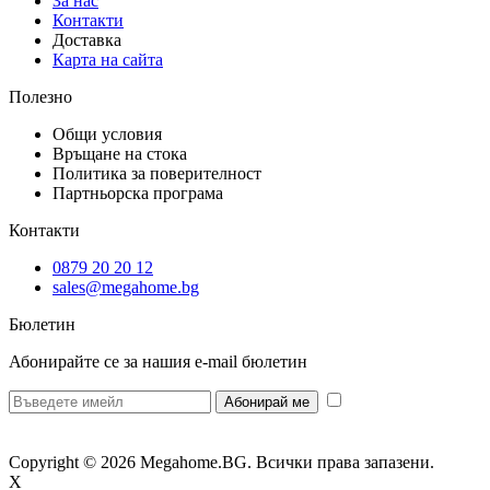
За нас
Контакти
Доставка
Карта на сайта
Полезно
Общи условия
Връщане на стока
Политика за поверителност
Партньорска програма
Контакти
0879 20 20 12
sales@megahome.bg
Бюлетин
Абонирайте се за нашия e-mail бюлетин
* Желая да
получавам бюлетин и се съгласявам предоставените от мен данни да се
обработват за целите на изпращане на бюлетин.
Copyright © 2026 Megahome.BG. Всички права запазени.
X