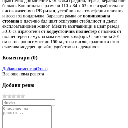
практично допълнение към всяка градина, тераса, веранда или
балкон. Кошницата с размери 110 x 84 x 63 см е изработена от
висококачествен
PE ратан
, устойчив на атмосферни влияния
и лесен за поддръжка. Здравата рамка от
поцинкована
стомана
в пясъчно бял цвят осигурява стабилност и дълъг
експлоатационен живот. Меките възглавници в цвят резеда
3010 са изработени от
водоустойчив полиестер
с пълнеж от
полиестерен памук за максимален комфорт. С височина 201
см и товароносимост до
150 кг
, този висящ градински стол
съчетава модерен дизайн, удобство и надеждност.
Коментари (
0
)
Добави коментар
Отказ
Все още няма ревюта
Добави ревю