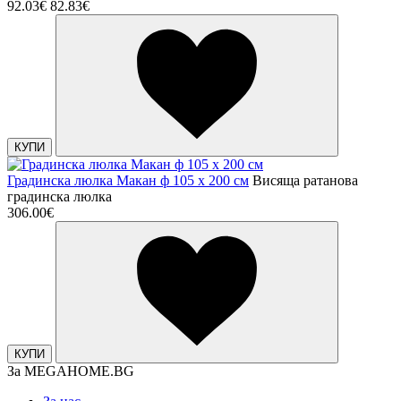
92.03€
82.83€
КУПИ
Градинска люлка Макан ф 105 х 200 см
Висяща ратанова
градинска люлка
306.00€
КУПИ
За MEGAHOME.BG