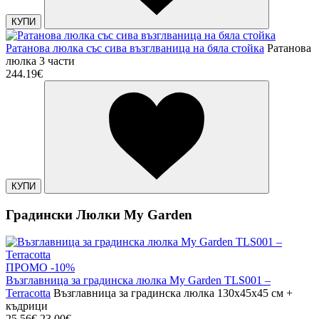
КУПИ
Ратанова люлка със сива възглваница на бяла стойка
Ратанова
люлка 3 части
244.19€
КУПИ
Градински Люлки My Garden
ПРОМО -10%
Възглавница за градинска люлка My Garden TLS001 –
Terracotta
Възглавница за градинска люлка 130x45x45 см +
къдрици
25.56€
23.00€