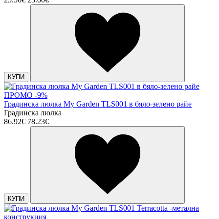
КУПИ
ПРОМО -9%
Градинска люлка My Garden TLS001 в бяло-зелено райе
Градинска люлка
86.92€
78.23€
КУПИ