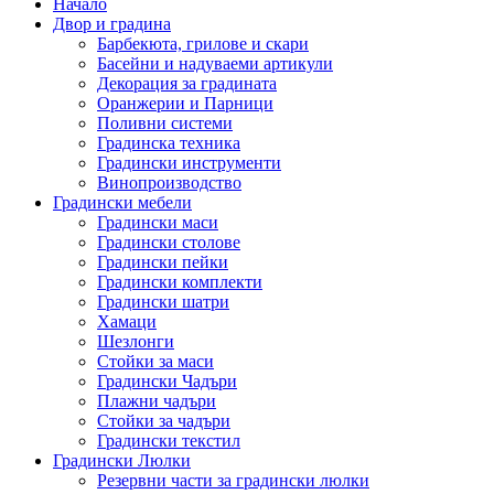
Начало
Двор и градина
Барбекюта, грилове и скари
Басейни и надуваеми артикули
Декорация за градината
Оранжерии и Парници
Поливни системи
Градинска техника
Градински инструменти
Винопроизводство
Градински мебели
Градински маси
Градински столове
Градински пейки
Градински комплекти
Градински шатри
Хамаци
Шезлонги
Стойки за маси
Градински Чадъри
Плажни чадъри
Стойки за чадъри
Градински текстил
Градински Люлки
Резервни части за градински люлки