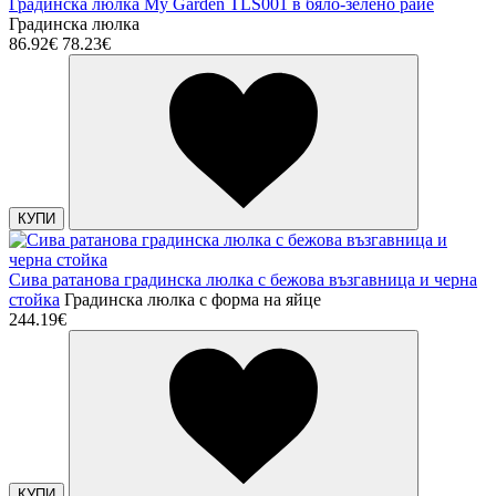
Градинска люлка My Garden TLS001 в бяло-зелено райе
Градинска люлка
86.92€
78.23€
КУПИ
Сива ратанова градинска люлка с бежова възгавница и черна
стойка
Градинска люлка с форма на яйце
244.19€
КУПИ