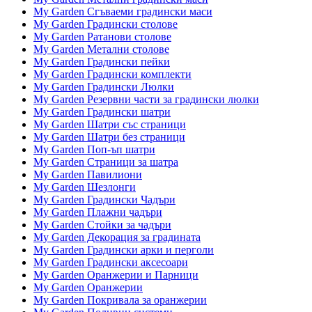
My Garden Сгъваеми градински маси
My Garden Градински столове
My Garden Ратанови столове
My Garden Метални столове
My Garden Градински пейки
My Garden Градински комплекти
My Garden Градински Люлки
My Garden Резервни части за градински люлки
My Garden Градински шатри
My Garden Шатри със страници
My Garden Шатри без страници
My Garden Поп-ъп шатри
My Garden Страници за шатра
My Garden Павилиони
My Garden Шезлонги
My Garden Градински Чадъри
My Garden Плажни чадъри
My Garden Стойки за чадъри
My Garden Декорация за градината
My Garden Градински арки и перголи
My Garden Градински аксесоари
My Garden Оранжерии и Парници
My Garden Оранжерии
My Garden Покривала за оранжерии