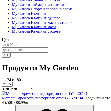
My Garden Поливни системи
My Garden Таймери за поливане
My Garden Спорт и свободно време
My Garden Къмпинг
My Garden Къмпинг душове
My Garden Къмпинг маси и столове
My Garden Къмпинг маси
My Garden Къмпинг столове
Цена
Продукти My Garden
1 - 24 от 80
Метален мрежесто перфориран стол JYL-2079-C
Градински сто
45.50€ / 88.99лв.