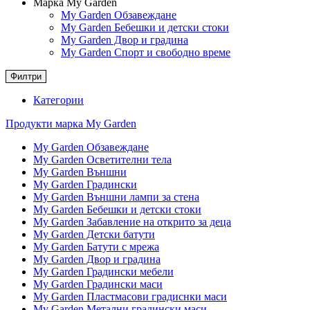
Марка My Garden
My Garden Обзавеждане
My Garden Бебешки и детски стоки
My Garden Двор и градина
My Garden Спорт и свободно време
Филтри
Категории
Продукти марка My Garden
My Garden Обзавеждане
My Garden Осветителни тела
My Garden Външни
My Garden Градински
My Garden Външни лампи за стена
My Garden Бебешки и детски стоки
My Garden Забавление на открито за деца
My Garden Детски батути
My Garden Батути с мрежа
My Garden Двор и градина
My Garden Градински мебели
My Garden Градински маси
My Garden Пластмасови градиснки маси
My Garden Метални градински маси