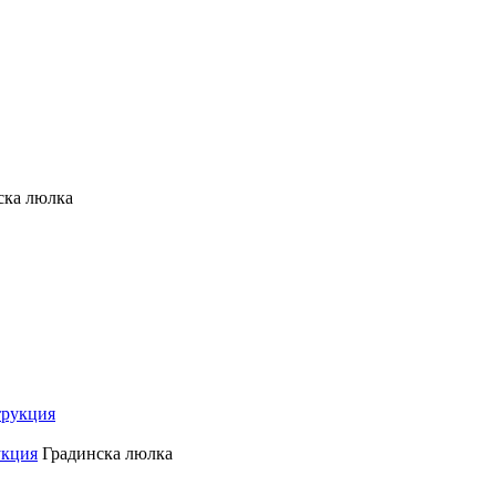
ска люлка
укция
Градинска люлка