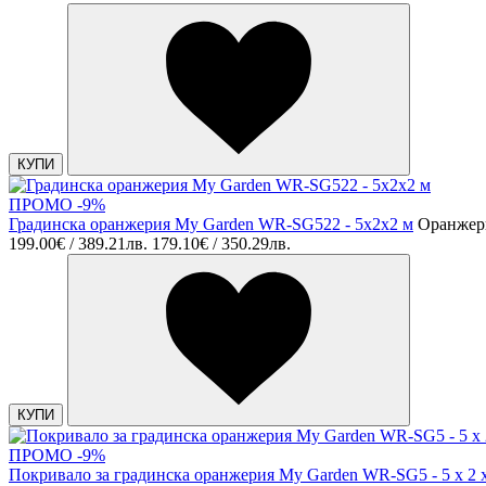
КУПИ
ПРОМО -9%
Градинска оранжерия My Garden WR-SG522 - 5х2х2 м
Оранжер
199.00€ / 389.21лв.
179.10€ / 350.29лв.
КУПИ
ПРОМО -9%
Покривало за градинска оранжерия My Garden WR-SG5 - 5 х 2 х