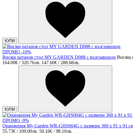
КУПИ
ПРОМО -10%
Висящ ратанов стол MY GARDEN D088 с възглавници
Висящ 
164.00€ / 320.76лв.
147.60€ / 288.68лв.
КУПИ
ПРОМО -9%
Оранжерия My Garden WR-GHS004G с размери 360 х 91 х 91 с
55.73€ / 109.00лв.
50.16€ / 98.10лв.