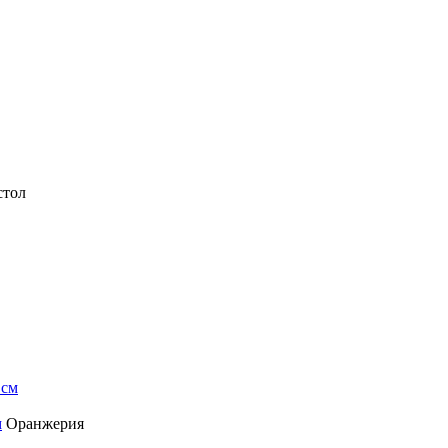
стол
м
Оранжерия