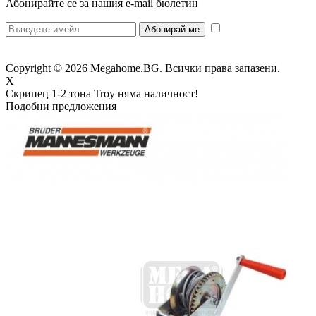
Абонирайте се за нашия e-mail бюлетин
* Желая да
получавам бюлетин и се съгласявам предоставените от мен данни да се
обработват за целите на изпращане на бюлетин.
Copyright © 2026 Megahome.BG. Всички права запазени.
X
Скрипец 1-2 тона Troy
няма наличност!
Подобни предложения