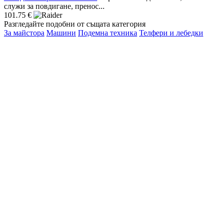
служи за повдигане, пренос...
101.75 €
Разгледайте подобни от същата категория
За майстора
Машини
Подемна техника
Телфери и лебедки