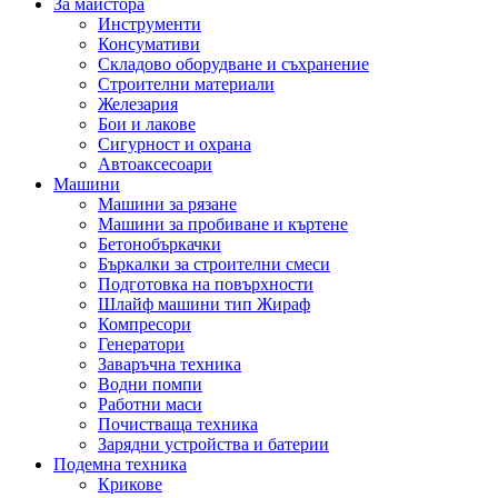
За майстора
Инструменти
Консумативи
Складово оборудване и съхранение
Строителни материали
Железария
Бои и лакове
Сигурност и охрана
Автоаксесоари
Машини
Машини за рязане
Машини за пробиване и къртене
Бетонобъркачки
Бъркалки за строителни смеси
Подготовка на повърхности
Шлайф машини тип Жираф
Компресори
Генератори
Заваръчна техника
Водни помпи
Работни маси
Почистваща техника
Зарядни устройства и батерии
Подемна техника
Крикове