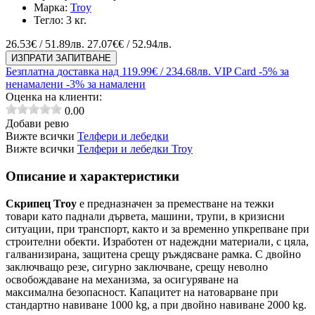
Марка:
Troy
Тегло:
3 кг.
26.53
€ / 51.89лв.
27.07€€ / 52.94лв.
ИЗПРАТИ ЗАПИТВАНЕ
Безплатна
доставка над 119.99€ / 234.68лв.
VIP Card
-5% за
ненамалени
-3% за намалени
Оценка на клиенти:
0.00
Добави ревю
Вижте всички
Телфери и лебедки
Вижте всички
Телфери и лебедки Troy
Описание и характеристики
Скрипец Troy
е предназначен за преместване на тежки
товари като паднали дървета, машини, трупи, в кризисни
ситуации, при транспорт, както и за временно упкрепване при
строителни обекти. Изработен от надеждни материали, с цяла,
галванизирана, защитена срещу ръждясване рамка. С двойно
заключващо резе, сигурно заключване, срещу неволно
освобождаване на механизма, за осигуряване на
максимална безопасност. Капацитет на натоварване при
стандартно навиване 1000 kg, а при двойно навиване 2000 kg.