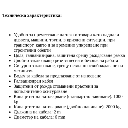
Техническа характеристика:
Удобно за преместване на тежки товари като паднали
дървета, машини, трупи, в кризисни ситуации, при
транспорт, както и за временно упкрепване при
строителни обекти
Цяла, галванизирана, защитена срещу ръждясване рамка
Двойно заключващо резе за лесна и безопасна работа
Сигурно заключване, срещу неволно освобождаване на
механизма
Водач за кабела за предпазване от износване
Галванизиран кабел
Защитени от ръжда стоманени пръстени за
допълнително осигуряване
Капацитет на натоварване (стандартно навиване): 1000
kg
Капацитет на натоварване (двойно навиване): 2000 kg
Дължина на кабела: 2 m
Диаметър на кабела: 6 mm