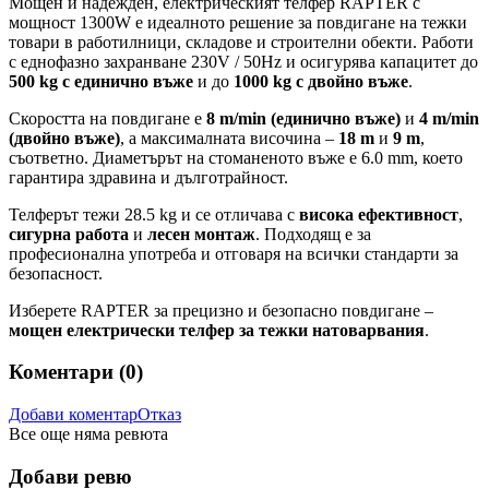
Мощен и надежден, електрическият телфер RAPTER с
мощност 1300W е идеалното решение за повдигане на тежки
товари в работилници, складове и строителни обекти. Работи
с еднофазно захранване 230V / 50Hz и осигурява капацитет до
500 kg с единично въже
и до
1000 kg с двойно въже
.
Скоростта на повдигане е
8 m/min (единично въже)
и
4 m/min
(двойно въже)
, а максималната височина –
18 m
и
9 m
,
съответно. Диаметърът на стоманеното въже е 6.0 mm, което
гарантира здравина и дълготрайност.
Телферът тежи 28.5 kg и се отличава с
висока ефективност
,
сигурна работа
и
лесен монтаж
. Подходящ е за
професионална употреба и отговаря на всички стандарти за
безопасност.
Изберете RAPTER за прецизно и безопасно повдигане –
мощен електрически телфер за тежки натоварвания
.
Коментари (
0
)
Добави коментар
Отказ
Все още няма ревюта
Добави ревю