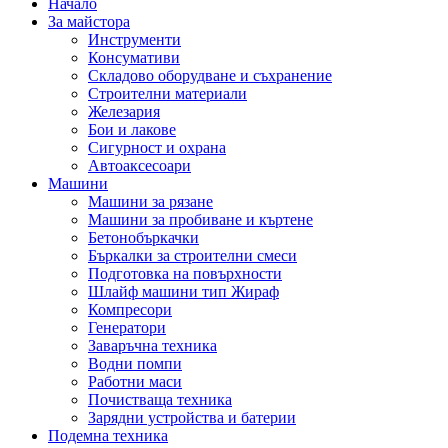
Начало
За майстора
Инструменти
Консумативи
Складово оборудване и съхранение
Строителни материали
Железария
Бои и лакове
Сигурност и охрана
Автоаксесоари
Машини
Машини за рязане
Машини за пробиване и къртене
Бетонобъркачки
Бъркалки за строителни смеси
Подготовка на повърхности
Шлайф машини тип Жираф
Компресори
Генератори
Заваръчна техника
Водни помпи
Работни маси
Почистваща техника
Зарядни устройства и батерии
Подемна техника