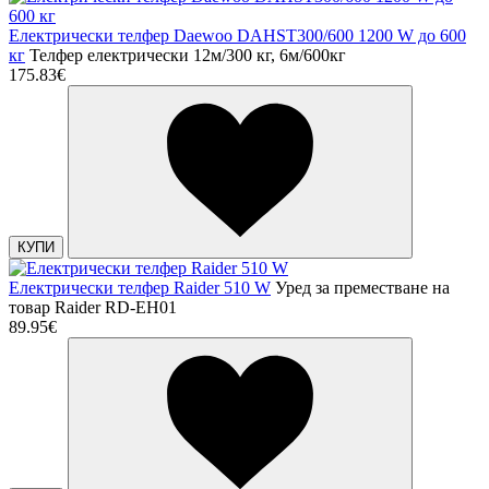
Електрически телфер Daewoo DAHST300/600 1200 W до 600
кг
Телфер електрически 12м/300 кг, 6м/600кг
175.83€
КУПИ
Електрически телфер Raider 510 W
Уред за преместване на
товар Raider RD-EH01
89.95€