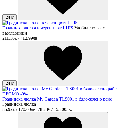
КУПИ
Градинска люлка в черен цвят LUIS
Удобна люлка с
възглавници
211.16€ / 412.99лв.
КУПИ
ПРОМО -9%
Градинска люлка My Garden TLS001 в бяло-зелено райе
Градинска люлка
86.92€ / 170.00лв.
78.23€ / 153.00лв.