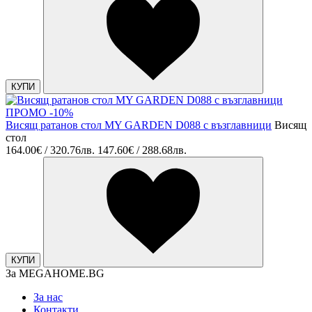
КУПИ
ПРОМО -10%
Висящ ратанов стол MY GARDEN D088 с възглавници
Висящ
стол
164.00€ / 320.76лв.
147.60€ / 288.68лв.
КУПИ
За MEGAHOME.BG
За нас
Контакти