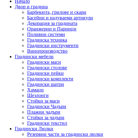
Начало
Двор и градина
Барбекюта, грилове и скари
Басейни и надуваеми артикули
Декорация за градината
Оранжерии и Парници
Поливни системи
Градинска техника
Градински инструменти
Винопроизводство
Градински мебели
Градински маси
Градински столове
Градински пейки
Градински комплекти
Градински шатри
Хамаци
Шезлонги
Стойки за маси
Градински Чадъри
Плажни чадъри
Стойки за чадъри
Градински текстил
Градински Люлки
Резервни части за градински люлки