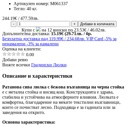
Артикулен номер:
M061337
Тегло:
40 кг.
244.19
€ / 477.59лв.
-
+
Добави в количката
Купи с
на 12 вноски по 23.53€ / 46.02лв.
Допълнителна доставка:
15.19€ (29.71лв. / бр.
Безплатна
доставка над 119.99€ / 234.68лв.
VIP Card
-5% за
ненамалени
-3% за намалени
Оценка на клиенти:
0.00
Добави ревю
Вижте всички
Градински Люлки
Описание и характеристики
Ратанова сива люлка с бежова възгавница на черна стойка
е с метална стойка и висящ кош. Конструкцията е здрава,
стабилна и устойчива на атмосферните влияния. Люлката е
комфортна, благодарение на меките текстилни възглавници,
които се почистват лесно. Подходяща е за гадината или за
заведения на открито.
Основна характеристика: