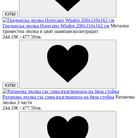
КУПИ
Градинска люлка Horecano Wisden 200х110х162 см
Метална
триместна люлка в цвят шампанско/антрацит
244.19€ / 477.59лв.
КУПИ
Ратанова люлка със сива възглваница на бяла стойка
Ратанова
люлка 3 части
244.19€ / 477.59лв.