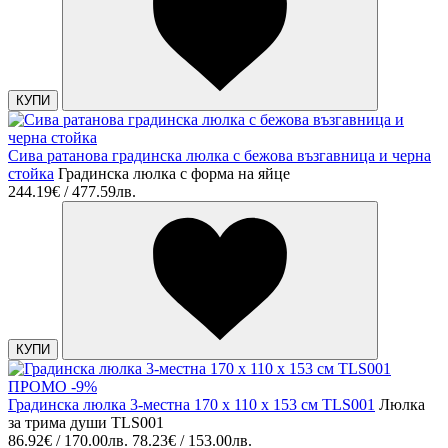
КУПИ
Сива ратанова градинска люлка с бежова възгавница и черна
стойка
Градинска люлка с форма на яйце
244.19€ / 477.59лв.
КУПИ
ПРОМО -9%
Градинска люлка 3-местна 170 x 110 x 153 см TLS001
Люлка
за трима души TLS001
86.92€ / 170.00лв.
78.23€ / 153.00лв.