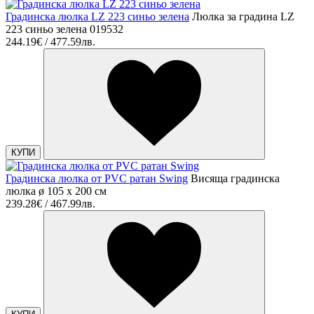
Градинска люлка LZ 223 синьо зелена
Люлка за градина LZ
223 синьо зелена 019532
244.19€ / 477.59лв.
КУПИ
Градинска люлка от PVC ратан Swing
Висяща градинска
люлка ø 105 х 200 cм
239.28€ / 467.99лв.