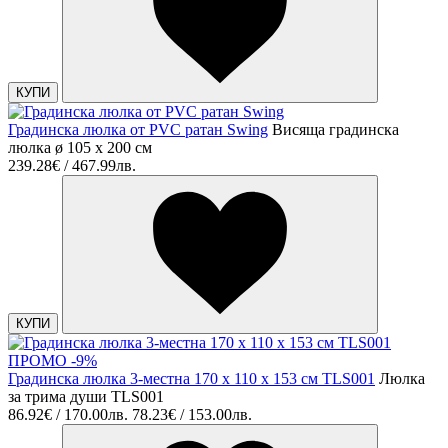
КУПИ
Градинска люлка от PVC ратан Swing
Висяща градинска
люлка ø 105 х 200 cм
239.28€ / 467.99лв.
КУПИ
ПРОМО -9%
Градинска люлка 3-местна 170 x 110 x 153 см TLS001
Люлка
за трима души TLS001
86.92€ / 170.00лв.
78.23€ / 153.00лв.