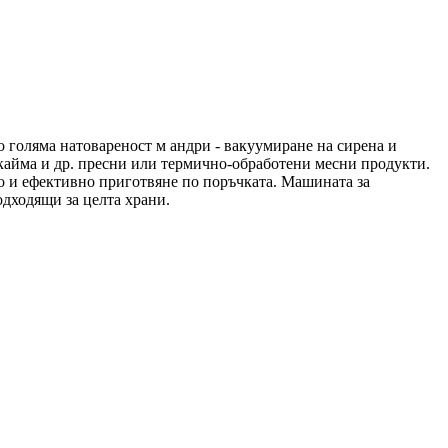
о голяма натовареност м
андри - вакуумиране на сирена и
кайма и др.
пресни или термично-обработени месни продукти.
но и ефективно приготвяне по поръчката.
Машината за
одходящи за целта храни.