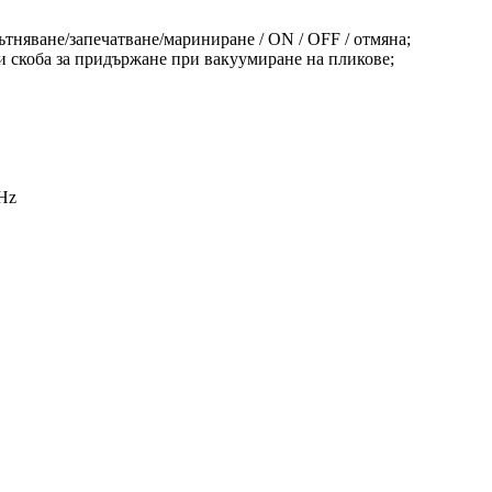
няване/запечатване/мариниране / ON / OFF / отмяна;
и скоба за придържане при вакуумиране на пликове;
 Hz