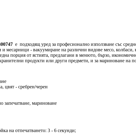
300747
е
подходящ уред за професионално използване със средн
 и месарници - вакуумиране на различни видове месо, колбаси, 
за една порция от ястията, предлагани в менюто, бързо, икономич
 хранителни продукти или други предмети, и за мариноване на п
ране
, цвят - сребрен/черен
о запечатване, мариноване
йка на отпечатването: 3 - 6 секунди;