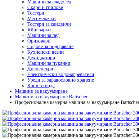
Машини за сладолед
Скари и грилове
Тостери
Месомелачки
Тостери за сандвичи
Яйцеварки
Машини за лед
Оризовари
Съдове за подгряване
Кухненски везни
Дехидратори
Машини за пуканки
Диспенсъри
Електрически водонагреватели
Уреди за здравословно хранене
Кани за вода
Машини за вакуумиране
Машини за вакуумиране Bartscher
Професионална камерна машина за вакуумиране Bartsche