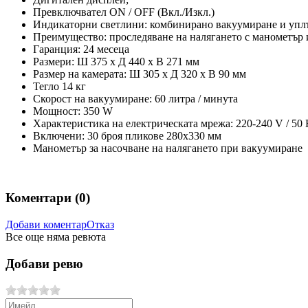
Превключвател ON / OFF (Вкл./Изкл.)
Индикаторни светлини: комбинирано вакуумиране и уплът
Преимущество: проследяване на налягането с манометър 
Гаранция: 24 месеца
Размери: Ш 375 х Д 440 х В 271 мм
Размер на камерата: Ш 305 х Д 320 х В 90 мм
Тегло 14 кг
Скорост на вакуумиране: 60 литра / минута
Мощност: 350 W
Характеристика на електрическата мрежа: 220-240 V / 50
Включени: 30 броя пликове 280x330 мм
Манометър за насочване на налягането при вакуумиране
Коментари (
0
)
Добави коментар
Отказ
Все още няма ревюта
Добави ревю