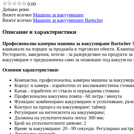
0.00
Добави ревю
Вижте всички
Машини за вакуумиране
Вижте всички
Машини за вакуумиране Bartscher
Описание и характеристики
Професионална камерна машина за вакуумиране Bartscher 
кашкавали на порции за продажба в търговски обекти.
Кланици
Ресторанти, заведения, хотели - за разпределяне на продукти 
вакуумиране е предназначена само за опаковане под вакуум на
Основни характеристики:
Компактна, професионална, камерна машина за вакууми
Корпус и камера - изработени от висококачествена стомана
Капак - изработен от стъкло и неръждаема стомана
Професионална вакуумна помпа - 60 литра / минута
Функции: комбинирано вакуумиране и уплътняване, ръчн
Контрол на процеса на вакуумиране: таймер
Регулиране на интензитета на вакуумиране;
Дължина на уплътнителната лента: 300 мм;
Брой на уплътнителните шевове: 2
Време за вакуумиране: 20 - 99 секунди.
Регулирана настро
Дигитален дисплей;