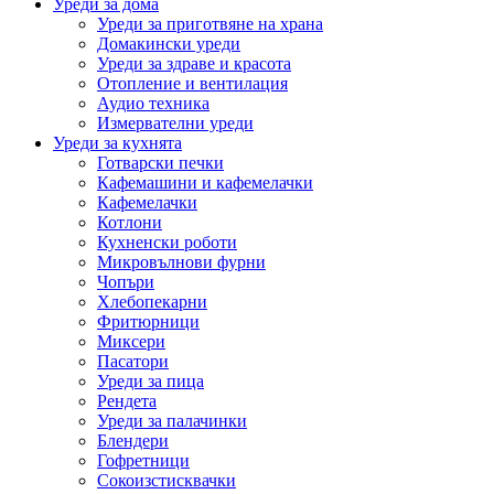
Уреди за дома
Уреди за приготвяне на храна
Домакински уреди
Уреди за здраве и красота
Отопление и вентилация
Аудио техника
Измервателни уреди
Уреди за кухнята
Готварски печки
Кафемашини и кафемелачки
Кафемелачки
Котлони
Кухненски роботи
Микровълнови фурни
Чопъри
Хлебопекарни
Фритюрници
Миксери
Пасатори
Уреди за пица
Рендета
Уреди за палачинки
Блендери
Гофретници
Сокоизстисквачки