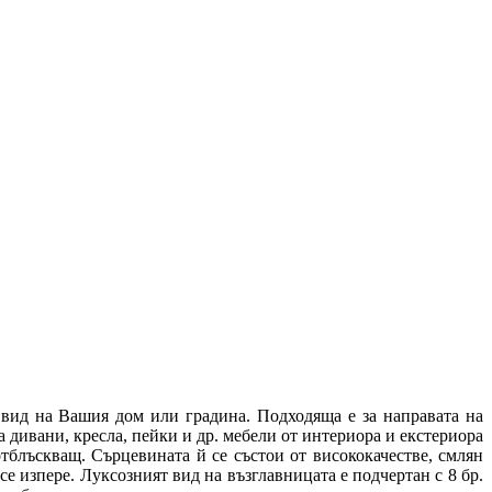
ид на Вашия дом или градина. Подходяща е за направата на
а дивани, кресла, пейки и др. мебели от интериора и екстериора
тблъскващ. Сърцевината й се състои от висококачестве, смлян
се изпере. Луксозният вид на възглавницата е подчертан с 8 бр.