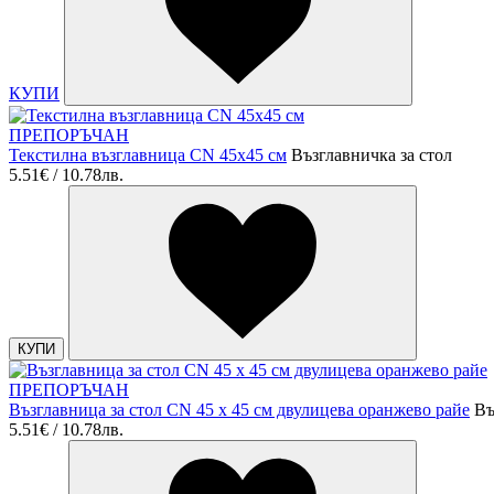
КУПИ
ПРЕПОРЪЧАН
Текстилна възглавница CN 45х45 см
Възглавничка за стол
5.51€ / 10.78лв.
КУПИ
ПРЕПОРЪЧАН
Възглавница за стол CN 45 х 45 см двулицева оранжево райе
Въ
5.51€ / 10.78лв.