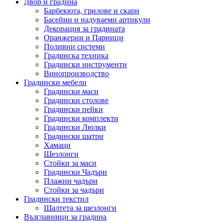
Двор и градина
Барбекюта, грилове и скари
Басейни и надуваеми артикули
Декорация за градината
Оранжерии и Парници
Поливни системи
Градинска техника
Градински инструменти
Винопроизводство
Градински мебели
Градински маси
Градински столове
Градински пейки
Градински комплекти
Градински Люлки
Градински шатри
Хамаци
Шезлонги
Стойки за маси
Градински Чадъри
Плажни чадъри
Стойки за чадъри
Градински текстил
Шалтета за шезлонги
Възглавници за градина