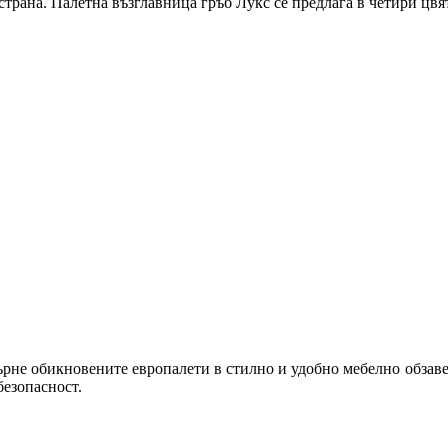
трана. Палетна възглавница гръб Лукс се предлага в четири цвят
ърне обикновените европалети в стилно и удобно мебелно обза
езопасност.