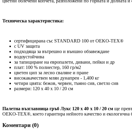
цветни облечени копчета, разположени по горната и долната й с
Техническа характеристика:
сертифицирана със STANDARD 100 от OEKO-TEX®
с UV защита
подходяща за вътрешно и външно обзавеждане
водоустойчива
за тапициране на европалети, дивани, пейки и др
плат: 100 % полиестер, 160 гр/м2
цветен цип за лесно сваляне и пране
високакачествен млян дунапрен - 1,400 кг
четири цвята: бежов, червен, тъмно сив, светло сив
размери: 120 х 40 х 10 / 20 см
Палетна възглавница гръб Лукс 120 х 40 х 10 / 20 см
ще прев
OEKO-TEX®, което гарантира нейното качество и екологична б
Коментари (
0
)