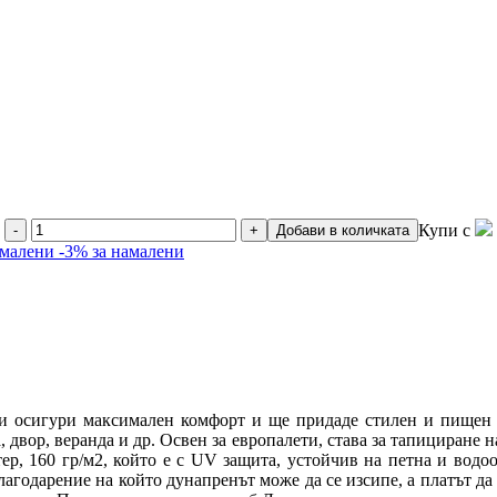
Купи с
-
+
Добави в количката
амалени
-3% за намалени
 осигури максимален комфорт и ще придаде стилен и пищен в
, двор, веранда и др. Освен за европалети, става за тапициране н
ер, 160 гр/м2, който е с UV защита, устойчив на петна и водоо
благодарение на който дунапренът може да се изсипе, а платът да 