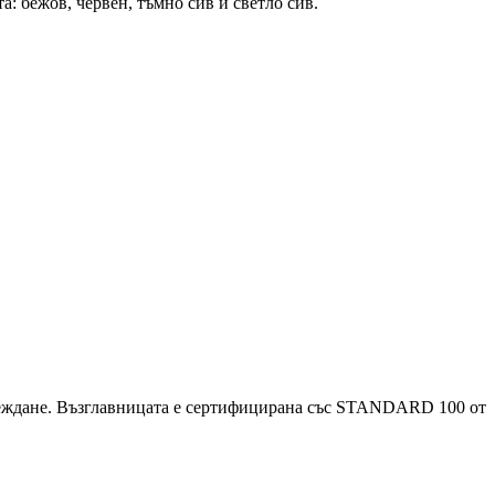
а: бежов, червен, тъмно сив и светло сив.
веждане. Възглавницата е сертифицирана със STANDARD 100 от