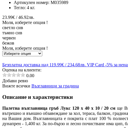
Артикулен номер:
M035989
Тегло:
4 кг.
23.99€ / 46.92лв.
Моля, изберете опция !
светло сив
тъмно сив
червен
бежов
Моля, изберете опция !
Безплатна
доставка над 119.99€ / 234.68лв.
VIP Card
-5% за нен
Оценка на клиенти:
0.00
Добави ревю
Вижте всички
Възглавници за градина
Описание и характеристики
Палетна възглавница гръб Лукс 120 х 40 х 10 / 20 см
ще Ви
вътрешно и външно обзавеждане за хол, тераса, балкон, градина
на Вашия дом. Възглавницата е покрита с плат 100 % полиест
дунапрен - 1,400 кг. За по-бързо и лесно почистване има цип, 