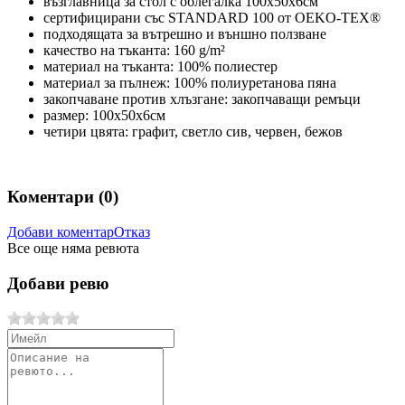
възглавница за стол с облегалка 100х50х6см
сертифицирани със STANDARD 100 от OEKO-TEX®
подходящата за вътрешно и външно ползване
качество на тъканта: 160 g/m²
материал на тъканта: 100% полиестер
материал за пълнеж: 100% полиуретанова пяна
закопчаване против хлъзгане: закопчаващи ремъци
размер: 100х50х6см
четири цвята: графит, светло сив, червен, бежов
Коментари (
0
)
Добави коментар
Отказ
Все още няма ревюта
Добави ревю