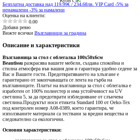
Купи с
Безплатна
доставка над 119.99€ / 234.68лв.
VIP Card
-5% за
ненамалени
-3% за намалени
Оценка на клиенти:
0.00
Добави ревю
Вижте всички
Възглавници за градина
Описание и характеристики
Възглавница за стол с облегалка 100х50х6см
Beautissu
разкрасява вашите мебели, създава спокойна и
стилна атмосфера във вашия дом и гарантира удобно седене за
Вас и Вашите гости.
Предотвратяването на хлъзгане е
гарантирано от закопчаващата се лента на гърба на
възглавниците.
Платът на възглавница за стол с облегалка е
изработен от 100% полиестер и има устойчивост на UV
светлина 5, за да предотврати избледняване от слънчева
светлина.Продуктът носи етикета Standard 100 от Oeko-Tex
под контролен номер A08-0389, което гарантира, че
използваните материали са тествани за вредни вещества и
следователно са екологични.
Основни характеристики: