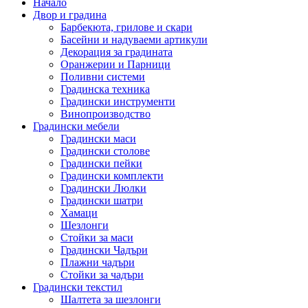
Начало
Двор и градина
Барбекюта, грилове и скари
Басейни и надуваеми артикули
Декорация за градината
Оранжерии и Парници
Поливни системи
Градинска техника
Градински инструменти
Винопроизводство
Градински мебели
Градински маси
Градински столове
Градински пейки
Градински комплекти
Градински Люлки
Градински шатри
Хамаци
Шезлонги
Стойки за маси
Градински Чадъри
Плажни чадъри
Стойки за чадъри
Градински текстил
Шалтета за шезлонги