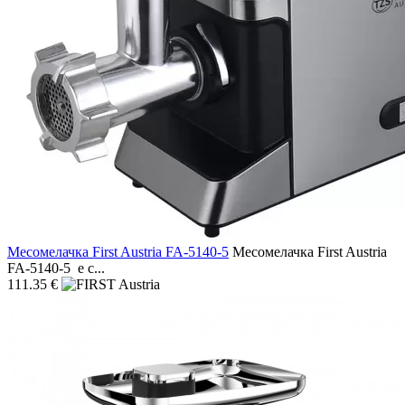
Месомелачка First Austria FA-5140-5
Месомелачка First Austria
FA-5140-5 е с...
111.35 €