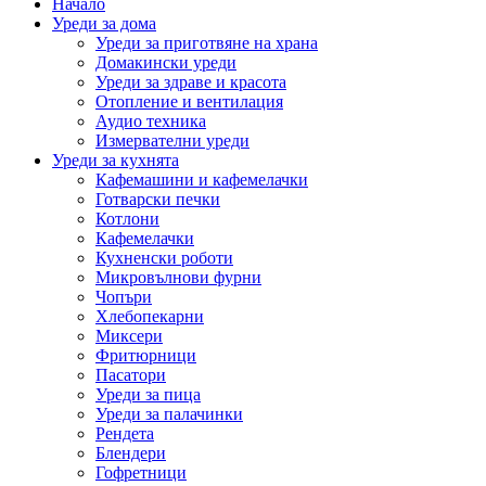
Начало
Уреди за дома
Уреди за приготвяне на храна
Домакински уреди
Уреди за здраве и красота
Отопление и вентилация
Аудио техника
Измервателни уреди
Уреди за кухнята
Кафемашини и кафемелачки
Готварски печки
Котлони
Кафемелачки
Кухненски роботи
Микровълнови фурни
Чопъри
Хлебопекарни
Миксери
Фритюрници
Пасатори
Уреди за пица
Уреди за палачинки
Рендета
Блендери
Гофретници