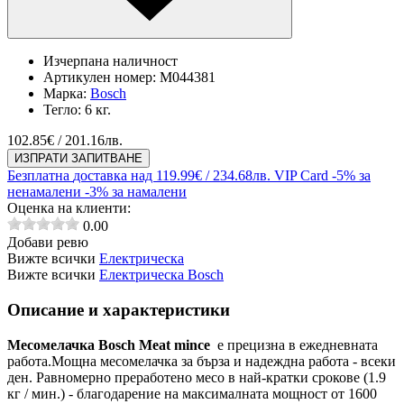
Изчерпана наличност
Артикулен номер:
M044381
Марка:
Bosch
Тегло:
6 кг.
102.85
€ / 201.16лв.
ИЗПРАТИ ЗАПИТВАНЕ
Безплатна
доставка над 119.99€ / 234.68лв.
VIP Card
-5% за
ненамалени
-3% за намалени
Оценка на клиенти:
0.00
Добави ревю
Вижте всички
Електрическа
Вижте всички
Електрическа Bosch
Описание и характеристики
Месомелачка Bosch Meat mince
e прецизна в ежедневната
работа.
Мощна месомелачка за бърза и надеждна работа - всеки
ден. Равномерно преработено месо в най-кратки срокове (1.9
кг / мин.) - благодарение на максималната мощност от 1600