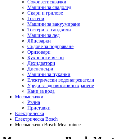
Сокоизстисквачки
Машини за сладолед
Скари и грилове
Тостери
Машини за вакуумиране
Тостери за сандвичи
Машини за лед
Яйцеварки
Съдове за подгряване
Оризовари
Кухненски везни
Дехидратори
Диспенсъри
Машини за пуканки
Електрически водонагреватели
Уреди за здравословно хранене
Кани за вода
Месомелачки
Ръчна
Приставки
Електрическа
Електрическа Bosch
Месомелачка Bosch Meat mince