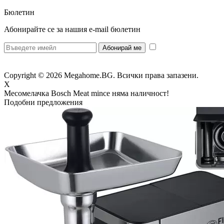
Бюлетин
Абонирайте се за нашия e-mail бюлетин
* Желая да
получавам бюлетин и се съгласявам предоставените от мен данни да се
обработват за целите на изпращане на бюлетин.
Copyright © 2026 Megahome.BG. Всички права запазени.
X
Месомелачка Bosch Meat mince
няма наличност!
Подобни предложения