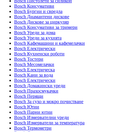
Bosch Пистолети за силикон
Bosch Консумативи
Bosch Бургии и свредла
Bosch Диамантени дискове
Bosch Дискове за циркуляр
Bosch Консумативи за тримери
Bosch Уреди за дома
Bosch Уреди за кухнята
Bosch Кафемашини и кафемелачки
Bosch Електрически
Bosch Кухненски роботи
Bosch Тостери
Bosch Месомелачки
Bosch Електрическа
Bosch Кани за вода
Bosch Електрически
Bosch Домакински уреди
Bosch Прахосмукачки
Bosch Перящи
Bosch За сухо и мокро почистване
Bosch Ютии
Bosch Парни ютии
Bosch Измервателни уреди
Bosch Измерватели за температура
Bosch Термометри