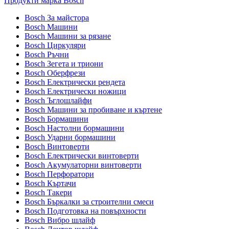
Продукти марка Bosch
Bosch За майстора
Bosch Машини
Bosch Машини за рязане
Bosch Циркуляри
Bosch Ръчни
Bosch Зегета и триони
Bosch Оберфрези
Bosch Електрически рендета
Bosch Електрически ножици
Bosch Ъглошлайфи
Bosch Машини за пробиване и къртене
Bosch Бормашини
Bosch Настолни бормашини
Bosch Ударни бормашини
Bosch Винтоверти
Bosch Електрически винтоверти
Bosch Акумулаторни винтоверти
Bosch Перфоратори
Bosch Къртачи
Bosch Такери
Bosch Бъркалки за строителни смеси
Bosch Подготовка на повърхности
Bosch Вибро шлайф