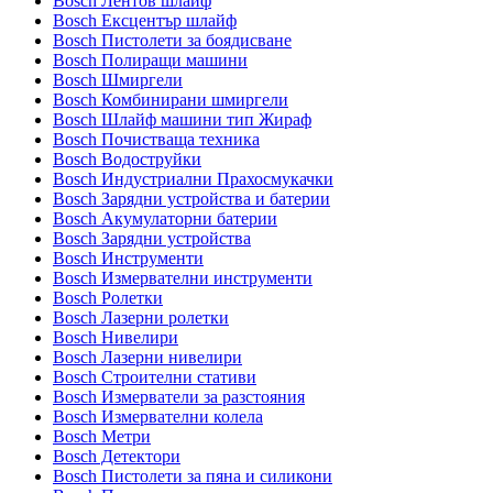
Bosch Лентов шлайф
Bosch Ексцентър шлайф
Bosch Пистолети за боядисване
Bosch Полиращи машини
Bosch Шмиргели
Bosch Комбинирани шмиргели
Bosch Шлайф машини тип Жираф
Bosch Почистваща техника
Bosch Водоструйки
Bosch Индустриални Прахосмукачки
Bosch Зарядни устройства и батерии
Bosch Акумулаторни батерии
Bosch Зарядни устройства
Bosch Инструменти
Bosch Измервателни инструменти
Bosch Ролетки
Bosch Лазерни ролетки
Bosch Нивелири
Bosch Лазерни нивелири
Bosch Строителни стативи
Bosch Измерватели за разстояния
Bosch Измервателни колела
Bosch Метри
Bosch Детектори
Bosch Пистолети за пяна и силикони