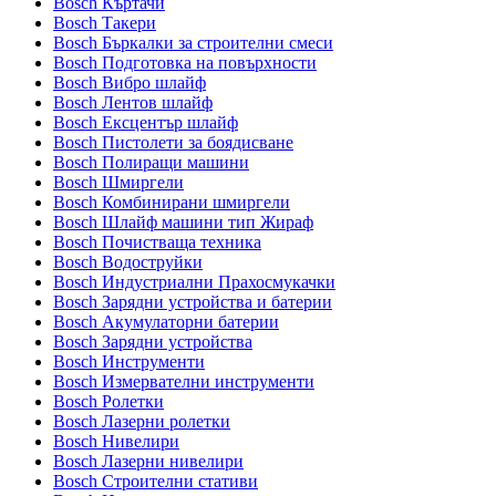
Bosch Къртачи
Bosch Такери
Bosch Бъркалки за строителни смеси
Bosch Подготовка на повърхности
Bosch Вибро шлайф
Bosch Лентов шлайф
Bosch Ексцентър шлайф
Bosch Пистолети за боядисване
Bosch Полиращи машини
Bosch Шмиргели
Bosch Комбинирани шмиргели
Bosch Шлайф машини тип Жираф
Bosch Почистваща техника
Bosch Водоструйки
Bosch Индустриални Прахосмукачки
Bosch Зарядни устройства и батерии
Bosch Акумулаторни батерии
Bosch Зарядни устройства
Bosch Инструменти
Bosch Измервателни инструменти
Bosch Ролетки
Bosch Лазерни ролетки
Bosch Нивелири
Bosch Лазерни нивелири
Bosch Строителни стативи