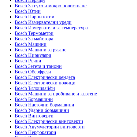
Bosch Перящи
Bosch За сухо и мокро почистване
Bosch Ютии
Bosch Парни ютии
Bosch Измервателни уреди
Bosch Измерватели за температура
Bosch Термометри
Bosch За майстора
Bosch Машини
Bosch Машини за рязане
Bosch Циркуляри
Bosch Ръчни
Bosch Зегета и триони
Bosch Оберфрези
Bosch Електрически рендета
Bosch Електрически ножици
Bosch Ъглошлайфи
Bosch Машини за пробиване и къртене
Bosch Бормашини
Bosch Настолни бормашини
Bosch Ударни бормашини
Bosch Винтоверти
Bosch Електрически винтоверти
Bosch Акумулаторни винтоверти
Bosch Перфоратори