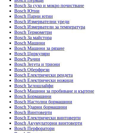
Bosch Перящи
Bosch За сухо и мокро почистване
Bosch Ютии
Bosch Парни ютии
Bosch Измервателни уреди
Bosch Измерватели за температура
Bosch Термометри
Bosch За майстора
Bosch Машини
Bosch Машини за рязане
Bosch Циркуляри
Bosch Ръчни
Bosch Зегета и триони
Bosch Оберфрези
Bosch Електрически рендета
Bosch Електрически ножици
Bosch Ъглошлайфи
Bosch Машини за пробиване и къртене
Bosch Бормашини
Bosch Настолни бормашини
Bosch Ударни бормашини
Bosch Винтоверти
Bosch Електрически винтоверти
Bosch Акумулаторни винтоверти
Bosch Перфоратори