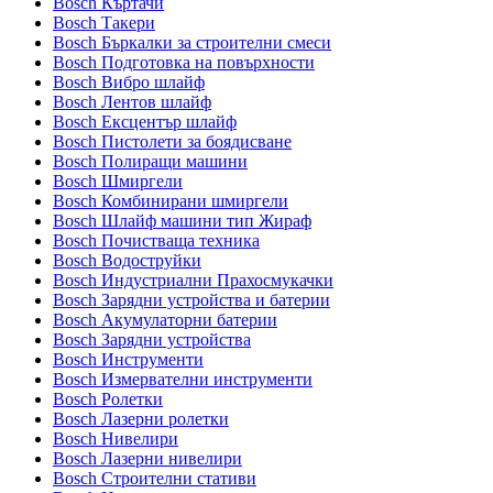
Bosch Къртачи
Bosch Такери
Bosch Бъркалки за строителни смеси
Bosch Подготовка на повърхности
Bosch Вибро шлайф
Bosch Лентов шлайф
Bosch Ексцентър шлайф
Bosch Пистолети за боядисване
Bosch Полиращи машини
Bosch Шмиргели
Bosch Комбинирани шмиргели
Bosch Шлайф машини тип Жираф
Bosch Почистваща техника
Bosch Водоструйки
Bosch Индустриални Прахосмукачки
Bosch Зарядни устройства и батерии
Bosch Акумулаторни батерии
Bosch Зарядни устройства
Bosch Инструменти
Bosch Измервателни инструменти
Bosch Ролетки
Bosch Лазерни ролетки
Bosch Нивелири
Bosch Лазерни нивелири
Bosch Строителни стативи