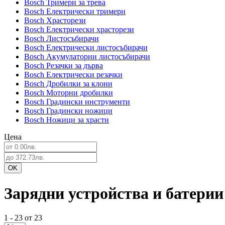
Bosch Тримери за трева
Bosch Електрически тримери
Bosch Храсторези
Bosch Електрически храсторези
Bosch Листосъбирачи
Bosch Електрически листосъбирачи
Bosch Акумулаторни листосъбирачи
Bosch Резачки за дърва
Bosch Електрически резачки
Bosch Дробилки за клони
Bosch Моторни дробилки
Bosch Градински инструменти
Bosch Градински ножици
Bosch Ножици за храсти
Цена
Зарядни устройства и батерии
1 - 23 от 23