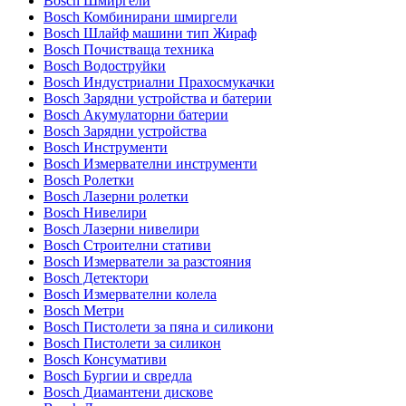
Bosch Шмиргели
Bosch Комбинирани шмиргели
Bosch Шлайф машини тип Жираф
Bosch Почистваща техника
Bosch Водоструйки
Bosch Индустриални Прахосмукачки
Bosch Зарядни устройства и батерии
Bosch Акумулаторни батерии
Bosch Зарядни устройства
Bosch Инструменти
Bosch Измервателни инструменти
Bosch Ролетки
Bosch Лазерни ролетки
Bosch Нивелири
Bosch Лазерни нивелири
Bosch Строителни стативи
Bosch Измерватели за разстояния
Bosch Детектори
Bosch Измервателни колела
Bosch Метри
Bosch Пистолети за пяна и силикони
Bosch Пистолети за силикон
Bosch Консумативи
Bosch Бургии и свредла
Bosch Диамантени дискове