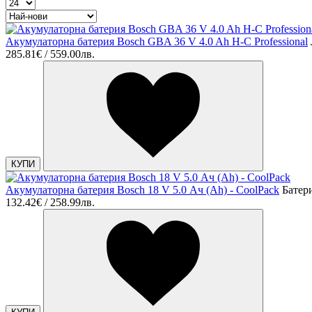
Акумулаторна батерия Bosch GBA 36 V 4.0 Ah H-C Professional
285.81€ / 559.00лв.
КУПИ
Акумулаторна батерия Bosch 18 V 5.0 Ач (Ah) - CoolPack
Батер
132.42€ / 258.99лв.