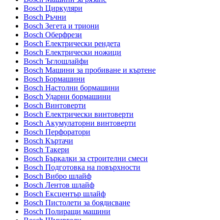
Bosch Циркуляри
Bosch Ръчни
Bosch Зегета и триони
Bosch Оберфрези
Bosch Електрически рендета
Bosch Електрически ножици
Bosch Ъглошлайфи
Bosch Машини за пробиване и къртене
Bosch Бормашини
Bosch Настолни бормашини
Bosch Ударни бормашини
Bosch Винтоверти
Bosch Електрически винтоверти
Bosch Акумулаторни винтоверти
Bosch Перфоратори
Bosch Къртачи
Bosch Такери
Bosch Бъркалки за строителни смеси
Bosch Подготовка на повърхности
Bosch Вибро шлайф
Bosch Лентов шлайф
Bosch Ексцентър шлайф
Bosch Пистолети за боядисване
Bosch Полиращи машини