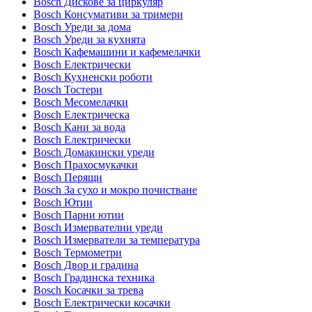
Bosch Дискове за циркуляр
Bosch Консумативи за тримери
Bosch Уреди за дома
Bosch Уреди за кухнята
Bosch Кафемашини и кафемелачки
Bosch Електрически
Bosch Кухненски роботи
Bosch Тостери
Bosch Месомелачки
Bosch Електрическа
Bosch Кани за вода
Bosch Електрически
Bosch Домакински уреди
Bosch Прахосмукачки
Bosch Перящи
Bosch За сухо и мокро почистване
Bosch Ютии
Bosch Парни ютии
Bosch Измервателни уреди
Bosch Измерватели за температура
Bosch Термометри
Bosch Двор и градина
Bosch Градинска техника
Bosch Косачки за трева
Bosch Електрически косачки