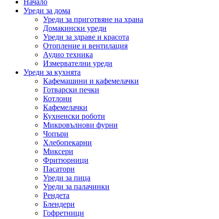
Начало
Уреди за дома
Уреди за приготвяне на храна
Домакински уреди
Уреди за здраве и красота
Отопление и вентилация
Аудио техника
Измервателни уреди
Уреди за кухнята
Кафемашини и кафемелачки
Готварски печки
Котлони
Кафемелачки
Кухненски роботи
Микровълнови фурни
Чопъри
Хлебопекарни
Миксери
Фритюрници
Пасатори
Уреди за пица
Уреди за палачинки
Рендета
Блендери
Гофретници