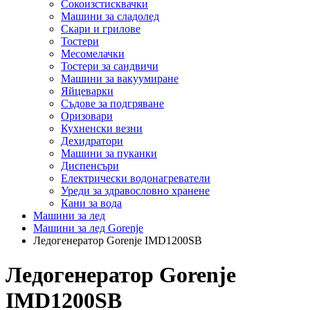
Сокоизстисквачки
Машини за сладолед
Скари и грилове
Тостери
Месомелачки
Тостери за сандвичи
Машини за вакуумиране
Яйцеварки
Съдове за подгряване
Оризовари
Кухненски везни
Дехидратори
Машини за пуканки
Диспенсъри
Електрически водонагреватели
Уреди за здравословно хранене
Кани за вода
Машини за лед
Машини за лед Gorenje
Ледогенератор Gorenje IMD1200SB
Ледогенератор Gorenje
IMD1200SB