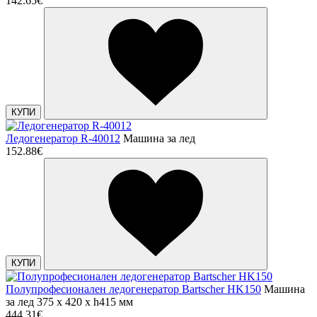
142.65€
КУПИ
Ледогенератор R-40012
Машина за лед
152.88€
КУПИ
Полупрофесионален ледогенератор Bartscher HK150
Машина
за лед 375 х 420 х h415 мм
444.31€