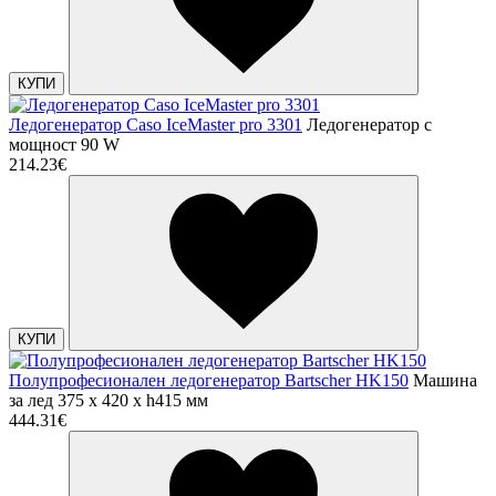
КУПИ
Ледогенератор Caso IceMaster pro 3301
Ледогенератор с
мощност 90 W
214.23€
КУПИ
Полупрофесионален ледогенератор Bartscher HK150
Машина
за лед 375 х 420 х h415 мм
444.31€