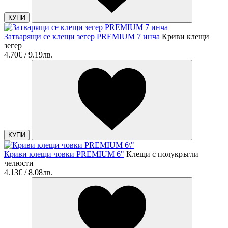
КУПИ
Затварящи се клещи зегер PREMIUM 7 инча
Криви клещи
зегер
4.70€ / 9.19лв.
КУПИ
Криви клещи човки PREMIUM 6"
Клещи с полукръгли
челюсти
4.13€ / 8.08лв.