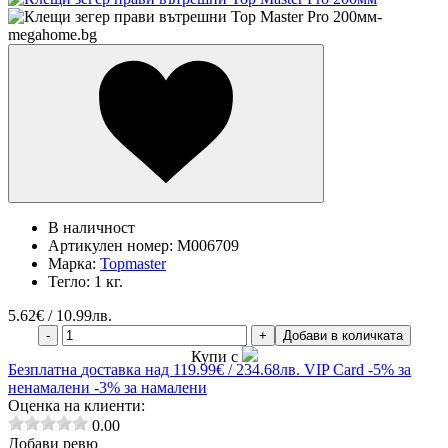
В наличност
Артикулен номер:
M006709
Марка:
Topmaster
Тегло:
1 кг.
5.62
€ / 10.99лв.
-
+
Добави в количката
Купи с
Безплатна
доставка над 119.99€ / 234.68лв.
VIP Card
-5% за
ненамалени
-3% за намалени
Оценка на клиенти:
0.00
Добави ревю