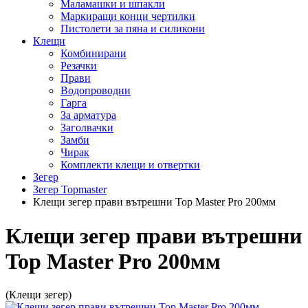
Маламашки и шпакли
Маркиращи конци чертилки
Пистолети за пяна и силикони
Клещи
Комбинирани
Резачки
Прави
Водопроводни
Гарга
За арматура
Заголвачки
Замби
Чирак
Комплекти клещи и отвертки
Зегер
Зегер Topmaster
Клещи зегер прави вътрешни Top Master Pro 200мм
Клещи зегер прави вътрешни
Top Master Pro 200мм
(Клещи зегер)