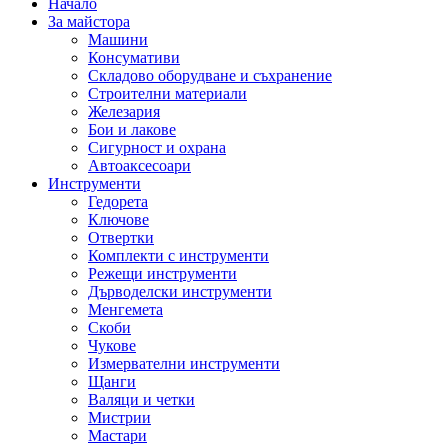
Начало
За майстора
Машини
Консумативи
Складово оборудване и съхранение
Строителни материали
Железария
Бои и лакове
Сигурност и охрана
Автоаксесоари
Инструменти
Гедорета
Ключове
Отвертки
Комплекти с инструменти
Режещи инструменти
Дърводелски инструменти
Менгемета
Скоби
Чукове
Измервателни инструменти
Щанги
Валяци и четки
Мистрии
Мастари