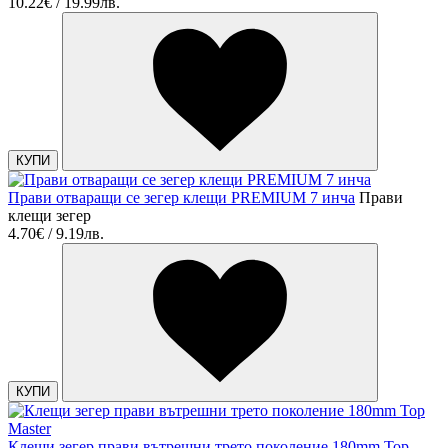
10.22€ / 19.99лв.
КУПИ
Прави отваращи се зегер клещи PREMIUM 7 инча
Прави
клещи зегер
4.70€ / 9.19лв.
КУПИ
Клещи зегер прави вътрешни трето поколение 180mm Top