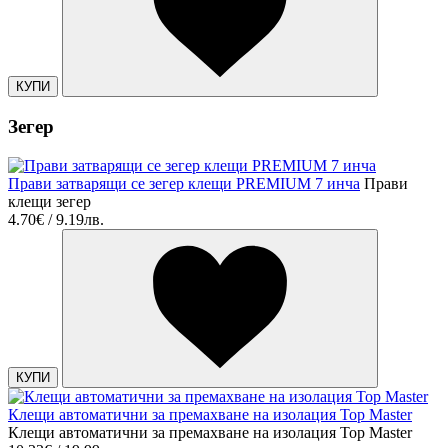
КУПИ
Зегер
Прави затварящи се зегер клещи PREMIUM 7 инча
Прави
клещи зегер
4.70€ / 9.19лв.
КУПИ
Клещи автоматични за премахване на изолация Top Master
Клещи автоматични за премахване на изолация Top Master