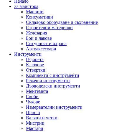
Начало
За майстора
Машини
Консумативи
Складово оборудване и съхранение
Строителни материали
Железария
Бои и лакове
Сигурност и охрана
Автоаксесоари
Инструменти
Гедорета
Ключове
Отвертки
Комплекти с инструменти
Режещи инструменти
Дърводелски инструменти
Менгемета
Скоби
Чукове
Измервателни инструменти
Щанги
Валяци и четки
Мистрии
Мастари