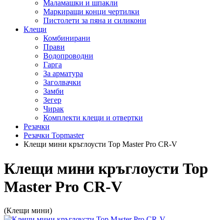
Маламашки и шпакли
Маркиращи конци чертилки
Пистолети за пяна и силикони
Клещи
Комбинирани
Прави
Водопроводни
Гарга
За арматура
Заголвачки
Замби
Зегер
Чирак
Комплекти клещи и отвертки
Резачки
Резачки Topmaster
Клещи мини кръглоусти Top Master Pro CR-V
Клещи мини кръглоусти Top
Master Pro CR-V
(Клещи мини)