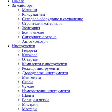
Начало
За майстора
Машини
Консумативи
Складово оборудване и съхранение
Строителни материали
Железария
Бои и лакове
Сигурност и охрана
Автоаксесоари
Инструменти
Гедорета
Ключове
Отвертки
Комплекти с инструменти
Режещи инструменти
Дърводелски инструменти
Менгемета
Скоби
Чукове
Измервателни инструменти
Щанги
Валяци и четки
Мистрии
Мастари