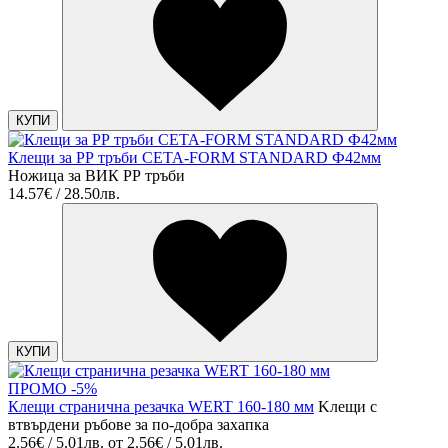
КУПИ
Клещи за РР тръби CЕTA-FORM STANDARD Ф42мм
Ножица за ВИК РР тръби
14.57€ / 28.50лв.
КУПИ
ПРОМО -5%
Клещи странична резачка WERT 160-180 мм
Kлещи с
втвърдени ръбове за по-добра захапка
2.56€ / 5.01лв.
от
2.56€ / 5.01лв.