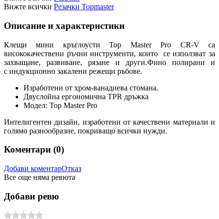
Вижте всички
Резачки Topmaster
Описание и характеристики
Клещи мини кръглоусти Top Master Pro CR-V са
висококачествени ръчни инструменти, които се използват за
захващане, развиване, рязане и други.Фино полирани и
с индукционно закалени режещи ръбове.
Изработени от хром-ванадиева стомана.
Двуслойна ергономична TPR дръжка
Модел: Top Master Pro
Интелигентен дизайн, изработени от качествени материали и
голямо разнообразие, покриващо всички нужди.
Коментари (
0
)
Добави коментар
Отказ
Все още няма ревюта
Добави ревю