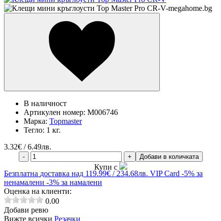
В наличност
Артикулен номер:
M006746
Марка:
Topmaster
Тегло:
1 кг.
3.32
€ / 6.49лв.
-
+
Добави в количката
Купи с
Безплатна
доставка над 119.99€ / 234.68лв.
VIP Card
-5% за
ненамалени
-3% за намалени
Оценка на клиенти:
0.00
Добави ревю
Вижте всички
Резачки