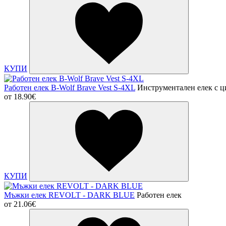
КУПИ
Работен елек B-Wolf Brave Vest S-4XL
Инструментален елек с ц
от
18.90€
КУПИ
Мъжки елек REVOLT - DARK BLUE
Работен елек
от
21.06€