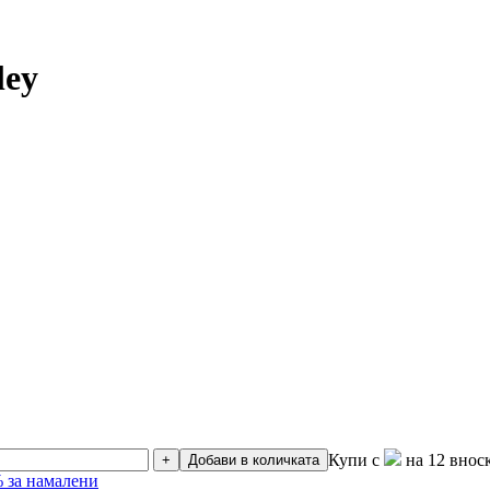
ley
Купи с
на 12 внос
+
Добави в количката
 за намалени