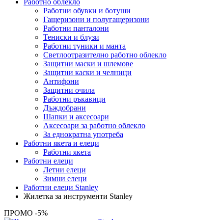
Работно облекло
Работни обувки и ботуши
Гащеризони и полугащеризони
Работни панталони
Тениски и блузи
Работни туники и манта
Светлоотразително работно облекло
Защитни маски и шлемове
Защитни каски и челници
Антифони
Защитни очила
Работни ръкавици
Дъждобрани
Шапки и аксесоари
Аксесоари за работно облекло
За еднократна употреба
Работни якета и елеци
Работни якета
Работни елеци
Летни елеци
Зимни елеци
Работни елеци Stanley
Жилетка за инструменти Stanley
ПРОМО -5%