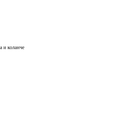
а и коланче