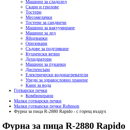
Машини за сладолед
Скари и грилове
Тостери
Месомелачки
Тостери за сандвичи
Машини за вакуумиране
Машини за лед
Яйцеварки
Оризовари
Съдове за подгряване
Кухненски везни
Дехидратори
Машини за пуканки
Диспенсъри
Електрически водонагреватели
Уреди за здравословно хранене
Кани за вода
Готварски печки
Комбинирани
Малки готварски печки
Малки готварски печки Rohnson
Фурна за пица R-2880 Rapido - с горещ въздух
Фурна за пица R-2880 Rapido