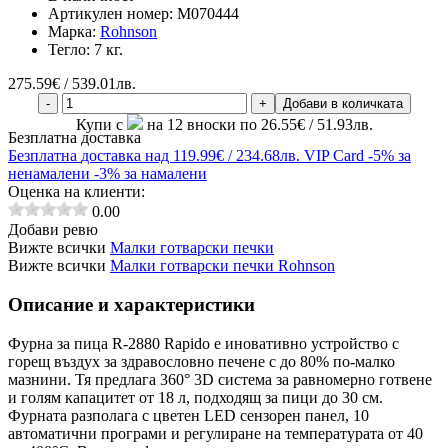
Артикулен номер:
M070444
Марка:
Rohnson
Тегло:
7 кг.
275.59
€ / 539.01лв.
-
+
Добави в количката
Купи с
на 12 вноски по 26.55€ / 51.93лв.
Безплатна доставка
Безплатна
доставка над 119.99€ / 234.68лв.
VIP Card
-5% за
ненамалени
-3% за намалени
Оценка на клиенти:
0.00
Добави ревю
Вижте всички
Малки готварски печки
Вижте всички
Малки готварски печки Rohnson
Описание и характеристики
Фурна за пица R-2880 Rapido е иновативно устройство с
горещ въздух за здравословно печене с до 80% по-малко
мазнини. Тя предлага 360° 3D система за равномерно готвене
и голям капацитет от 18 л, подходящ за пици до 30 см.
Фурната разполага с цветен LED сензорен панел, 10
автоматични програми и регулиране на температурата от 40