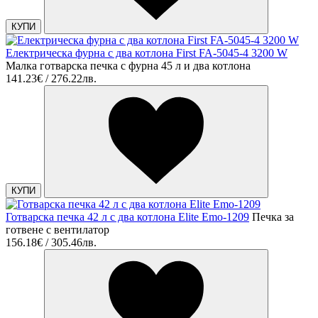
КУПИ
Електрическа фурна с два котлона First FA-5045-4 3200 W
Малка готварска печка с фурна 45 л и два котлона
141.23€ / 276.22лв.
КУПИ
Готварска печка 42 л с два котлона Elite Emo-1209
Печка за
готвене с вентилатор
156.18€ / 305.46лв.