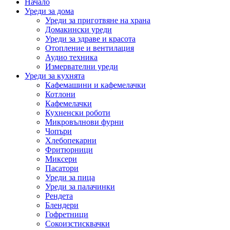
Начало
Уреди за дома
Уреди за приготвяне на храна
Домакински уреди
Уреди за здраве и красота
Отопление и вентилация
Аудио техника
Измервателни уреди
Уреди за кухнята
Кафемашини и кафемелачки
Котлони
Кафемелачки
Кухненски роботи
Микровълнови фурни
Чопъри
Хлебопекарни
Фритюрници
Миксери
Пасатори
Уреди за пица
Уреди за палачинки
Рендета
Блендери
Гофретници
Сокоизстисквачки