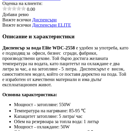
Оценка на клиенти:
0.00
Добави ревю
Вижте всички
Диспенсъри
Вижте всички
Диспенсъри ELITE
Описание и характеристики
Диспенсър за вода Elite WDC-2558
е удобен за употреба, като
е подходящ за
офиси, бизнес
сгради, фабрики,
производствени цехове. Той бързо достига желаната
температура на водата, като
пацитетът на охлаждане е два
литра за час, а на затопляне - 5 литра.
Диспенсърът е
висок,
самостоятелен модел, който се поставя директно на пода. Той
е изработен от качествени материали и има дълъг
експлоатационен живот.
Основна характеристика:
Мощност - затопляне: 550W
Температура на нагряване: 85-95 ℃
Капацитет затопляне: 5 литра/ час
Обем на резервоара за топла вода: 1 литър
Мощност - охлаждане: 50W