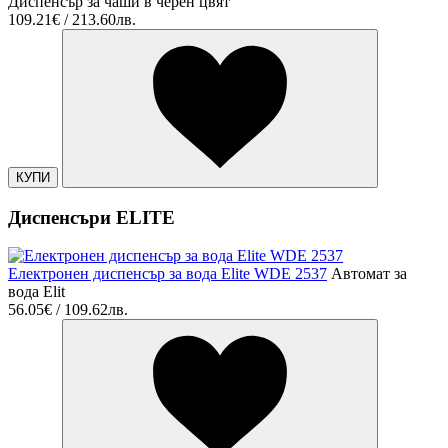
Диспенсър за чаши в черен цвят
109.21€ / 213.60лв.
КУПИ
Диспенсъри ELITE
Електронен диспенсър за вода Elite WDE 2537
Автомат за
вода Elit
56.05€ / 109.62лв.