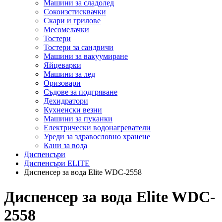
Машини за сладолед
Сокоизстисквачки
Скари и грилове
Месомелачки
Тостери
Тостери за сандвичи
Машини за вакуумиране
Яйцеварки
Машини за лед
Оризовари
Съдове за подгряване
Дехидратори
Кухненски везни
Машини за пуканки
Електрически водонагреватели
Уреди за здравословно хранене
Кани за вода
Диспенсъри
Диспенсъри ELITE
Диспенсер за вода Elite WDC-2558
Диспенсер за вода Elite WDC-
2558