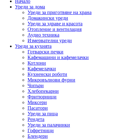
Начало
Уреди за дома
Уреди за приготвяне на храна
Домакински уреди
Уреди за здраве и красота
Отопление и вентилация
Аудио техника
Измервателни уреди
Уреди за кухнята
Готварски печки
Кафемашини и кафемелачки
Котлони
Кафемелачки
Кухненски роботи
Микровълнови фурни
Чопъри
Хлебопекарни
Фритюрници
Миксери
Пасатори
Уреди за пица
Рендета
Уреди за палачинки
Гофретници
Блендери