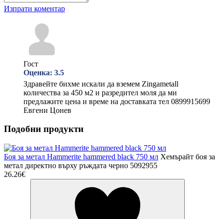
Изпрати коментар
Гост
Оценка:
3.5
Здравейте бихме искали да вземем Zingametall
количества за 450 м2 и разредител моля да ми
предлажите цена и време на доставката тел 0899915699
Евгени Цонев
Подобни продукти
Боя за метал Hammerite hammered black 750 мл
Хемърайт боя за
метал директно върху ръждата черно 5092955
26.26€