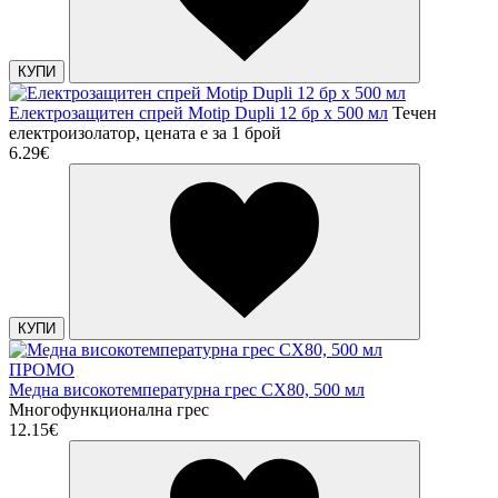
КУПИ
Електрозащитен спрей Motip Dupli 12 бр х 500 мл
Течен
електроизолатор, цената е за 1 брой
6.29€
КУПИ
ПРОМО
Медна високотемпературна грес CX80, 500 мл
Многофункционална грес
12.15€