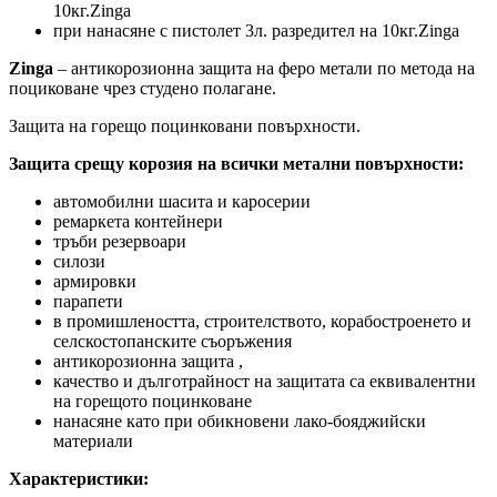
10кг.Zinga
при нанасяне с пистолет 3л. разредител на 10кг.Zinga
Zinga
– антикорозионна защита на феро метали по метода на
поциковане чрез студено полагане.
Защита на горещо поцинковани повърхности.
Защита срещу корозия на всички метални повърхности:
автомобилни шасита и каросерии
ремаркета контейнери
тръби резервоари
силози
армировки
парапети
в промишлеността, строителството, корабостроенето и
селскостопанските съоръжения
антикорозионна защита ,
качество и дълготрайност на защитата са еквивалентни
на горещото поцинковане
нанасяне като при обикновени лако-бояджийски
материали
Характеристики: