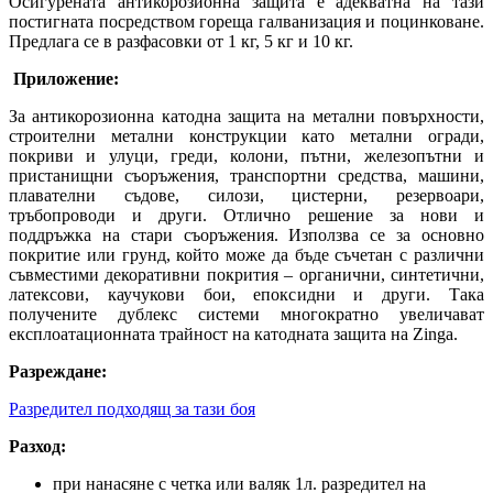
Осигурената антикорозионна защита е адекватна на тази
постигната посредством гореща галванизация и поцинковане.
Предлага се в разфасовки от 1 кг, 5 кг и 10 кг.
Приложение:
За антикорозионна катодна защита на метални повърхности,
строителни метални конструкции като метални огради,
покриви и улуци, греди, колони, пътни, железопътни и
пристанищни съоръжения, транспортни средства, машини,
плавателни съдове, силози, цистерни, резервоари,
тръбопроводи и други. Отлично решение за нови и
поддръжка на стари съоръжения. Използва се за основно
покритие или грунд, който може да бъде съчетан с различни
съвместими декоративни покрития – органични, синтетични,
латексови, каучукови бои, епоксидни и други. Така
получените дублекс системи многократно увеличават
експлоатационната трайност на катодната защита на Zinga.
Разреждане:
Разредител подходящ за тази боя
Разход:
при нанасяне с четка или валяк 1л. разредител на