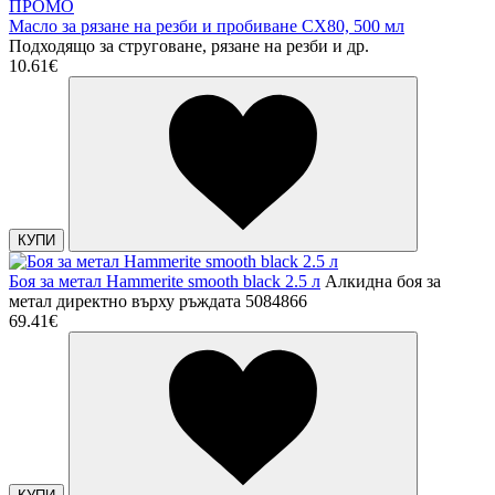
ПРОМО
Масло за рязане на резби и пробиване CX80, 500 мл
Подходящо за струговане, рязане на резби и др.
10.61€
КУПИ
Боя за метал Hammerite smooth black 2.5 л
Алкидна боя за
метал директно върху ръждата 5084866
69.41€