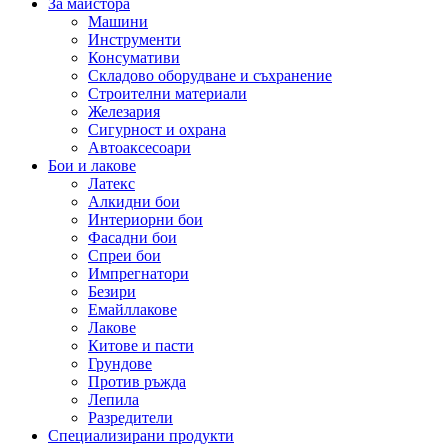
За майстора
Машини
Инструменти
Консумативи
Складово оборудване и съхранение
Строителни материали
Железария
Сигурност и охрана
Автоаксесоари
Бои и лакове
Латекс
Алкидни бои
Интериорни бои
Фасадни бои
Спреи бои
Импрегнатори
Безири
Емайллакове
Лакове
Китове и пасти
Грундове
Против ръжда
Лепила
Разредители
Специализирани продукти