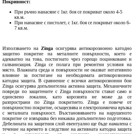
Покривност:
При ръчно нанасяне с 1кг. боя се покриват около 4-5
кв.м.
При нанасяне с пистолет, с 1кг. боя се покриват около 6-
7 кв.м.
Използването на
Zinga
осигурява антикорозионно катодно
защитно покритие на металните повърхности, което е
адекватно на това, постигнато чрез горещо поцинковане и
галванизация. Zinga се полага при ремонтни условия на
място. Влажната среда и повърхности не оказват негативнпо
влияние за постигане на необходимата антикорозионна
катодна защита. В сравнение с всички антикорозионни бои
Zinga осигурява допълнителна активна защита. Механичните
повреди по защитените с Zinga повърхности стават само и
единсвено локални, като корозията не може да се
разпространи по Zinga покритието. Zinga е повече от
повърхностно покритие, осъщесвява и електрохимична връзка
с металната повърхност. Възстановяването на нарушеното
покритие се извършва без никаква допълнително подготовка.
Дебелината на защитния слой евентуално ще бъде намалена с
течение на времето в следствие на активната катодна защита