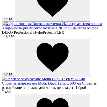
КУПИ
Хидроизолация Високоеластична 2К на циментова основа
DEKO Professional HydroProtect FLEX
116.65€
КУПИ
Спрей за замразяване Motip Dupli 12 бр х 500 мл
Спрей за
разхлабване на ръждясали части, цената е за 1 брой
7.46€