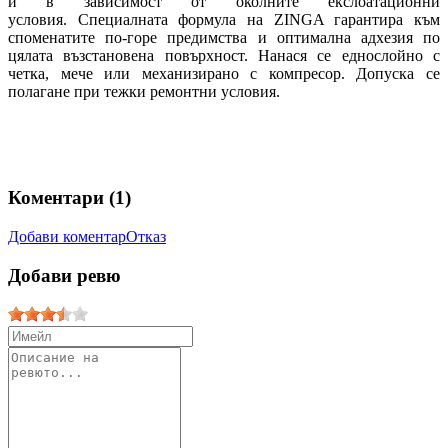
и в зависимост от околните екслоатационни
условия. Специалната формула на ZINGA гарантира към
споменатите по-горе предимства и оптимална адхезия по
цялата възстановена повърхност. Нанася се еднослойно с
четка, мече или механизирано с компресор. Допуска се
полагане при тежки ремонтни условия.
Коментари (
1
)
Добави коментар
Отказ
Добави ревю