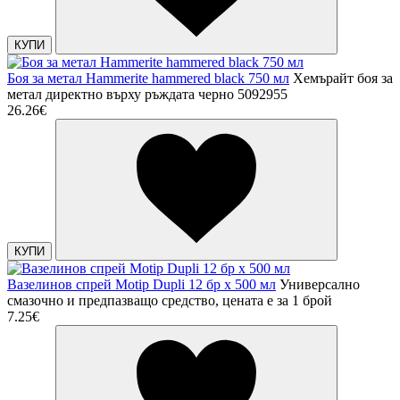
КУПИ
Боя за метал Hammerite hammered black 750 мл
Хемърайт боя за
метал директно върху ръждата черно 5092955
26.26€
КУПИ
Вазелинов спрей Motip Dupli 12 бр х 500 мл
Универсално
смазочно и предпазващо средство, цената е за 1 брой
7.25€