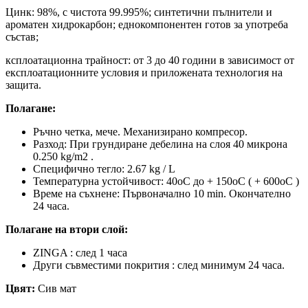
Цинк: 98%, с чистота 99.995%; синтетични пълнители и
ароматен хидрокарбон; еднокомпонентен готов за употреба
състав;
ксплоатационна трайност: от 3 до 40 години в зависимост от
експлоатационните условия и приложената технология на
защита.
Полагане:
Ръчно четка, мече. Механизирано компресор.
Разход: При грундиране дебелина на слоя 40 микрона
0.250 kg/m2 .
Специфично тегло: 2.67 kg / L
Температурна устойчивост: 40oС до + 150oС ( + 600оС )
Време на съхнене: Първоначално 10 min. Окончателно
24 часа.
Полагане на втори слой:
ZINGA : след 1 часа
Други съвместими покрития : след минимум 24 часа.
Цвят:
Сив мат