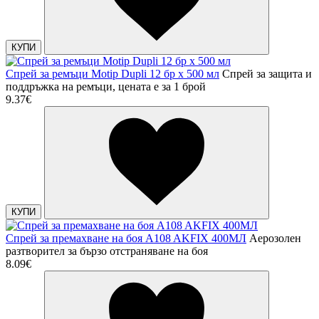
КУПИ
Спрей за ремъци Motip Dupli 12 бр х 500 мл
Спрей за защита и
поддръжка на ремъци, цената е за 1 брой
9.37€
КУПИ
Спрей за премахване на боя A108 AKFIX 400МЛ
Аерозолен
разтворител за бързо отстраняване на боя
8.09€