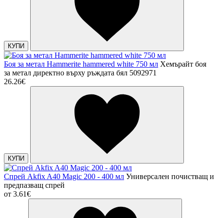
КУПИ
Боя за метал Hammerite hammered white 750 мл
Хемърайт боя
за метал директно върху ръждата бял 5092971
26.26€
КУПИ
Спрей Akfix A40 Magic 200 - 400 мл
Универсален почистващ и
предпазващ спрей
от
3.61€