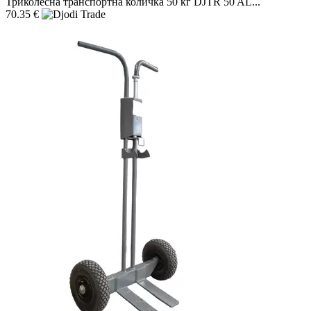
Триколесна транспортна количка 50 кг DJTR 50 AL...
70.35 €