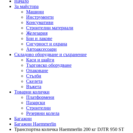
Начало
За майстора
Машини
Инструменти
Консумативи
Строителни материали
Железария
Бои и лакове
Сигурност и охрана
Автоаксесоари
Складово оборудване и съхранение
Каси и щайги
Търговско оборудване
Опаковане
Стълби
Скелета
Въжета
Товарни колички
Платформени
Пазарски
Строителни
Резервни колела
Багажни
Багажни Haemmerlin
Транспортна количка Haemmerlin 200 кг DJTR 950 ST