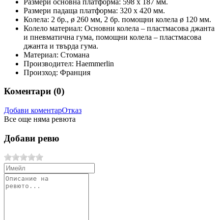
Размери основна платформа:
598 х 187 мм.
Размери падаща платформа:
320 х 420 мм.
Колела:
2 бр., ø 260 мм, 2 бр. помощни колела ø 120 мм.
Колело материал:
Основни колела – пластмасова джанта
и пневматична гума, помощни колела – пластмасова
джанта и твърда гума.
Материал:
Стомана
Производител:
Haemmerlin
Произход:
Франция
Коментари (
0
)
Добави коментар
Отказ
Все още няма ревюта
Добави ревю