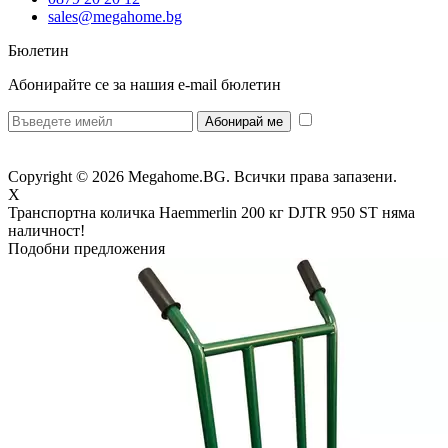
sales@megahome.bg
Бюлетин
Абонирайте се за нашия e-mail бюлетин
* Желая да
получавам бюлетин и се съгласявам предоставените от мен данни да се
обработват за целите на изпращане на бюлетин.
Copyright © 2026 Megahome.BG. Всички права запазени.
X
Транспортна количка Haemmerlin 200 кг DJTR 950 ST
няма
наличност!
Подобни предложения