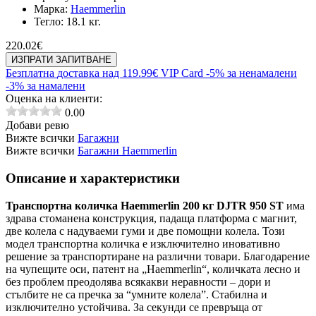
Марка:
Haemmerlin
Тегло:
18.1 кг.
220.02
€
ИЗПРАТИ ЗАПИТВАНЕ
Безплатна
доставка над 119.99€
VIP Card
-5% за ненамалени
-3% за намалени
Оценка на клиенти:
0.00
Добави ревю
Вижте всички
Багажни
Вижте всички
Багажни Haemmerlin
Описание и характеристики
Транспортна количка Haemmerlin 200 кг DJTR 950 ST
има
здрава стоманена конструкция, падаща платформа с магнит,
две колела с надуваеми гуми и две помощни колела. Този
модел транспортна количка е изключително иновативно
решение за транспортиране на различни товари. Благодарение
на чупещите оси, патент на „Haemmerlin“, количката лесно и
без проблем преодолява всякакви неравности – дори и
стълбите не са пречка за “умните колела”. Стабилна и
изключително устойчива. За секунди се превръща от