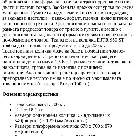
обикновена в платформена количка за транспортиране на по-
дълги и големи товари. Заоблената дръжка осигурява по-лесна
маневреност. Гумите са надуваеми и това я прави подходяща
за всякакви настилки – паваж, асфалт, плочки, включително и
за неравни повърхности. Допълнителни планки в основата на
рамката предпазват товара от триене в гумите, а заедно с
допълнителната падаща платформа осигуряват повече площ за
по-обемистите товари. Транспортна количка DJTR 950 ST
трябва да се ползва за предмети с тегло до 200 кг.
Транспортната количка може да бъде в помощ при товаро-
разтоварна дейност. Препоръчително е всяка гума да е
напомпана до максимум 1,5 bar. При максимално натоварване
на количката, трябва да се използва с повишено
внимание. Ако постоянно транспортирате тежки товари,
препоръчваме теглото им да е по-ниско от максималната
товароносимост (натоварвайте до 150 кг.).
Основни характеристики:
Товароносимост:
200 кг.
Тегло:
18.1
кг.
Размери обикновена количка:
670(дължина) х
540(ширина) х 1270 мм (височина).
Размери платформена количка:
670 х 700 х 870
мм(височина).