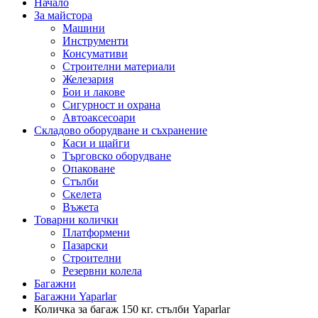
Начало
За майстора
Машини
Инструменти
Консумативи
Строителни материали
Железария
Бои и лакове
Сигурност и охрана
Автоаксесоари
Складово оборудване и съхранение
Каси и щайги
Търговско оборудване
Опаковане
Стълби
Скелета
Въжета
Товарни колички
Платформени
Пазарски
Строителни
Резервни колела
Багажни
Багажни Yaparlar
Количка за багаж 150 кг. стълби Yaparlar