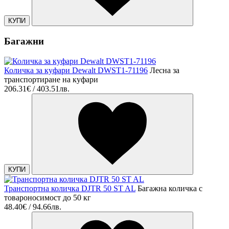
КУПИ
Багажни
Количка за куфари Dewalt DWST1-71196
Лесна за
транспортиране на куфари
206.31€ / 403.51лв.
КУПИ
Транспортна количка DJTR 50 ST AL
Багажна количка с
товароносимост до 50 кг
48.40€ / 94.66лв.