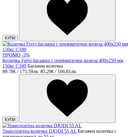
КУПИ
ПРОМО -5%
Количка Fervi багажна с пневматични колела 400х250 мм
150кг C189
Багажна количка
89.78€ / 175.59лв.
85.29€ / 166.81лв.
КУПИ
Транспортна количка DJODI 55 AL
Багажна количка с
товароносимост до 55 кг