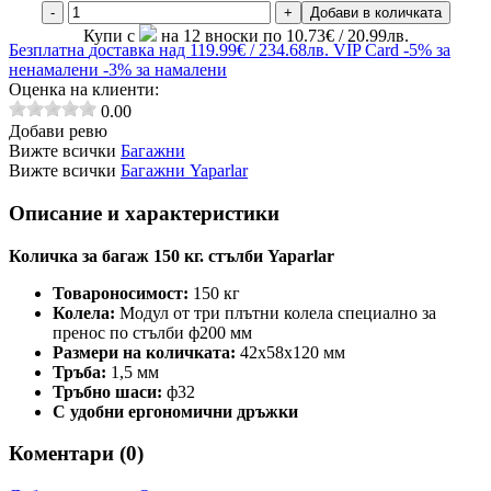
-
+
Добави в количката
Купи с
на 12 вноски по 10.73€ / 20.99лв.
Безплатна
доставка над 119.99€ / 234.68лв.
VIP Card
-5% за
ненамалени
-3% за намалени
Оценка на клиенти:
0.00
Добави ревю
Вижте всички
Багажни
Вижте всички
Багажни Yaparlar
Описание и характеристики
Количка за багаж 150 кг. стълби Yaparlar
Товароносимост:
150 кг
Колела:
Модул от три плътни колела специално за
пренос по стълби ф200 мм
Размери на количката:
42x58x120 мм
Тръба:
1,5 мм
Тръбно шаси:
ф32
С удобни ергономични дръжки
Коментари (
0
)