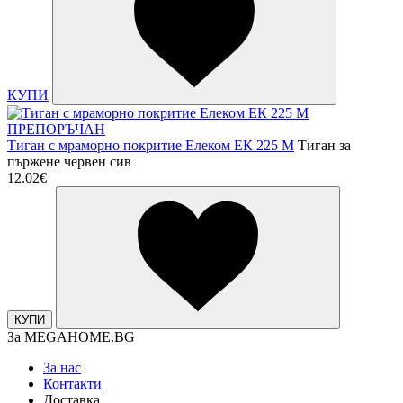
КУПИ
ПРЕПОРЪЧАН
Тиган с мраморно покритие Елеком ЕК 225 M
Тиган за
пържене червен сив
12.02€
КУПИ
За MEGAHOME.BG
За нас
Контакти
Доставка