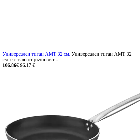
Универсален тиган AMT 32 см.
Универсален тиган AMT 32
см е с тяло от ръчно лят...
106.86
€
96.17 €