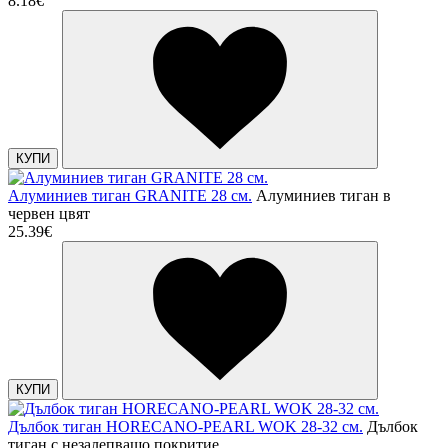
8.18€
КУПИ
Алуминиев тиган GRANITE 28 cм.
Алуминиев тиган в
червен цвят
25.39€
КУПИ
Дълбок тиган HORECANO-PEARL WOK 28-32 см.
Дълбок
тиган с незалепващо покритие