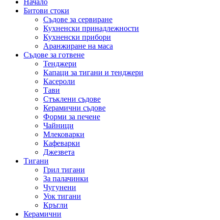
Начало
Битови стоки
Съдове за сервиране
Кухненски принадлежности
Кухненски прибори
Аранжиране на маса
Съдове за готвене
Тенджери
Капаци за тигани и тенджери
Касероли
Тави
Стъклени съдове
Керамични съдове
Форми за печене
Чайници
Млековарки
Кафеварки
Джезвета
Тигани
Грил тигани
За палачинки
Чугунени
Уок тигани
Кръгли
Керамични