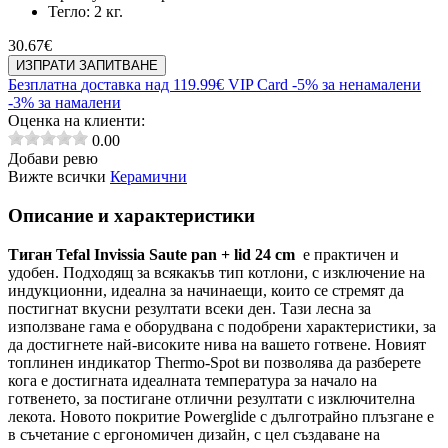
Тегло:
2 кг.
30.67
€
ИЗПРАТИ ЗАПИТВАНЕ
Безплатна
доставка над 119.99€
VIP Card
-5% за ненамалени
-3% за намалени
Оценка на клиенти:
0.00
Добави ревю
Вижте всички
Керамични
Описание и характеристики
Тиган Tefal Invissia Saute pan + lid 24 cm
е практичен и
удобен. Подходящ за всякакъв тип котлони, с изключение на
индукционни, идеална за начинаещи, които се стремят да
постигнат вкусни резултати всеки ден. Тази лесна за
използване гама е оборудвана с подобрени характеристики, за
да достигнете най-високите нива на вашето готвене. Новият
топлинен индикатор Thermo-Spot ви позволява да разберете
кога е достигната идеалната температура за начало на
готвенето, за постигане отлични резултати с изключителна
лекота. Новото покритие Powerglide с дълготрайно плъзгане е
в съчетание с ергономичен дизайн, с цел създаване на