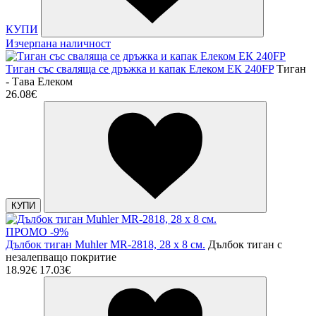
КУПИ
Изчерпана наличност
Тиган със сваляща се дръжка и капак Елеком ЕК 240FP
Тиган
- Тава Елеком
26.08€
КУПИ
ПРОМО -9%
Дълбок тиган Muhler MR-2818, 28 x 8 cм.
Дълбок тиган с
незалепващо покритие
18.92€
17.03€