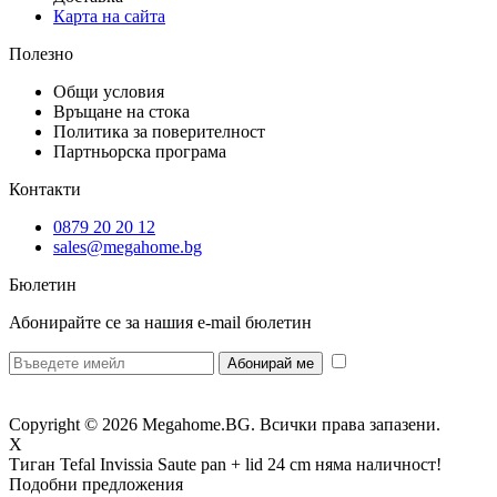
Карта на сайта
Полезно
Общи условия
Връщане на стока
Политика за поверителност
Партньорска програма
Контакти
0879 20 20 12
sales@megahome.bg
Бюлетин
Абонирайте се за нашия e-mail бюлетин
* Желая да
получавам бюлетин и се съгласявам предоставените от мен данни да се
обработват за целите на изпращане на бюлетин.
Copyright © 2026 Megahome.BG. Всички права запазени.
X
Тиган Tefal Invissia Saute pan + lid 24 cm
няма наличност!
Подобни предложения