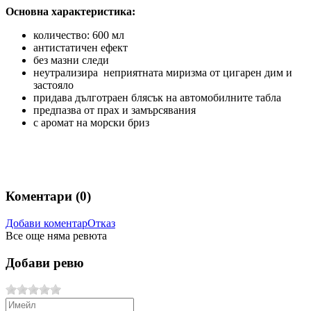
Основна характеристика:
количество: 600 мл
антистатичен ефект
без мазни следи
неутрализира
неприятната миризма от цигарен дим и
застояло
придава дълготраен блясък на автомобилните табла
предпазва от прах и замърсявания
с аромат на морски бриз
Коментари (
0
)
Добави коментар
Отказ
Все още няма ревюта
Добави ревю