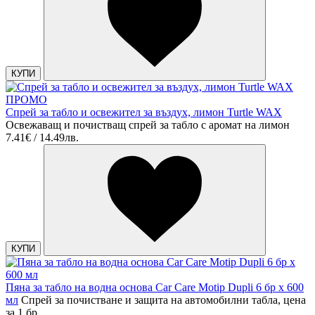
КУПИ
ПРОМО
Спрей за табло и освежител за въздух, лимон Turtle WAX
Освежаващ и почистващ спрей за табло с аромат на лимон
7.41€ / 14.49лв.
КУПИ
Пяна за табло на водна основа Car Care Motip Dupli 6 бр х 600
мл
Спрей за почистване и защита на автомобилни табла, цена
за 1 бр