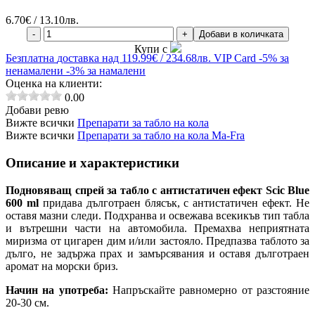
6.70
€ / 13.10лв.
-
+
Добави в количката
Купи с
Безплатна
доставка над 119.99€ / 234.68лв.
VIP Card
-5% за
ненамалени
-3% за намалени
Оценка на клиенти:
0.00
Добави ревю
Вижте всички
Препарати за табло на кола
Вижте всички
Препарати за табло на кола Ma-Fra
Описание и характеристики
Подновяващ спрей за табло с антистатичен ефект Scic Blue
600 ml
придава дълготраен блясък, с антистатичен ефект.
Не
оставя мазни следи.
Подхранва и освежава всекикъв тип табла
и вътрешни части на автомобила.
Премахва неприятната
миризма от цигарен дим и/или застояло.
Предпазва таблото за
дълго, не задържа прах и замърсявания и оставя дълготраен
аромат на морски бриз.
Начин на употреба:
Напръскайте равномерно от разстояние
20-30 см.