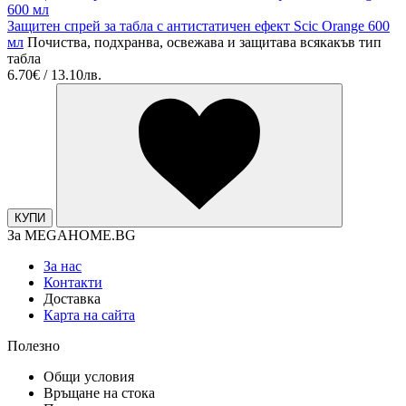
Защитен спрей за табла с антистатичен ефект Scic Orange 600
мл
Почиства, подхранва, освежава и защитава всякакъв тип
табла
6.70€ / 13.10лв.
КУПИ
За MEGAHOME.BG
За нас
Контакти
Доставка
Карта на сайта
Полезно
Общи условия
Връщане на стока