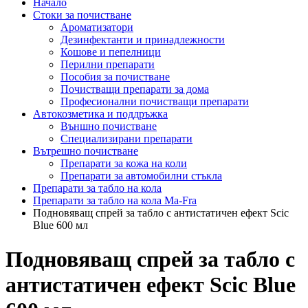
Начало
Стоки за почистване
Ароматизатори
Дезинфектанти и принадлежности
Кошове и пепелници
Перилни препарати
Пособия за почистване
Почистващи препарати за дома
Професионални почистващи препарати
Автокозметика и поддръжка
Външно почистване
Специализирани препарати
Вътрешно почистване
Препарати за кожа на коли
Препарати за автомобилни стъкла
Препарати за табло на кола
Препарати за табло на кола Ma-Fra
Подновяващ спрей за табло с антистатичен ефект Scic
Blue 600 мл
Подновяващ спрей за табло с
антистатичен ефект Scic Blue