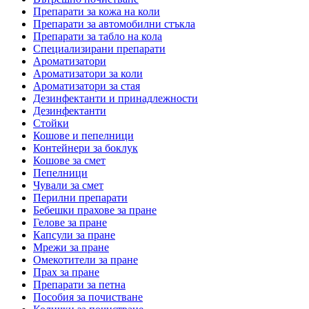
Препарати за кожа на коли
Препарати за автомобилни стъкла
Препарати за табло на кола
Специализирани препарати
Ароматизатори
Ароматизатори за коли
Ароматизатори за стая
Дезинфектанти и принадлежности
Дезинфектанти
Стойки
Кошове и пепелници
Контейнери за боклук
Кошове за смет
Пепелници
Чували за смет
Перилни препарати
Бебешки прахове за пране
Гелове за пране
Капсули за пране
Мрежи за пране
Омекотители за пране
Прах за пране
Препарати за петна
Пособия за почистване