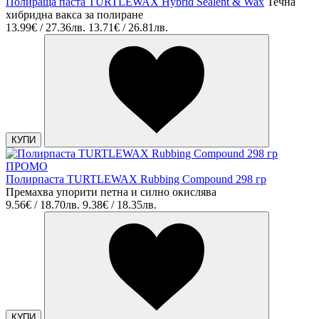
Полираща паста TURTLEWAX Hybrid Sealent & Wax
Течна
хибридна вакса за полиране
13.99€ / 27.36лв.
13.71€ / 26.81лв.
КУПИ
ПРОМО
Полирпаста TURTLEWAX Rubbing Compound 298 гр
Премахва упорити петна и силно окислява
9.56€ / 18.70лв.
9.38€ / 18.35лв.
КУПИ