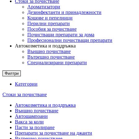
Стоки за почистване
Ароматизатори
Дезинфектанти и принадлежности
Кошове и пепелници
Перилни препарати
Пособия за почистване
Почистващи препарати за дома
Професионални почистващи препарати
Автокозметика и поддръжка
Външно почистване
Вътрешно почистване
Специализирани препарати
Филтри
Категории
Стоки за почистване
Автокозметика и поддръжка
Външно почистване
Автошампоани
Вакса за коли
Пасти за полиране
Препарати за почистване на джанти
Вътрешно почистване