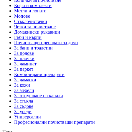
Колички за почистване
Кофи и комплекти
Метли и лопати
Мопове
Стъклочистачки
Четки за почистване
Домакински ръкавици
Гъби и кърпи
Почистващи препарати за дома
За бани и тоалетни
За подове
За плочки
За ламинат
За паркет
Комбинирани препарати
За дамаски
За кожи
За мебели
За отпушване на канали
За стъкла
За съдове
За уреди
Универсални
Професионални почистващи препарати