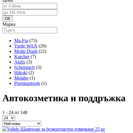
Цена
Марка
Ma-Fra
(73)
Turtle WAX
(29)
Motip Dupli
(22)
Karcher
(7)
Akfix
(3)
Scheppach
(3)
Hikoki
(2)
Metabo
(1)
Premiumtools
(1)
Автокозметика и поддръжка
1 - 24 от 148