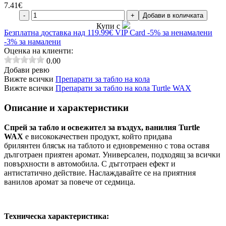
7.41
€
-
+
Добави в количката
Купи с
Безплатна
доставка над 119.99€
VIP Card
-5% за ненамалени
-3% за намалени
Оценка на клиенти:
0.00
Добави ревю
Вижте всички
Препарати за табло на кола
Вижте всички
Препарати за табло на кола Turtle WAX
Описание и характеристики
Спрей за табло и освежител за въздух,
ванилия
Turtle
WAX
е висококачествен продукт, който придава
брилянтен блясък на таблото и едновременно с това оставя
дълготраен приятен аромат. Универсален, подходящ за всички
повърхности в автомобила. С дъгготраен ефект и
антистатично действие. Наслаждавайте се на приятния
ванилов аромат за повече от седмица.
Техническа характеристика: