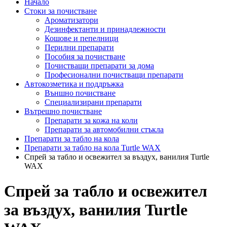
Начало
Стоки за почистване
Ароматизатори
Дезинфектанти и принадлежности
Кошове и пепелници
Перилни препарати
Пособия за почистване
Почистващи препарати за дома
Професионални почистващи препарати
Автокозметика и поддръжка
Външно почистване
Специализирани препарати
Вътрешно почистване
Препарати за кожа на коли
Препарати за автомобилни стъкла
Препарати за табло на кола
Препарати за табло на кола Turtle WAX
Спрей за табло и освежител за въздух, ванилия Turtle
WAX
Спрей за табло и освежител
за въздух, ванилия Turtle