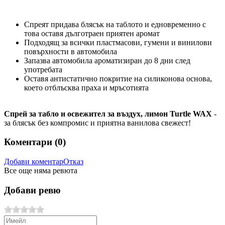
Спреят придава блясък на таблото и едновременно с
това оставя дълготраен приятен аромат
Подходящ за всички пластмасови, гумени и винилови
повърхности в автомобила
Запазва автомобила ароматизиран до 8 дни след
употребата
Оставя антистатично покритие на силиконова основа,
което отблъсква праха и мръсотията
Спрей за табло и освежител за въздух,
лимон
Turtle WAX
-
за блясък без компромис и приятна ванилова свежест!
Коментари (
0
)
Добави коментар
Отказ
Все още няма ревюта
Добави ревю