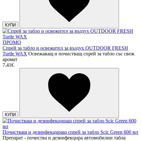
КУПИ
ПРОМО
Спрей за табло и освежител за въздух OUTDOOR FRESH
Turtle WAX
Освежаващ и почистващ спрей за табло със свеж
аромат
7.41€
КУПИ
Почистващ и дезинфекциращ спрей за табло Scic Green 600 мл
Препарат - почиства и дезинфекцира автомобилни табла