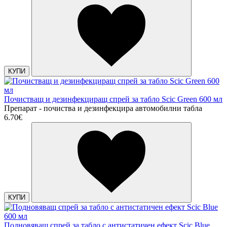
КУПИ
Почистващ и дезинфекциращ спрей за табло Scic Green 600 мл
Препарат - почиства и дезинфекцира автомобилни табла
6.70€
КУПИ
Подновяващ спрей за табло с антистатичен ефект Scic Blue