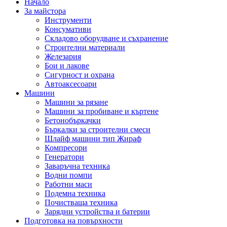
Начало
За майстора
Инструменти
Консумативи
Складово оборудване и съхранение
Строителни материали
Железария
Бои и лакове
Сигурност и охрана
Автоаксесоари
Машини
Машини за рязане
Машини за пробиване и къртене
Бетонобъркачки
Бъркалки за строителни смеси
Шлайф машини тип Жираф
Компресори
Генератори
Заваръчна техника
Водни помпи
Работни маси
Подемна техника
Почистваща техника
Зарядни устройства и батерии
Подготовка на повърхности