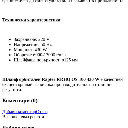
ергономичен дизайн за удобство и гъвкавост в приложенията.
Техническа характеристика
:
Захранване: 220 V
Напрежение: 50 Hz
Мощност: 430 W
Обороти: 6000-13000 r/min
Шлайфаща повърхност: ø125 мм
Шлайф орбитален Rapter RRHQ OS-100 430 W
е качествен
ексцентършлайф с висока производителност и отлични
резултати.
Коментари (
0
)
Добави коментар
Отказ
Все още няма ревюта
Добави ревю