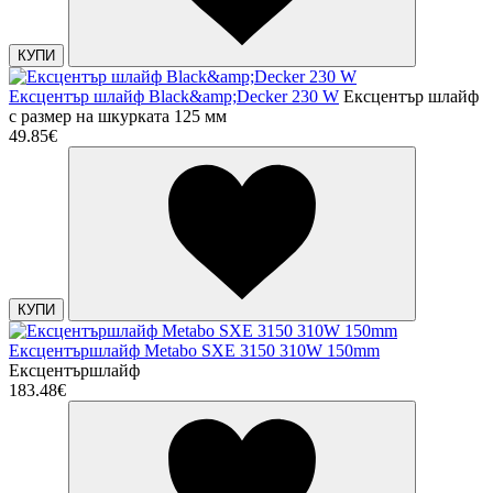
КУПИ
Ексцентър шлайф Black&amp;Decker 230 W
Ексцентър шлайф
с размер на шкурката 125 мм
49.85€
КУПИ
Ексцентършлайф Metabo SXE 3150 310W 150mm
Ексцентършлайф
183.48€