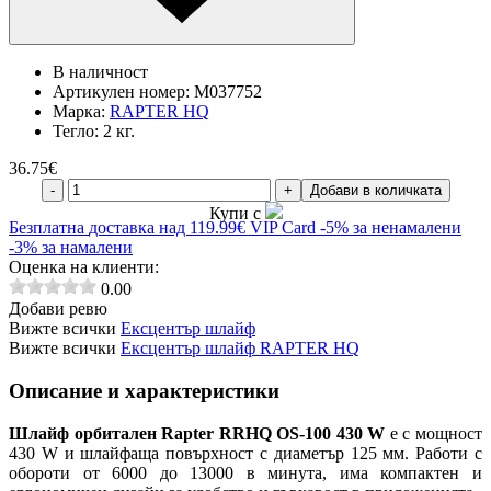
В наличност
Артикулен номер:
M037752
Марка:
RAPTER HQ
Тегло:
2 кг.
36.75
€
-
+
Добави в количката
Купи с
Безплатна
доставка над 119.99€
VIP Card
-5% за ненамалени
-3% за намалени
Оценка на клиенти:
0.00
Добави ревю
Вижте всички
Ексцентър шлайф
Вижте всички
Ексцентър шлайф RAPTER HQ
Описание и характеристики
Шлайф орбитален Rapter RRHQ OS-100 430 W
е с мощност
430 W и шлайфаща повърхност с диаметър 125 мм. Работи с
обороти от 6000 до 13000 в минута, има компактен и