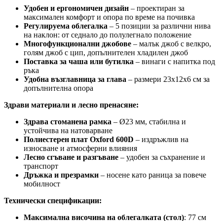
Удобен и ергономичен дизайн
– проектиран за
максимален комфорт и опора по време на почивка
Регулируема облегалка
– 5 позиции за различни нива
на наклон: от седнало до полулегнало положение
Многофункционални джобове
– малък джоб с велкро,
голям джоб с цип, допълнителен хладилен джоб
Поставка за чаша или бутилка
– винаги с напитка под
ръка
Удобна възглавница за глава
– размери 23х12х6 см за
допълнителна опора
Здрави материали и лесно пренасяне:
Здрава стоманена рамка
– Ø23 мм, стабилна и
устойчива на натоварване
Полиестерен плат Oxford 600D
– издръжлив на
износване и атмосферни влияния
Лесно сгъване и разгъване
– удобен за съхранение и
транспорт
Дръжка и презрамки
– носене като раница за повече
мобилност
Технически спецификации:
Максимална височина на облегалката (стол)
: 77 см