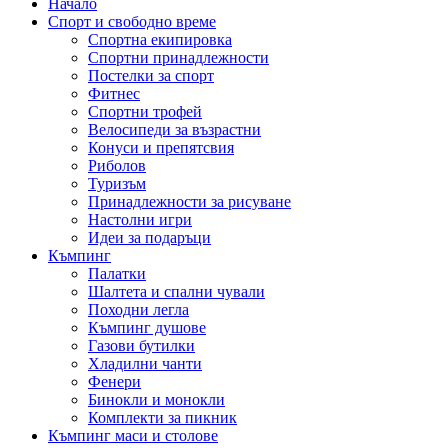
Начало
Спорт и свободно време
Спортна екипировка
Спортни принадлежности
Постелки за спорт
Фитнес
Спортни трофей
Велосипеди за възрастни
Конуси и препятсвия
Риболов
Туризъм
Принадлежности за рисуване
Настолни игри
Идеи за подаръци
Къмпинг
Палатки
Шалтета и спални чували
Походни легла
Къмпинг душове
Газови бутилки
Хладилни чанти
Фенери
Бинокли и монокли
Комплекти за пикник
Къмпинг маси и столове