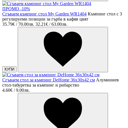
ПРОМО -10%
Сгъваем къмпинг стол My Garden WR1404
Къмпинг стол с 3
регулируеми позиции за гърба в кафяв цвят
35.79€ / 70.00лв.
32.21€ / 63.00лв.
КУПИ
Сгъваем стол за къмпинг DeHome 36х30х42 см
Алуминиев
стол-табуретка за къмпинг и рибарство
4.60€ / 9.00лв.