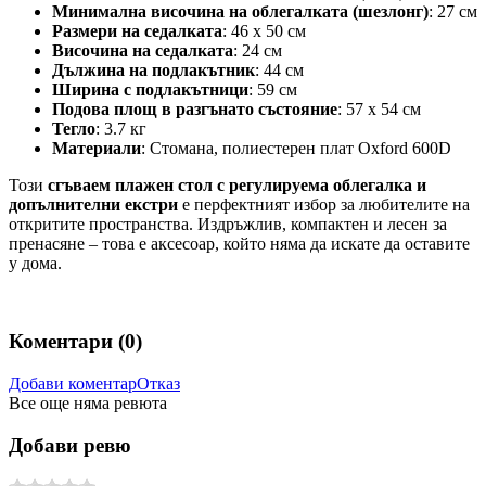
Минимална височина на облегалката (шезлонг)
: 27 см
Размери на седалката
: 46 х 50 см
Височина на седалката
: 24 см
Дължина на подлакътник
: 44 см
Ширина с подлакътници
: 59 см
Подова площ в разгънато състояние
: 57 х 54 см
Тегло
: 3.7 кг
Материали
: Стомана, полиестерен плат Oxford 600D
Този
сгъваем плажен стол с регулируема облегалка и
допълнителни екстри
е перфектният избор за любителите на
откритите пространства. Издръжлив, компактен и лесен за
пренасяне – това е аксесоар, който няма да искате да оставите
у дома.
Коментари (
0
)
Добави коментар
Отказ
Все още няма ревюта
Добави ревю