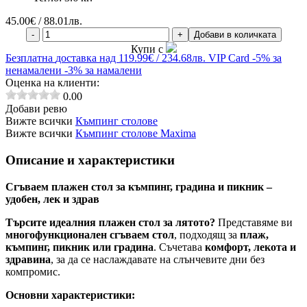
45.00
€ / 88.01лв.
-
+
Добави в количката
Купи с
Безплатна
доставка над 119.99€ / 234.68лв.
VIP Card
-5% за
ненамалени
-3% за намалени
Оценка на клиенти:
0.00
Добави ревю
Вижте всички
Къмпинг столове
Вижте всички
Къмпинг столове Maxima
Описание и характеристики
Сгъваем плажен стол за къмпинг, градина и пикник –
удобен, лек и здрав
Търсите идеалния плажен стол за лятото?
Представяме ви
многофункционален сгъваем стол
, подходящ за
плаж,
къмпинг, пикник или градина
. Съчетава
комфорт, лекота и
здравина
, за да се наслаждавате на слънчевите дни без
компромис.
Основни характеристики: