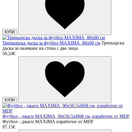
КУПИ
Треньорска дъска за футбол MAXIMA, 80х60 см
Треньорска
дъска за окачване на стена с две лица
56.24€
КУПИ
Футбол - джаги MAXIMA, 90х50.5хH68 см, изработен от MDF
Футбол - джаги MAXIMA изработен от MDF
97.15€