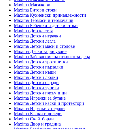
Maxima Масажори
Maxima Битови стоки
Maxima Кухненски принадлежности
Maxima Термоси и термочаши
Maxima Бебешки и детски стоки
Maxima Детска стая
Maxima Детски играчки
Maxima Детски легла
Maxima Детски маси и столове
Maxima Дъски за рисуване
Maxima Забавление на открито за деца
Maxima Детски тротинетки
Maxima Детски пързалки
Maxima Детски къщи
Maxima Детски люлки
Maxima Детски огради
Maxima Детски тунели
Maxima Детски пясъчници
Maxima Играчки за бутане
Maxima Детски каски и протектори
Maxima Играчки с педали
Maxima Кънки и ролери
Maxima Скейтборди
Maxima Двор и градина