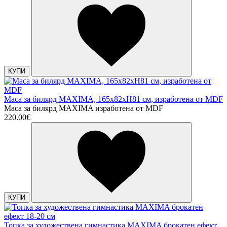
КУПИ
Маса за билярд MAXIMA, 165х82хH81 см, изработена от MDF
Маса за билярд MAXIMA изработена от MDF
220.00€
КУПИ
Топка за художествена гимнастика MAXIMA брокатен ефект