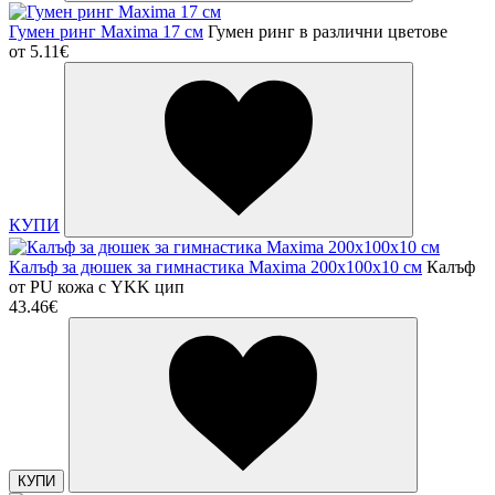
Гумен ринг Maxima 17 см
Гумен ринг в различни цветове
от
5.11€
КУПИ
Калъф за дюшек за гимнастика Maxima 200х100х10 см
Калъф
от PU кожа с YKK цип
43.46€
КУПИ