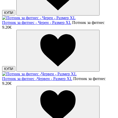
КУПИ
Потник за фитнес - Черен - Размер XL
Потник за фитнес
9.20€
КУПИ
Потник за фитнес -Червен - Размер XL
Потник за фитнес
9.20€