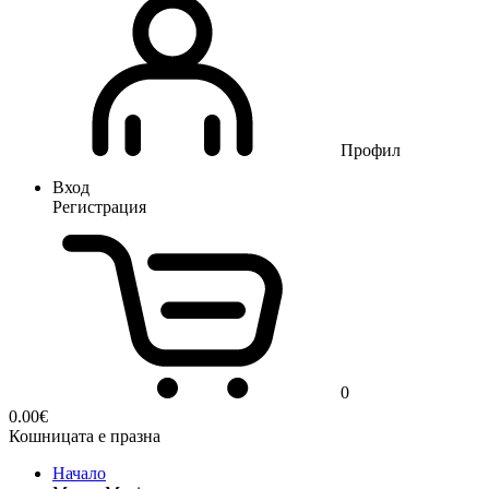
Профил
Вход
Регистрация
0
0.00
€
Кошницата е празна
Начало