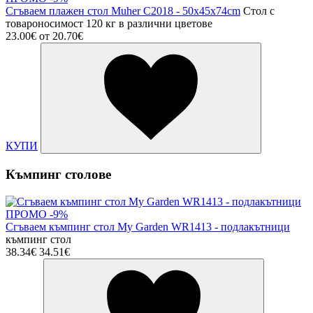
Сгъваем плажен стол Muher C2018 - 50x45x74cm
Стол с
товароносимост 120 кг в различни цветове
23.00€
от
20.70€
КУПИ
Къмпинг столове
ПРОМО -9%
Сгъваем къмпинг стол My Garden WR1413 - подлакътници
къмпинг стол
38.34€
34.51€