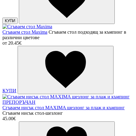
КУПИ
Сгъваем стол Maxima
Сгъваем стол подходящ за къмпинг в
различни цветове
от
20.45€
КУПИ
ПРЕПОРЪЧАН
Сгъваем нисък стол MAXIMA шезлонг за плаж и къмпинг
Сгъваем нисък стол-шезлонг
45.00€