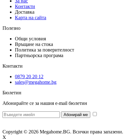
За нас
Контакти
Доставка
Карта на сайта
Полезно
Общи условия
Връщане на стока
Политика за поверителност
Партньорска програма
Контакти
0879 20 20 12
sales@megahome.bg
Бюлетин
Абонирайте се за нашия e-mail бюлетин
* Желая да
получавам бюлетин и се съгласявам предоставените от мен данни да се
обработват за целите на изпращане на бюлетин.
Copyright © 2026 Megahome.BG. Всички права запазени.
X