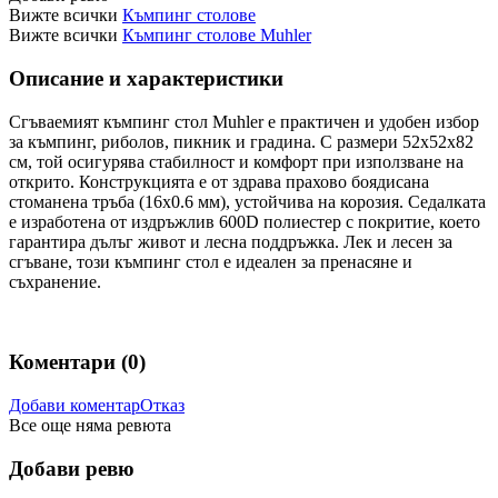
Вижте всички
Къмпинг столове
Вижте всички
Къмпинг столове Muhler
Описание и характеристики
Сгъваемият къмпинг стол Muhler е практичен и удобен избор
за къмпинг, риболов, пикник и градина. С размери 52x52x82
см, той осигурява стабилност и комфорт при използване на
открито. Конструкцията е от здрава прахово боядисана
стоманена тръба (16x0.6 мм), устойчива на корозия. Седалката
е изработена от издръжлив 600D полиестер с покритие, което
гарантира дълъг живот и лесна поддръжка. Лек и лесен за
сгъване, този къмпинг стол е идеален за пренасяне и
съхранение.
Коментари (
0
)
Добави коментар
Отказ
Все още няма ревюта
Добави ревю