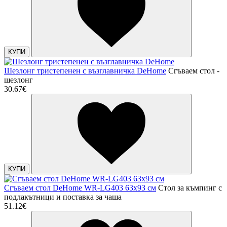
КУПИ
Шезлонг тристепенен с възглавничка DeHome
Сгъваем стол -
шезлонг
30.67€
КУПИ
Сгъваем стол DeHome WR-LG403 63x93 см
Стол за къмпинг с
подлакътници и поставка за чаша
51.12€