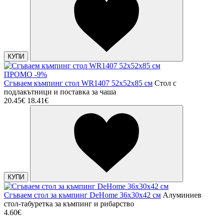
КУПИ
ПРОМО -9%
Сгъваем къмпинг стол WR1407 52х52х85 см
Стол с
подлакътници и поставка за чаша
20.45€
18.41€
КУПИ
Сгъваем стол за къмпинг DeHome 36х30х42 см
Алуминиев
стол-табуретка за къмпинг и рибарство
4.60€