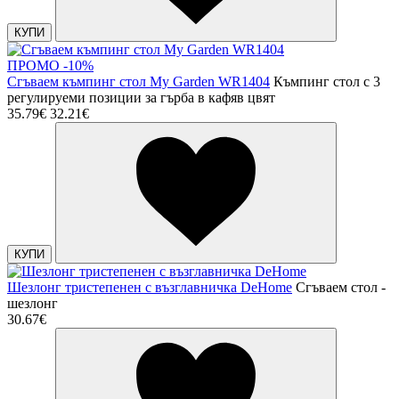
КУПИ
ПРОМО -10%
Сгъваем къмпинг стол My Garden WR1404
Къмпинг стол с 3
регулируеми позиции за гърба в кафяв цвят
35.79€
32.21€
КУПИ
Шезлонг тристепенен с възглавничка DeHome
Сгъваем стол -
шезлонг
30.67€