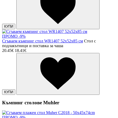
КУПИ
ПРОМО -9%
Сгъваем къмпинг стол WR1407 52х52х85 см
Стол с
подлакътници и поставка за чаша
20.45€
18.41€
КУПИ
Къмпинг столове Muhler
ПРОМО -9%