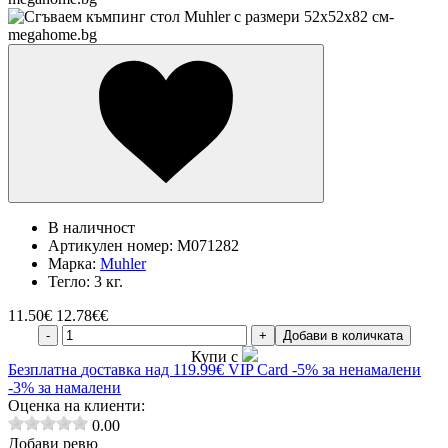
В наличност
Артикулен номер:
M071282
Марка:
Muhler
Тегло:
3 кг.
11.50
€
12.78€€
-
+
Добави в количката
Купи с
Безплатна
доставка над 119.99€
VIP Card
-5% за ненамалени
-3% за намалени
Оценка на клиенти:
0.00
Добави ревю