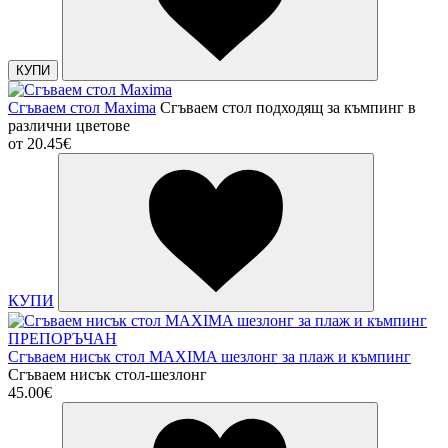
КУПИ
Сгъваем стол Maxima
Сгъваем стол подходящ за къмпинг в
различни цветове
от
20.45€
КУПИ
ПРЕПОРЪЧАН
Сгъваем нисък стол MAXIMA шезлонг за плаж и къмпинг
Сгъваем нисък стол-шезлонг
45.00€