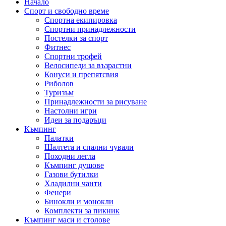
Начало
Спорт и свободно време
Спортна екипировка
Спортни принадлежности
Постелки за спорт
Фитнес
Спортни трофей
Велосипеди за възрастни
Конуси и препятсвия
Риболов
Туризъм
Принадлежности за рисуване
Настолни игри
Идеи за подаръци
Къмпинг
Палатки
Шалтета и спални чували
Походни легла
Къмпинг душове
Газови бутилки
Хладилни чанти
Фенери
Бинокли и монокли
Комплекти за пикник
Къмпинг маси и столове