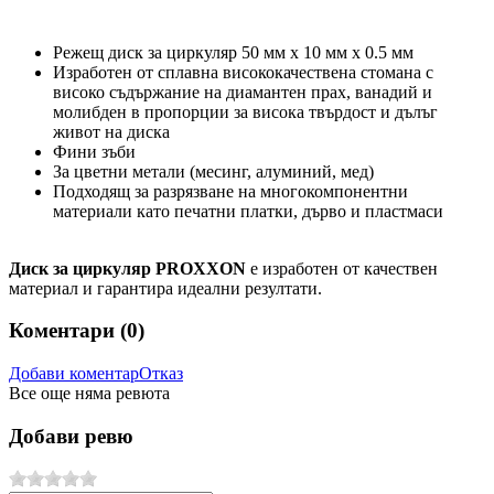
Режещ диск за циркуляр 50 мм x 10 мм x 0.5 мм
Изработен от сплавна висококачествена стомана с
високо съдържание на диамантен прах, ванадий и
молибден в пропорции за висока твърдост и дълъг
живот на диска
Фини зъби
За
цветни
метали
(месинг, алуминий, мед)
Подходящ за разрязване на многокомпонентни
материали като печатни платки, дърво и пластмаси
Диск за циркуляр PROXXON
е изработен от качествен
материал и гарантира идеални резултати.
Коментари (
0
)
Добави коментар
Отказ
Все още няма ревюта
Добави ревю