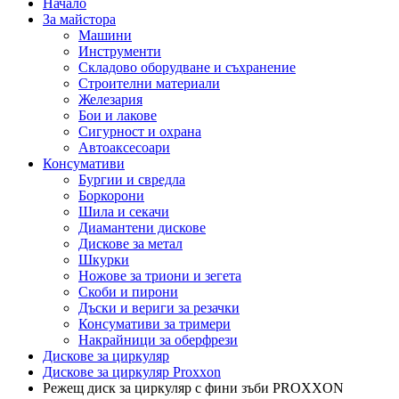
Начало
За майстора
Машини
Инструменти
Складово оборудване и съхранение
Строителни материали
Железария
Бои и лакове
Сигурност и охрана
Автоаксесоари
Консумативи
Бургии и свредла
Боркорони
Шила и секачи
Диамантени дискове
Дискове за метал
Шкурки
Ножове за триони и зегета
Скоби и пирони
Дъски и вериги за резачки
Консумативи за тримери
Накрайници за оберфрези
Дискове за циркуляр
Дискове за циркуляр Proxxon
Режещ диск за циркуляр с фини зъби PROXXON