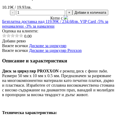
10.19
€ / 19.93лв.
-
+
Добави в количката
Купи с
Безплатна
доставка над 119.99€ / 234.68лв.
VIP Card
-5% за
ненамалени
-3% за намалени
Оценка на клиенти:
0.00
Добави ревю
Вижте всички
Дискове за циркуляр
Вижте всички
Дискове за циркуляр Proxxon
Описание и характеристики
Диск за циркуляр PROXXON
e режещ диск с фини зъби.
Размери 50 мм x 10 мм x 0.5 мм. Предназначен за разрязване
на многокомпонентни материали като печатни платки, дърво
и пластмаси. Изработен от сплавна висококачествена стомана
с високо съдържание на диамантен прах, ванадий и молибден
в пропорции за висока твърдост и дълъг живот.
Техническа характеристика: