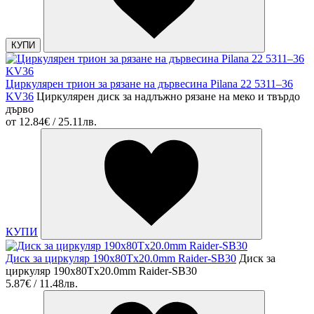
КУПИ
Циркулярен трион за рязане на дървесина Pilana 22 5311–36
KV36
Циркулярен диск за надлъжно рязане на меко и твърдо
дърво
от
12.84€ / 25.11лв.
КУПИ
Диск за циркуляр 190х80Tх20.0mm Raider-SB30
Диск за
циркуляр 190х80Tх20.0mm Raider-SB30
5.87€ / 11.48лв.