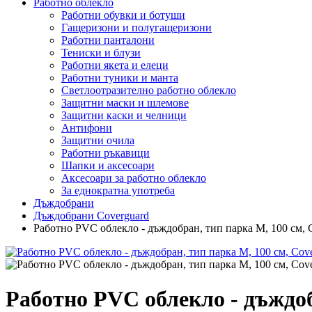
Работно облекло
Работни обувки и ботуши
Гащеризони и полугащеризони
Работни панталони
Тениски и блузи
Работни якета и елеци
Работни туники и манта
Светлоотразително работно облекло
Защитни маски и шлемове
Защитни каски и челници
Антифони
Защитни очила
Работни ръкавици
Шапки и аксесоари
Аксесоари за работно облекло
За еднократна употреба
Дъждобрани
Дъждобрани Coverguard
Работно PVC облекло - дъждобран, тип парка M, 100 cм, 
Работно PVC облекло - дъждоб