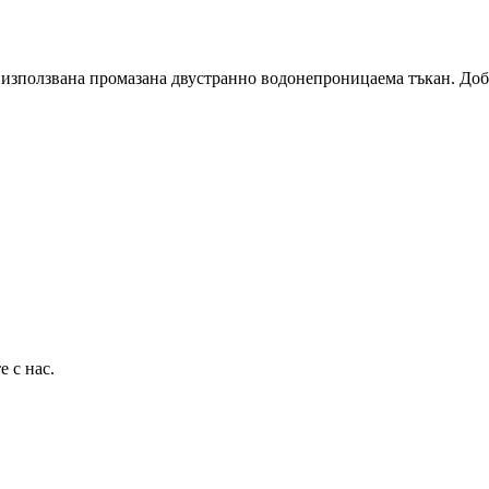
е използвана промазана двустранно водонепроницаема тъкан. Доб
е с нас.