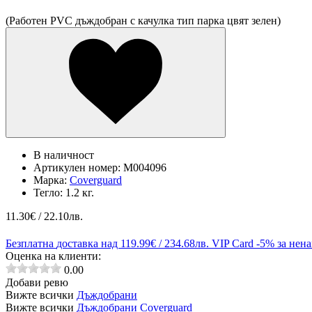
(Работен PVC дъждобран с качулка тип парка цвят зелен)
В наличност
Артикулен номер:
M004096
Марка:
Coverguard
Тегло:
1.2 кг.
11.30
€ / 22.10лв.
Безплатна
доставка над 119.99€ / 234.68лв.
VIP Card
-5% за нен
Оценка на клиенти:
0.00
Добави ревю
Вижте всички
Дъждобрани
Вижте всички
Дъждобрани Coverguard