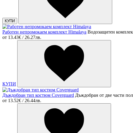
КУПИ
Работен непромокаем комплект Himalaya
Водозащитен комплект
от
13.43€ / 26.27лв.
КУПИ
Дъждобран тип костюм Coverguard
Дъждобран от две части п
от
13.52€ / 26.44лв.