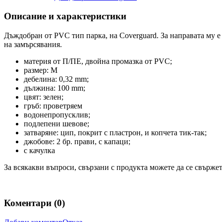
Описание и характеристики
Дъждобран от PVC тип парка, на Coverguard. За направата му 
на замърсявания.
материя от П/ПЕ, двойна промазка от PVC;
размер: M
дебелина: 0,32 mm;
дължина: 100 mm;
цвят: зелен;
гръб: проветряем
водонепропусклив;
подлепени шевове;
затваряне: цип, покрит с пластрон, и копчета тик-так;
джобове: 2 бр. прави, с капаци;
с качулка
За всякакви въпроси, свързани с продукта можете да се свържет
Коментари (
0
)