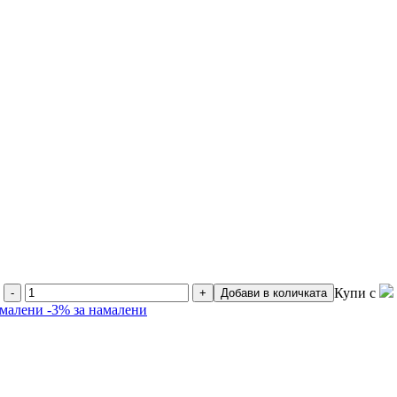
Купи с
-
+
Добави в количката
амалени
-3% за намалени