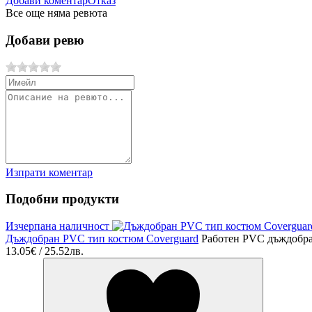
Добави коментар
Отказ
Все още няма ревюта
Добави ревю
Изпрати коментар
Подобни продукти
Изчерпана наличност
Дъждобран PVC тип костюм Coverguard
Работен PVC дъждобран
13.05€ / 25.52лв.