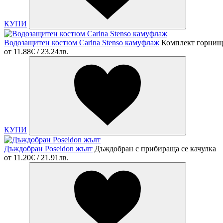
КУПИ
Водозащитен костюм Carina Stenso камуфлаж
Комплект горнищ
от
11.88€ / 23.24лв.
КУПИ
Дъждобран Poseidon жълт
Дъждобран с прибираща се качулка
от
11.20€ / 21.91лв.