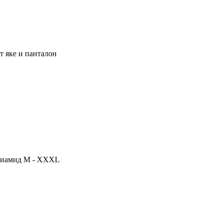
 яке и панталон
олиамид M - XXXL