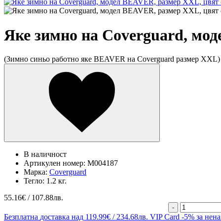
Яке зимно на Coverguard, мо
(Зимно синьо работно яке BEAVER на Coverguard размер XXL)
В наличност
Артикулен номер:
M004187
Марка:
Coverguard
Тегло:
1.2 кг.
55.16
€ / 107.88лв.
-
Безплатна
доставка над 119.99€ / 234.68лв.
VIP Card
-5% за нен