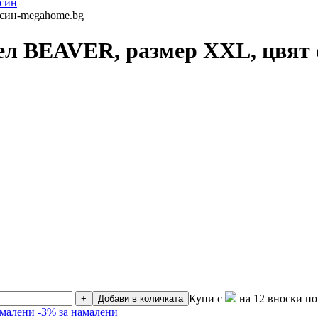
дел BEAVER, размер XXL, цвят 
Купи с
на 12 вноски по 
+
Добави в количката
амалени
-3% за намалени