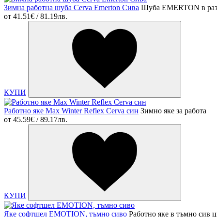
Зимна работна шуба Cerva Emerton Сива
Шуба EMERTON в раз
от
41.51€ / 81.19лв.
КУПИ
Работно яке Max Winter Reflex Cerva син
Зимно яке за работа
от
45.59€ / 89.17лв.
КУПИ
Яке софтшел EMOTION, тъмно сиво
Работно яке в тъмно сив ц