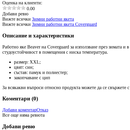
Оценка на клиенти:
0.00
Добави ревю
Вижте всички
Зимни работни якета
Вижте всички
Зимни работни якета Coverguard
Описание и характеристики
Работно яке Beaver на Coverguard за използване през зимата и 
студоустойчивост в помещения с ниска температура.
размер: XXL;
цвят: син;
състав: памук и полиестер;
закопчаване с цип
За всякакви въпроси относно продукта можете да се свържете с
Коментари (
0
)
Добави коментар
Отказ
Все още няма ревюта
Добави ревю