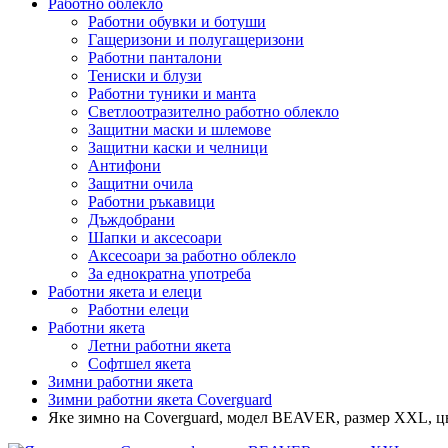
Работно облекло
Работни обувки и ботуши
Гащеризони и полугащеризони
Работни панталони
Тениски и блузи
Работни туники и манта
Светлоотразително работно облекло
Защитни маски и шлемове
Защитни каски и челници
Антифони
Защитни очила
Работни ръкавици
Дъждобрани
Шапки и аксесоари
Аксесоари за работно облекло
За еднократна употреба
Работни якета и елеци
Работни елеци
Работни якета
Летни работни якета
Софтшел якета
Зимни работни якета
Зимни работни якета Coverguard
Яке зимно на Coverguard, модел BEAVER, размер XXL, ц