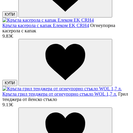
КУПИ
Кръгла касерола с капак Елеком EK CRH4
Огнеупорна
касерола с капак
9.83€
КУПИ
Кръгла грил тенджера от огнеупорно стъкло WOL 1,7 л.
Грил
тенджера от йенско стъкло
9.13€