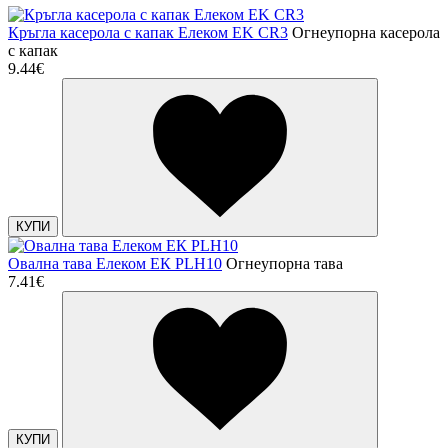
Кръгла касерола с капак Елеком EK CR3
Огнеупорна касерола
с капак
9.44€
КУПИ
Овална тава Елеком ЕК PLH10
Огнеупорна тава
7.41€
КУПИ