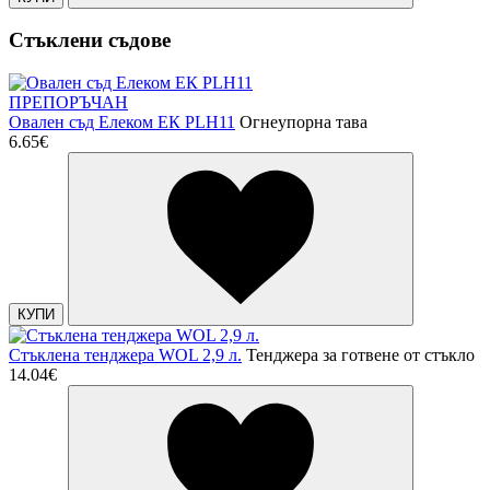
Стъклени съдове
ПРЕПОРЪЧАН
Овален съд Елеком ЕК PLH11
Огнеупорна тава
6.65€
КУПИ
Стъклена тенджера WOL 2,9 л.
Тенджера за готвене от стъкло
14.04€