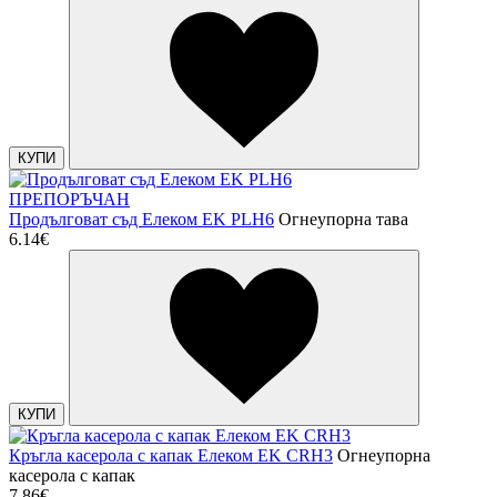
КУПИ
ПРЕПОРЪЧАН
Продълговат съд Елеком EK PLH6
Огнеупорна тава
6.14€
КУПИ
Кръгла касерола с капак Елеком EK CRH3
Огнеупорна
касерола с капак
7.86€