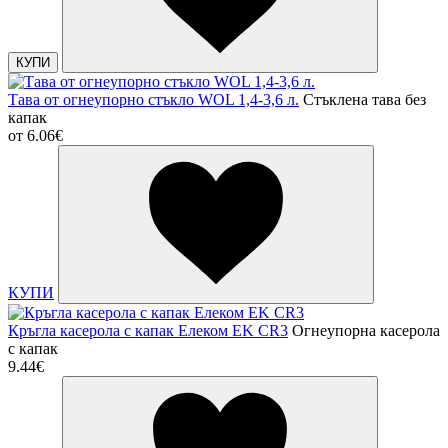
КУПИ
Тава от огнеупорно стъкло WOL 1,4-3,6 л.
Стъклена тава без
капак
от
6.06€
КУПИ
Кръгла касерола с капак Елеком EK CR3
Огнеупорна касерола
с капак
9.44€