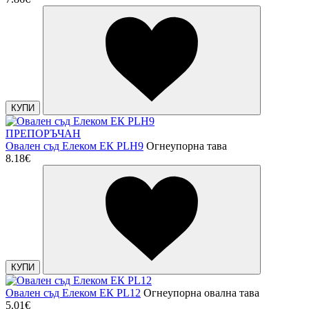
КУПИ
ПРЕПОРЪЧАН
Овален съд Елеком ЕК PLH9
Огнеупорна тава
8.18€
КУПИ
Овален съд Елеком ЕК PL12
Огнеупорна овална тава
5.01€