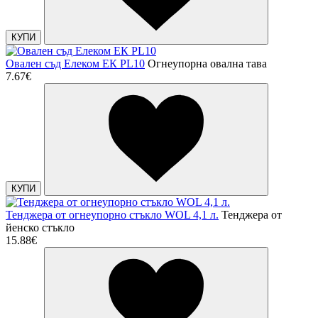
КУПИ
Овален съд Елеком ЕК PL10
Огнеупорна овална тава
7.67€
КУПИ
Тенджера от огнеупорно стъкло WOL 4,1 л.
Тенджера от
йенско стъкло
15.88€