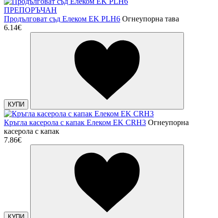
ПРЕПОРЪЧАН
Продълговат съд Елеком EK PLH6
Огнеупорна тава
6.14€
КУПИ
Кръгла касерола с капак Елеком EK CRH3
Огнеупорна
касерола с капак
7.86€
КУПИ