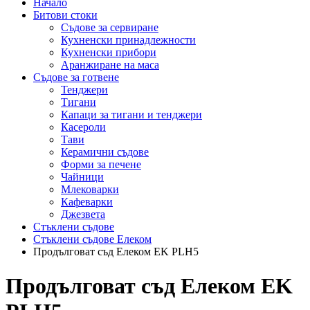
Начало
Битови стоки
Съдове за сервиране
Кухненски принадлежности
Кухненски прибори
Аранжиране на маса
Съдове за готвене
Тенджери
Тигани
Капаци за тигани и тенджери
Касероли
Тави
Керамични съдове
Форми за печене
Чайници
Млековарки
Кафеварки
Джезвета
Стъклени съдове
Стъклени съдове Елеком
Продълговат съд Елеком EK PLH5
Продълговат съд Елеком EK