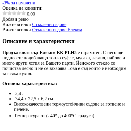
-3% за намалени
Оценка на клиенти:
0.00
Добави ревю
Вижте всички
Стъклени съдове
Вижте всички
Стъклени съдове Елеком
Описание и характеристики
Продълговат съд Елеком EK PLH5
е страхотен. С него
ще
поднесете подобаващо топло суфле, мусака, лазаня, пайове и
много други ястия за Вашето парти.
Йенското стъкло се
почиства лесно и не се захабява.Това е съд който е необходим
за всяка кухня.
Основна характеристика:
2,4 л
34,4 х 22,5 х 6,2 см
Висококачествени термоустойчиви съдове за готвене и
печене.
о
о
Температура от (- 40
до 400
С градуса)