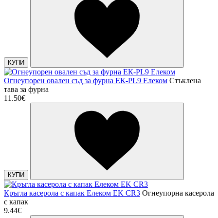
КУПИ
Огнеупорен овален съд за фурна ЕК-PL9 Елеком
Стъклена
тава за фурна
11.50€
КУПИ
Кръгла касерола с капак Елеком EK CR3
Огнеупорна касерола
с капак
9.44€