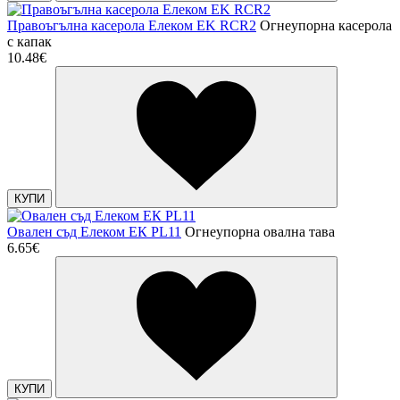
Правоъгълна касерола Елеком EK RCR2
Огнеупорна касерола
с капак
10.48€
КУПИ
Овален съд Елеком ЕК PL11
Огнеупорна овална тава
6.65€
КУПИ