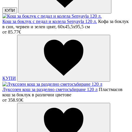
КУПИ
Кош за боклук с педал и колела Senyayla 120 л.
Кофа за боклук
в син, червен и зелен цвят, 60x45,5x95,5 cм
от
85.77€
КУПИ
Луксозен кош за разделно сметосъбиране 120 л
Пластмасов
кош за боклук в различни цветове
от
358.93€