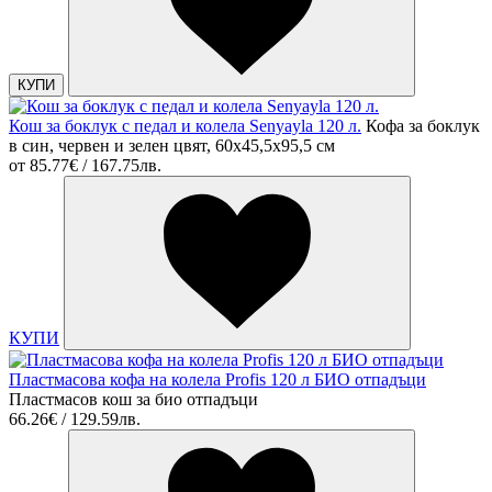
КУПИ
Кош за боклук с педал и колела Senyayla 120 л.
Кофа за боклук
в син, червен и зелен цвят, 60x45,5x95,5 cм
от
85.77€ / 167.75лв.
КУПИ
Пластмасова кофа на колела Profis 120 л БИО отпадъци
Пластмасов кош за био отпадъци
66.26€ / 129.59лв.