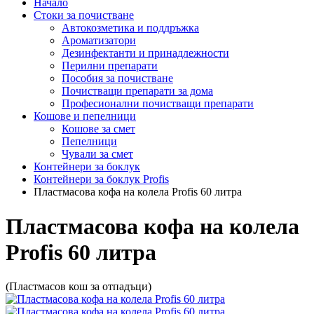
Начало
Стоки за почистване
Автокозметика и поддръжка
Ароматизатори
Дезинфектанти и принадлежности
Перилни препарати
Пособия за почистване
Почистващи препарати за дома
Професионални почистващи препарати
Кошове и пепелници
Кошове за смет
Пепелници
Чували за смет
Контейнери за боклук
Контейнери за боклук Profis
Пластмасова кофа на колела Profis 60 литра
Пластмасова кофа на колела
Profis 60 литра
(Пластмасов кош за отпадъци)