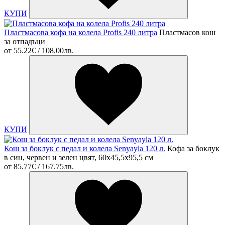
КУПИ
Пластмасова кофа на колела Profis 240 литра
Пластмасов кош
за отпадъци
от
55.22€ / 108.00лв.
КУПИ
Кош за боклук с педал и колела Senyayla 120 л.
Кофа за боклук
в син, червен и зелен цвят, 60x45,5x95,5 cм
от
85.77€ / 167.75лв.