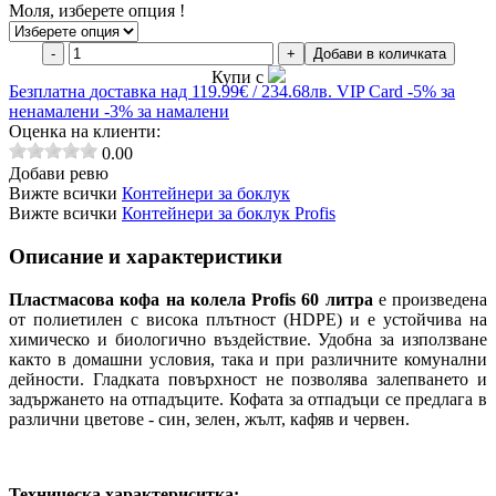
Моля, изберете опция !
-
+
Добави в количката
Купи с
Безплатна
доставка над 119.99€ / 234.68лв.
VIP Card
-5% за
ненамалени
-3% за намалени
Оценка на клиенти:
0.00
Добави ревю
Вижте всички
Контейнери за боклук
Вижте всички
Контейнери за боклук Profis
Описание и характеристики
Пластмасова кофа на колела Profis 60 литра
е произведена
от полиетилен с висока плътност (HDPE) и е устойчива на
химическо и биологично въздействие. Удобна за използване
както в домашни условия, така и при различните комунални
дейности. Гладката повърхност не позволява залепването и
задържането на отпадъците. Кофата за отпадъци се предлага в
различни цветове - син, зелен, жълт, кафяв и червен.
Техническа характериситка: