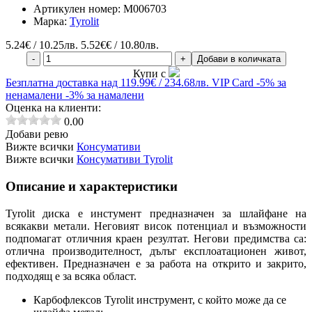
Артикулен номер:
M006703
Марка:
Tyrolit
5.24
€ / 10.25лв.
5.52€€ / 10.80лв.
-
+
Добави в количката
Купи с
Безплатна
доставка над 119.99€ / 234.68лв.
VIP Card
-5% за
ненамалени
-3% за намалени
Оценка на клиенти:
0.00
Добави ревю
Вижте всички
Консумативи
Вижте всички
Консумативи Tyrolit
Описание и характеристики
Tyrolit диска е инстумент предназначен за шлайфане на
всякакви метали. Неговият висок потенциал и възможности
подпомагат отличния краен резултат. Негови предимства са:
отлична производителност, дълъг експлоатационен живот,
ефективен. Предназначен е за работа на открито и закрито,
подходящ е за всяка област.
Карбофлексов Tyrolit инструмент, с който може да се