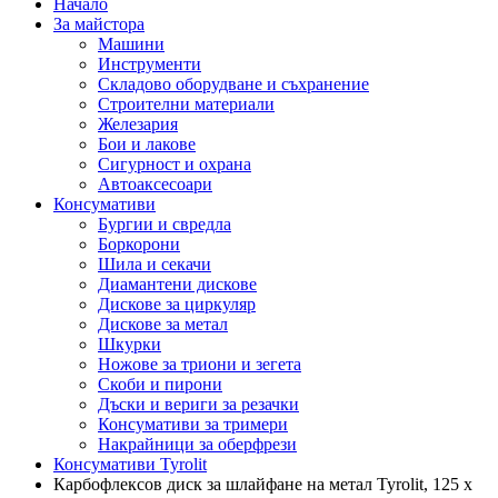
Начало
За майстора
Машини
Инструменти
Складово оборудване и съхранение
Строителни материали
Железария
Бои и лакове
Сигурност и охрана
Автоаксесоари
Консумативи
Бургии и свредла
Боркорони
Шила и секачи
Диамантени дискове
Дискове за циркуляр
Дискове за метал
Шкурки
Ножове за триони и зегета
Скоби и пирони
Дъски и вериги за резачки
Консумативи за тримери
Накрайници за оберфрези
Консумативи Tyrolit
Карбофлексов диск за шлайфане на метал Tyrolit, 125 х