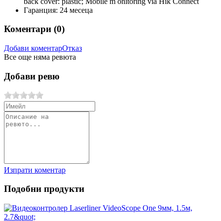
back cover: plastic; Mobile m onitoring via Hik Connect
Гаранция: 24 месеца
Коментари (
0
)
Добави коментар
Отказ
Все още няма ревюта
Добави ревю
Изпрати коментар
Подобни продукти