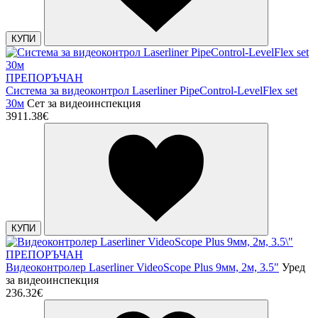
КУПИ
ПРЕПОРЪЧАН
Система за видеоконтрол Laserliner PipeControl-LevelFlex set
30м
Сет за видеоинспекция
3911.38€
КУПИ
ПРЕПОРЪЧАН
Видеоконтролер Laserliner VideoScope Plus 9мм, 2м, 3.5"
Уред
за видеоинспекция
236.32€