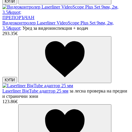
КУПИ
ПРЕПОРЪЧАН
Видеоконтролер Laserliner VideoScope Plus Set 9мм, 2м,
3.5&quot;
Уред за видеоинспекция + водач
293.35€
КУПИ
Laserliner BigTube адаптор 25 мм
за лесна проверка на предни
и странични зони
123.86€