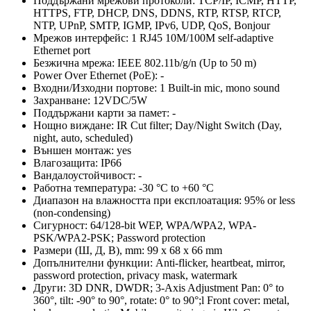
Поддържани мрежови протоколи:
TCP/IP, ICMP, HTTP,
HTTPS, FTP, DHCP, DNS, DDNS, RTP, RTSP, RTCP,
NTP, UPnP, SMTP, IGMP, IPv6, UDP, QoS, Bonjour
Мрежов интерфейс:
1 RJ45 10M/100M self-adaptive
Ethernet port
Безжична мрежа:
IEEE 802.11b/g/n (Up to 50 m)
Power Over Ethernet (PoE):
-
Входни/Изходни портове:
1 Built-in mic, mono sound
Захранване:
12VDC/5W
Поддържани карти за памет:
-
Нощно виждане:
IR Cut filter; Day/Night Switch (Day,
night, auto, scheduled)
Външен монтаж:
yes
Влагозащита:
IP66
Вандалоустойчивост:
-
Работна температура:
-30 °C to +60 °C
Диапазон на влажността при експлоатация:
95% or less
(non-condensing)
Сигурност:
64/128-bit WEP, WPA/WPA2, WPA-
PSK/WPA2-PSK; Password protection
Размери (Ш, Д, В), mm:
99 x 68 x 66 mm
Допълнителни функции:
Anti-flicker, heartbeat, mirror,
password protection, privacy mask, watermark
Други:
3D DNR, DWDR; 3-Axis Adjustment Pan: 0° to
360°, tilt: -90° to 90°, rotate: 0° to 90°;l Front cover: metal,