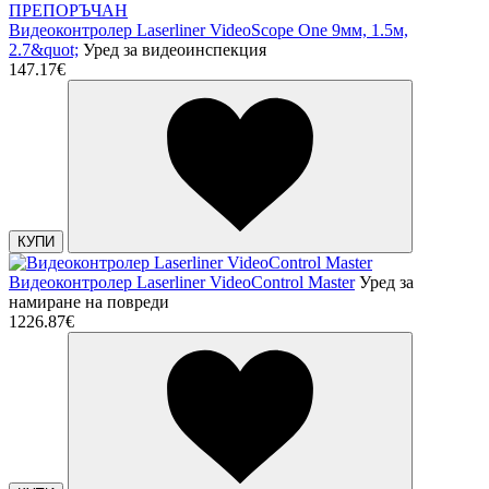
ПРЕПОРЪЧАН
Видеоконтролер Laserliner VideoScope One 9мм, 1.5м,
2.7&quot;
Уред за видеоинспекция
147.17€
КУПИ
Видеоконтролер Laserliner VideoControl Master
Уред за
намиране на повреди
1226.87€