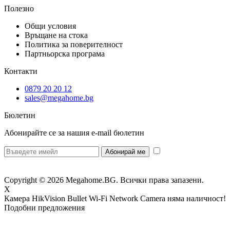
Полезно
Общи условия
Връщане на стока
Политика за поверителност
Партньорска програма
Контакти
0879 20 20 12
sales@megahome.bg
Бюлетин
Абонирайте се за нашия e-mail бюлетин
* Желая да
получавам бюлетин и се съгласявам предоставените от мен данни да се
обработват за целите на изпращане на бюлетин.
Copyright © 2026 Megahome.BG. Всички права запазени.
X
Камера HikVision Bullet Wi-Fi Network Camera
няма наличност!
Подобни предложения