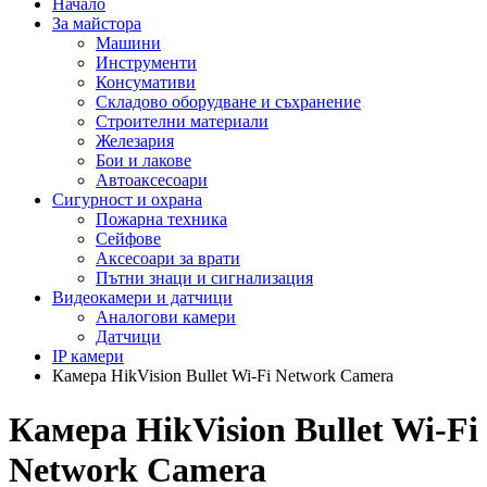
Начало
За майстора
Машини
Инструменти
Консумативи
Складово оборудване и съхранение
Строителни материали
Железария
Бои и лакове
Автоаксесоари
Сигурност и охрана
Пожарна техника
Сейфове
Аксесоари за врати
Пътни знаци и сигнализация
Видеокамери и датчици
Аналогови камери
Датчици
IP камери
Камера HikVision Bullet Wi-Fi Network Camera
Камера HikVision Bullet Wi-Fi
Network Camera