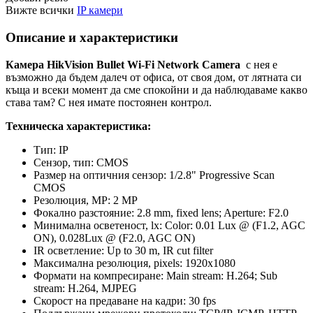
Вижте всички
IP камери
Описание и характеристики
Камера HikVision Bullet Wi-Fi Network Camera
с нея е
възможно да бъдем далеч от офиса, от своя дом, от лятната си
къща и всеки момент да сме спокойни и да наблюдаваме какво
става там? С нея имате постоянен контрол.
Техническа характеристика:
Тип
:
IP
Сензор, тип:
CMOS
Размер на оптичния сензор:
1/2.8" Progressive Scan
CMOS
Резолюция, MP:
2 MP
Фокално разстояние:
2.8 mm, fixed lens; Aperture: F2.0
Минимална осветеност, lx:
Color: 0.01 Lux @ (F1.2, AGC
ON), 0.028Lux @ (F2.0, AGC ON)
IR осветление:
Up to 30 m, IR cut filter
Максимална резолюция, pixels:
1920x1080
Формати на компресиране:
Main stream: H.264; Sub
stream: H.264, MJPEG
Скорост на предаване на кадри:
30 fps