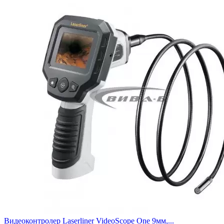
Видеоконтролер Laserliner VideoScope One 9мм,...