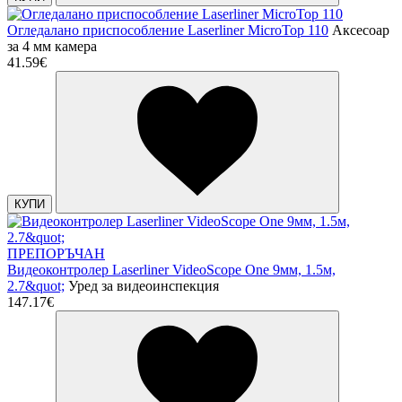
Огледалано приспособление Laserliner MicroTop 110
Аксесоар
за 4 мм камера
41.59€
КУПИ
ПРЕПОРЪЧАН
Видеоконтролер Laserliner VideoScope One 9мм, 1.5м,
2.7&quot;
Уред за видеоинспекция
147.17€