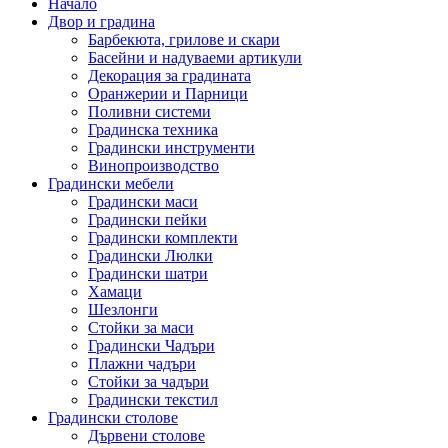
Начало
Двор и градина
Барбекюта, грилове и скари
Басейни и надуваеми артикули
Декорация за градината
Оранжерии и Парници
Поливни системи
Градинска техника
Градински инструменти
Винопроизводство
Градински мебели
Градински маси
Градински пейки
Градински комплекти
Градински Люлки
Градински шатри
Хамаци
Шезлонги
Стойки за маси
Градински Чадъри
Плажни чадъри
Стойки за чадъри
Градински текстил
Градински столове
Дървени столове