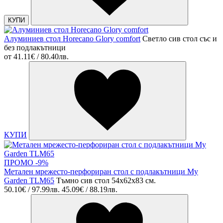
КУПИ
Алуминиев стол Horecano Glory comfort
Светло сив стол със и
без подлакътници
от
41.11€ / 80.40лв.
КУПИ
ПРОМО -9%
Метален мрежесто-перфориран стол с подлакътници My
Garden TLM65
Тъмно сив стол 54x62x83 см.
50.10€ / 97.99лв.
45.09€ / 88.19лв.