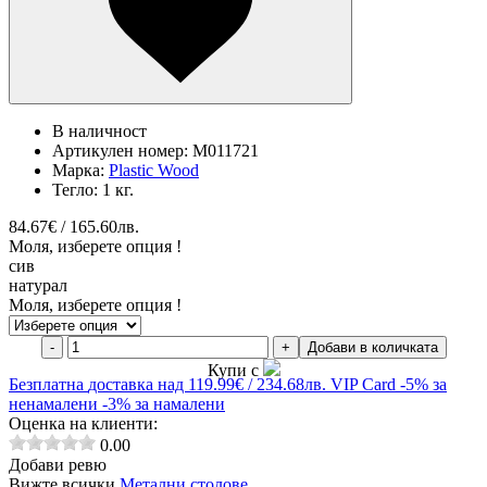
В наличност
Артикулен номер:
M011721
Марка:
Plastic Wood
Тегло:
1 кг.
84.67€ / 165.60лв.
Моля, изберете опция !
сив
натурал
Моля, изберете опция !
-
+
Добави в количката
Купи с
Безплатна
доставка над 119.99€ / 234.68лв.
VIP Card
-5% за
ненамалени
-3% за намалени
Оценка на клиенти:
0.00
Добави ревю
Вижте всички
Метални столове