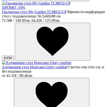
ПРОМО -10%
Градински стол My Garden TLM032-CP
Мрежесто-перфориран
стол с подлакътници 56.5х60х88 см
71.58€ / 140.00лв.
64.42€ / 125.99лв.
КУПИ
Алуминиев стол Horecano Glory comfort
Светло сив стол със и
без подлакътници
от
41.11€ / 80.40лв.