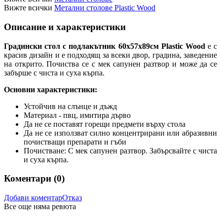
Вижте всички
Метални столове Plastic Wood
Описание и характеристики
Градински стол с подлакътник 60x57x89см Plastic Wood
е с
красив дизайн и е подходящ за всеки двор, градина, заведение
на открито. Почиства се с мек сапунен разтвор и може да се
забърше с чиста и суха кърпа.
Основни характеристики:
Устойчив на слънце и дъжд
Материал - пвц, имитиpa дърво
Да не се поставят горещи предмети върху стола
Да не се използват силно концентрирани или абразивни
почистващи препарати и гъби
Почистване: С мек сапунен разтвор. Забърсвайте с чиста
и суха кърпа.
Коментари (
0
)
Добави коментар
Отказ
Все още няма ревюта